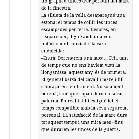
un grapat d’unces d’or pel buit del marc
de la finestra.
La silueta de la vella desaparegué una
estona: el temps de collir les unces
escampades per terra. Després, en
reaparèixer, digué amb una veu
notòriament canviada, la cara
endolcida:
–Entra! Berenarem una mica… Feia tant
de temps que no ens havíem vist! La
llonganissa, aquest any, és de primera.
El general baixà del cavall i mare i fill
s’abraçaren tendrament. No solament
berenà, sinó que sopà i dormí a la casa
paterna. En realitat hi estigué tot el
temps compatible amb la seva seguretat
personal. La satisfacció de la mare durà
tot aquest temps i una mica més –fins
que duraren les unces de la guerra.