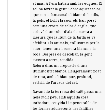
al mas: A l’era batien amb les eugues. El
sol ha torrat la gent. Sobre aquest color,
que torna fantasmal el blanc dels ulls,
la pols, el boll i la suor els han posat
com una crosta de color d’argila, que
esdevé d’un color d’ala de mosca a
mesura que la llum de la tarda es va
afeblint. Els animals, enllustrats per la
suor, tenen una bromera blanca a la
boca. Després de descollar, la gent
s’asseu a terra, rendida.
Retorn dins un crepuscle d’una
lluminositat blanca, lleugerament tocat
de rosa, amb el blau pur, profund,
estèril, de l’arcada del cel.
Davant de la terrassa del cafè passa una
noia molt jove, amb aquella cosa
torbadora, cenyida i impenetrable de
les formes adolescents, les faldilles