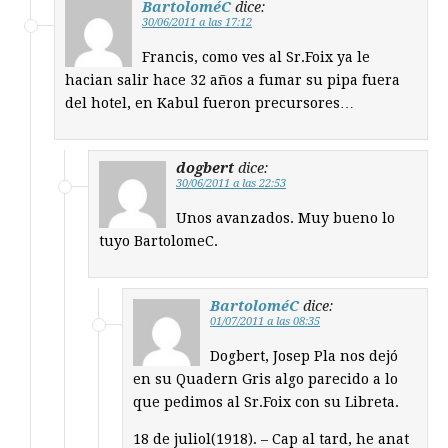
BartoloméC
dice:
30/06/2011 a las 17:12
Francis, como ves al Sr.Foix ya le
hacian salir hace 32 años a fumar su pipa fuera
del hotel, en Kabul fueron precursores…
dogbert
dice:
30/06/2011 a las 22:53
Unos avanzados. Muy bueno lo
tuyo BartolomeC.
BartoloméC
dice:
01/07/2011 a las 08:35
Dogbert, Josep Pla nos dejó
en su Quadern Gris algo parecido a lo
que pedimos al Sr.Foix con su Libreta.
18 de juliol(1918). – Cap al tard, he anat