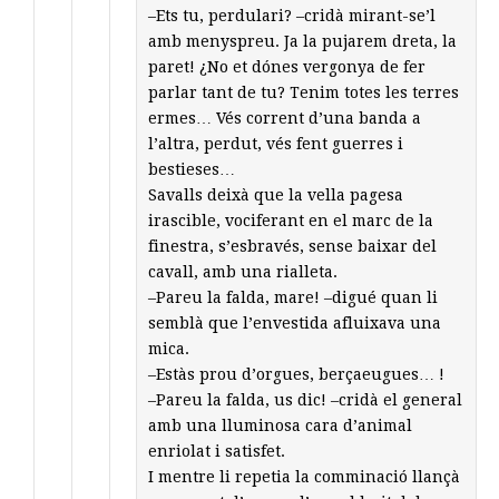
–Ets tu, perdulari? –cridà mirant-se’l
amb menyspreu. Ja la pujarem dreta, la
paret! ¿No et dónes vergonya de fer
parlar tant de tu? Tenim totes les terres
ermes… Vés corrent d’una banda a
l’altra, perdut, vés fent guerres i
bestieses…
Savalls deixà que la vella pagesa
irascible, vociferant en el marc de la
finestra, s’esbravés, sense baixar del
cavall, amb una rialleta.
–Pareu la falda, mare! –digué quan li
semblà que l’envestida afluixava una
mica.
–Estàs prou d’orgues, berçaeugues… !
–Pareu la falda, us dic! –cridà el general
amb una lluminosa cara d’animal
enriolat i satisfet.
I mentre li repetia la comminació llançà