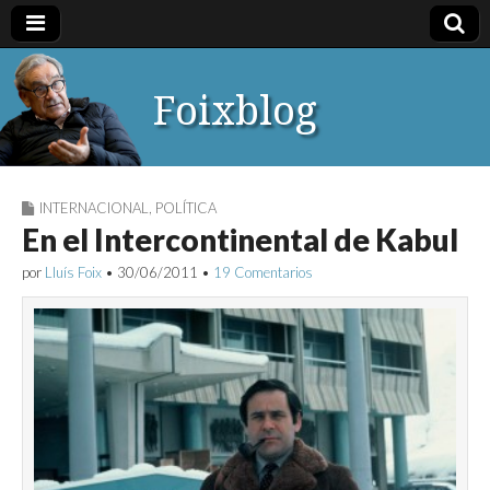
Foixblog
INTERNACIONAL
,
POLÍTICA
En el Intercontinental de Kabul
por
Lluís Foix
•
30/06/2011
•
19 Comentarios