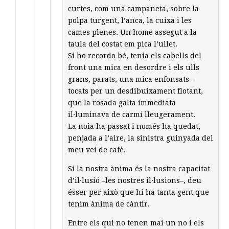
curtes, com una campaneta, sobre la
polpa turgent, l’anca, la cuixa i les
cames plenes. Un home assegut a la
taula del costat em pica l’ullet.
Si ho recordo bé, tenia els cabells del
front una mica en desordre i els ulls
grans, parats, una mica enfonsats –
tocats per un desdibuixament flotant,
que la rosada galta immediata
il·luminava de carmí lleugerament.
La noia ha passat i només ha quedat,
penjada a l’aire, la sinistra guinyada del
meu veí de cafè.
Si la nostra ànima és la nostra capacitat
d’il·lusió –les nostres il·lusions–, deu
ésser per això que hi ha tanta gent que
tenim ànima de càntir.
Entre els qui no tenen mai un no i els