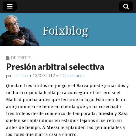
Foixblog
DEPORTES
Presión arbitral selectiva
por
Lluís Foix
•
13/03/2012
•
4 Comentarios
Quedan tres títulos en juego y el Barça puede ganar dos y
no ha arrojado la toalla para conseguir el tercero si el
Madrid pincha antes que termine la Liga. Está siendo un
año grande si se tiene en cuenta que ya ha cosechado
tres trofeos desde comienzo de temporada.
Iniesta
y
Xavi
suelen ser aplaudidos en estadios lejanos si se retiran
antes de tiempo. A
Messi
le aplauden las genialidades y
los goles que marca casi a chorro.