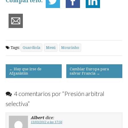
Compártelo:
Tags:
Guardiola
Messi
Mourinho
Post
← Hay que irse de
Cambiar Europa para
Afganistán
salvar Francia →
navigation
4 comentarios por “
Presión arbitral
selectiva
”
Albert
dice:
13/03/2012 a las 17:56