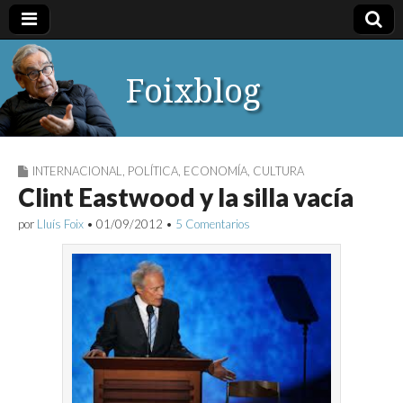
Foixblog
INTERNACIONAL
,
POLÍTICA
,
ECONOMÍA
,
CULTURA
Clint Eastwood y la silla vacía
por
Lluís Foix
•
01/09/2012
•
5 Comentarios