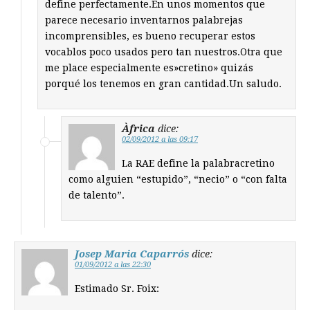
define perfectamente.En unos momentos que
parece necesario inventarnos palabrejas
incomprensibles, es bueno recuperar estos
vocablos poco usados pero tan nuestros.Otra que
me place especialmente es»cretino» quizás
porqué los tenemos en gran cantidad.Un saludo.
Àfrica
dice:
02/09/2012 a las 09:17
La RAE define la palabracretino
como alguien “estupido”, “necio” o “con falta
de talento”.
Josep Maria Caparrós
dice:
01/09/2012 a las 22:30
Estimado Sr. Foix: