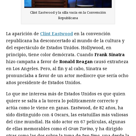
Clint Eastwood y la silla vacía en la Convención
Republicana
La aparición de
Clint Eastwood
en la convención
republicana ha desconcertado al mundo de la cultura y
del espectáculo de Estados Unidos. Hollywood, en
principio, tiene color demócrata. Cuando
Frank Sinatra
hizo campaña a favor de
Ronald Reagan
causó extrañeza
en Los Angeles. Pero, al fin y al cabo, Sinatra se
pronunciaba a favor de un actor mediocre que sería ocho
años presidente de Estados Unidos.
Lo que me interesa más de Estados Unidos es que quien
quiere se salta a la torera lo políticamente correcto y
actúa como le viene en ganas. Eastwood, de 82 años, ha
sido distinguido con 4 Oscars, las estatuillas más valiosas
del cine mundial. Ha sido actor en 67 películas, algunas
de ellas memorables como el
Gran Torino
, y ha dirigido
otras como las dos sobre la toma de
Iwo Jima
, una desde la