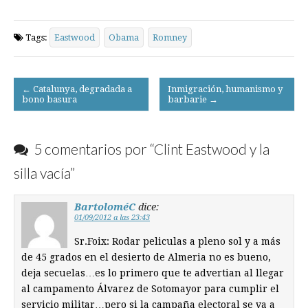
Tags:
Eastwood
Obama
Romney
Post
← Catalunya, degradada a
Inmigración, humanismo y
bono basura
barbarie →
navigation
5 comentarios por “
Clint Eastwood y la
silla vacía
”
BartoloméC
dice:
01/09/2012 a las 23:43
Sr.Foix: Rodar peliculas a pleno sol y a más
de 45 grados en el desierto de Almeria no es bueno,
deja secuelas…es lo primero que te advertian al llegar
al campamento Álvarez de Sotomayor para cumplir el
servicio militar…pero si la campaña electoral se va a