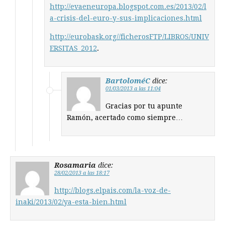
http://evaeneuropa.blogspot.com.es/2013/02/l
a-crisis-del-euro-y-sus-implicaciones.html
http://eurobask.org//ficherosFTP/LIBROS/UNIV
ERSITAS_2012
.
BartoloméC
dice:
01/03/2013 a las 11:04
Gracias por tu apunte
Ramón, acertado como siempre…
Rosamaria
dice:
28/02/2013 a las 18:17
http://blogs.elpais.com/la-voz-de-
inaki/2013/02/ya-esta-bien.html