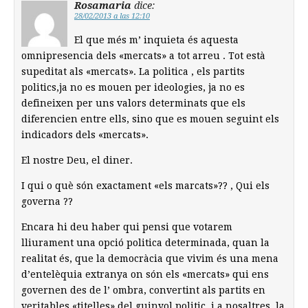
Rosamaria
dice:
28/02/2013 a las 12:10
El que més m’ inquieta és aquesta
omnipresencia dels «mercats» a tot arreu . Tot està
supeditat als «mercats». La politica , els partits
politics,ja no es mouen per ideologies, ja no es
defineixen per uns valors determinats que els
diferencien entre ells, sino que es mouen seguint els
indicadors dels «mercats».
El nostre Deu, el diner.
I qui o què són exactament «els marcats»?? , Qui els
governa ??
Encara hi deu haber qui pensi que votarem
lliurament una opció politica determinada, quan la
realitat és, que la democràcia que vivim és una mena
d’entelèquia extranya on són els «mercats» qui ens
governen des de l’ ombra, convertint als partits en
veritables «titelles» del guinyol politic, i a nosaltres, la