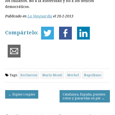
los italianos. No a la austeridad y no a los déficits
democráticos.
Publicado en
La Vanguardia
el 28-2-2013
Compártelo:
Tags:
Berlusconi
Mario Monti
Merkel
Napolitano
Post
← Espies i espies
Catalunya, España, puentes
rotos y pasarelas en pie →
navigation