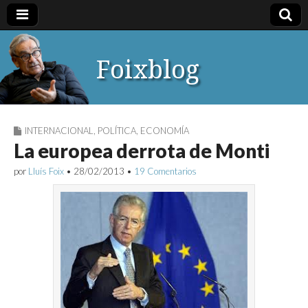
Foixblog
INTERNACIONAL
,
POLÍTICA
,
ECONOMÍA
La europea derrota de Monti
por
Lluís Foix
•
28/02/2013
•
19 Comentarios