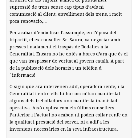
brutícia en els vagons, manca de puntualitat,
supressió de trens sense cap tipus d’avís ni
comunicació al client, envelliment dels trens, i molt
poca renovació,…
Per acabar d’embolicar l’assumpte, en l’època del
tripartit, el ex-conseller Sr. Saura, va negociar amb
presses i malament el traspàs de Rodalies a la
Generalitat. Encara no he entès a hores d’ara que és el
que van traspassar de veritat al govern català. A part
de la publicació dels horaris i un telèfon d
´informació.
O sigui que ara intervenen adif, operadora renfe, i la
Generalitat i entre ells hi ha com m’han manifestat
alguns dels treballadors una manifesta inamistad
operativa. Això explica com els últims consellers
l’anterior i l’actual no acaben ni poden collar renfe en
la qualitat i prestació del servei, ni a adif a les
inversions necessàries en la seva infraestructura.