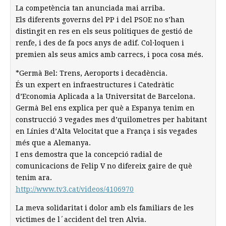
La competència tan anunciada mai arriba.
Els diferents governs del PP i del PSOE no s’han
distingit en res en els seus polítiques de gestió de
renfe, i des de fa pocs anys de adif. Col·loquen i
premien als seus amics amb carrecs, i poca cosa més.
*Germà Bel: Trens, Aeroports i decadència.
És un expert en infraestructures i Catedràtic
d’Economia Aplicada a la Universitat de Barcelona.
Germà Bel ens explica per què a Espanya tenim en
construcció 3 vegades mes d’quilometres per habitant
en Línies d’Alta Velocitat que a França i sis vegades
més que a Alemanya.
I ens demostra que la concepció radial de
comunicacions de Felip V no difereix gaire de què
tenim ara.
http://www.tv3.cat/videos/4106970
La meva solidaritat i dolor amb els familiars de les
victimes de l´accident del tren Alvia.