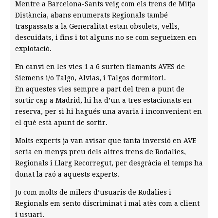
Mentre a Barcelona-Sants veig com els trens de Mitja
Distància, abans enumerats Regionals també
traspassats a la Generalitat estan obsolets, vells,
descuidats, i fins i tot alguns no se com segueixen en
explotació.
En canvi en les vies 1 a 6 surten flamants AVES de
Siemens i/o Talgo, Alvias, i Talgos dormitori.
En aquestes vies sempre a part del tren a punt de
sortir cap a Madrid, hi ha d’un a tres estacionats en
reserva, per si hi hagués una avaria i inconvenient en
el què està apunt de sortir.
Molts experts ja van avisar que tanta inversió en AVE
seria en menys preu dels altres trens de Rodalies,
Regionals i Llarg Recorregut, per desgràcia el temps ha
donat la raó a aquests experts.
Jo com molts de milers d’usuaris de Rodalies i
Regionals em sento discriminat i mal atès com a client
i usuari.