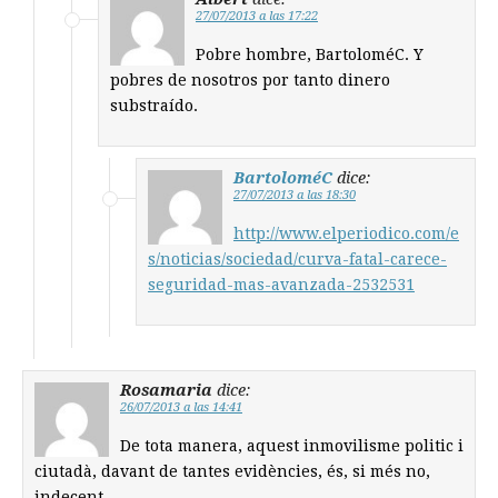
27/07/2013 a las 17:22
Pobre hombre, BartoloméC. Y
pobres de nosotros por tanto dinero
substraído.
BartoloméC
dice:
27/07/2013 a las 18:30
http://www.elperiodico.com/e
s/noticias/sociedad/curva-fatal-carece-
seguridad-mas-avanzada-2532531
Rosamaria
dice:
26/07/2013 a las 14:41
De tota manera, aquest inmovilisme politic i
ciutadà, davant de tantes evidències, és, si més no,
indecent.