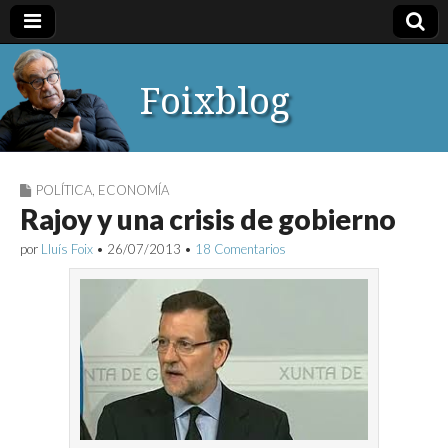
Foixblog
POLÍTICA
,
ECONOMÍA
Rajoy y una crisis de gobierno
por
Lluís Foix
•
26/07/2013
•
18 Comentarios