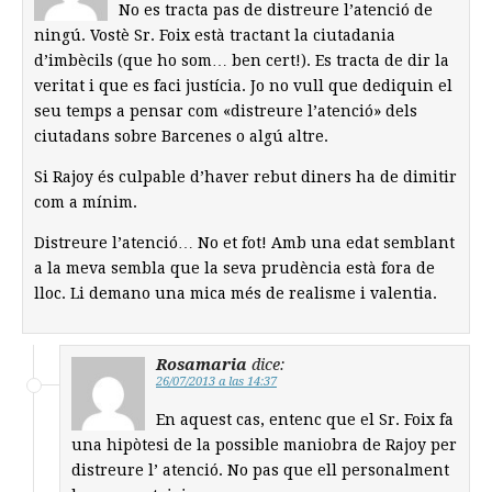
No es tracta pas de distreure l’atenció de
ningú. Vostè Sr. Foix està tractant la ciutadania
d’imbècils (que ho som… ben cert!). Es tracta de dir la
veritat i que es faci justícia. Jo no vull que dediquin el
seu temps a pensar com «distreure l’atenció» dels
ciutadans sobre Barcenes o algú altre.
Si Rajoy és culpable d’haver rebut diners ha de dimitir
com a mínim.
Distreure l’atenció… No et fot! Amb una edat semblant
a la meva sembla que la seva prudència està fora de
lloc. Li demano una mica més de realisme i valentia.
Rosamaria
dice:
26/07/2013 a las 14:37
En aquest cas, entenc que el Sr. Foix fa
una hipòtesi de la possible maniobra de Rajoy per
distreure l’ atenció. No pas que ell personalment