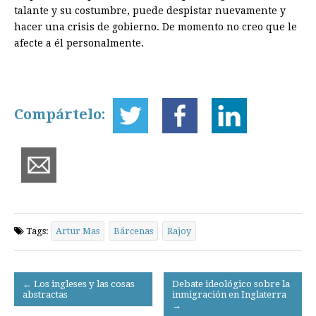
talante y su costumbre, puede despistar nuevamente y
hacer una crisis de gobierno. De momento no creo que le
afecte a él personalmente.
Compártelo:
Tags:
Artur Mas
Bárcenas
Rajoy
Post
← Los ingleses y las cosas
Debate ideológico sobre la
abstractas
inmigración en Inglaterra
navigation
→