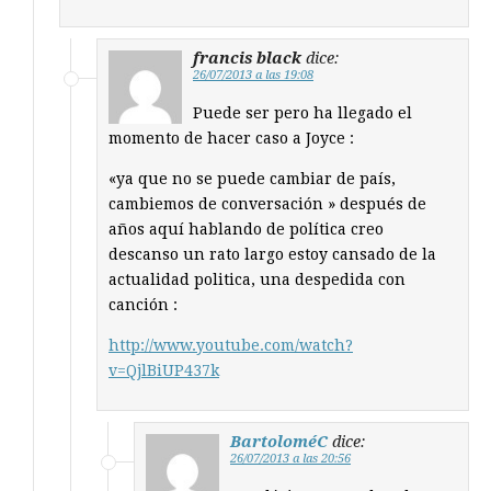
francis black
dice:
26/07/2013 a las 19:08
Puede ser pero ha llegado el
momento de hacer caso a Joyce :
«ya que no se puede cambiar de país,
cambiemos de conversación » después de
años aquí hablando de política creo
descanso un rato largo estoy cansado de la
actualidad politica, una despedida con
canción :
http://www.youtube.com/watch?
v=QjlBiUP437k
BartoloméC
dice:
26/07/2013 a las 20:56