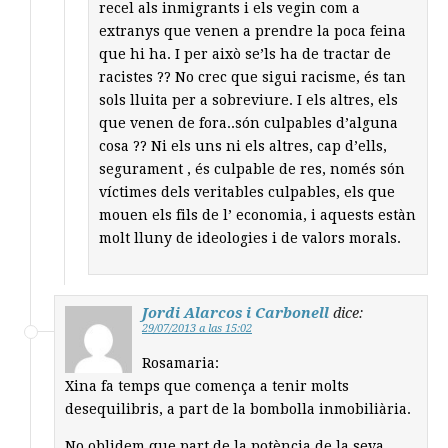
recel als inmigrants i els vegin com a
extranys que venen a prendre la poca feina
que hi ha. I per això se’ls ha de tractar de
racistes ?? No crec que sigui racisme, és tan
sols lluita per a sobreviure. I els altres, els
que venen de fora..són culpables d’alguna
cosa ?? Ni els uns ni els altres, cap d’ells,
segurament , és culpable de res, només són
víctimes dels veritables culpables, els que
mouen els fils de l’ economia, i aquests estàn
molt lluny de ideologies i de valors morals.
Jordi Alarcos i Carbonell
dice:
29/07/2013 a las 15:02
Rosamaria:
Xina fa temps que comença a tenir molts
desequilibris, a part de la bombolla inmobiliària.
No oblidem que part de la potència de la seva