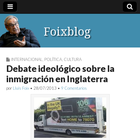
Foixblog
INTERNACIONAL
,
POLÍTICA
,
CULTURA
Debate ideológico sobre la
inmigración en Inglaterra
por
Lluís Foix
•
28/07/2013
•
9 Comentarios