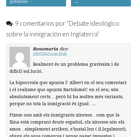
gobierno
→
navigation
9 comentarios por “
Debate ideológico
sobre la inmigración en Inglaterra
”
Rosamaria
dice:
29/07/2013 a las 10:45
Realment és un problema gravíssim i de
difícil sol.lució.
La hipocresía que apunta l’ Albert en el seu comentari
i el realisme que apunta BartoloméC en el seu, són
absolutament certs….però hi ha moltes més variants,
perque no tota la inmigració és igual…..
Fixem-nos amb els inmigrants xinesos…com que la
Xina està comprant deute español, els xinesos són els
amos…simplement arriben, s’instal.len ( il.legalment),
obren els seus comerços ( sense pagar impostos )