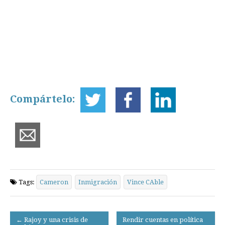
Compártelo:
Tags:
Cameron
Inmigración
Vince CAble
Post
← Rajoy y una crisis de
Rendir cuentas en política