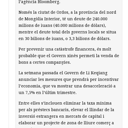
l’agència Bloomberg.
Només la ciutat de Ordos, a la província del nord
de Mongòlia Interior, té un deute de 240.000
milions de iuans (40.000 milions de dòlars),
mentre el deute total dels governs locals se situa
en 30 bilions de iuans, o 3,3 bilions de dòlars.
Per prevenir una catàstrofe financera, és molt
probable que el Govern xinès permeti la venda de
bons a certes companyies.
La setmana passada el Govern de Li Keqiang
anunciar les mesures que prendrà per incentivar
l’economia, que va mostrar una desacceleració a
un 7,5% en l’últim trimestre.
Entre elles s’inclouen eliminar la taxa mínima
per als préstecs bancaris, elevar el llindar de la
inversió estrangera en mercats de capital i
elaborar un projecte de zona de lliure comerç a