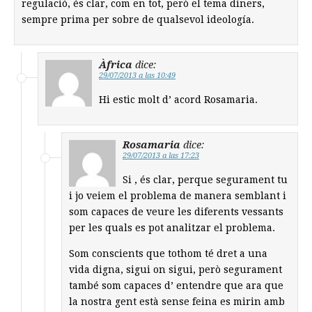
regulació, és clar, com en tot, però el tema diners,
sempre prima per sobre de qualsevol ideología.
Àfrica
dice:
29/07/2013 a las 10:49
Hi estic molt d’ acord Rosamaria.
Rosamaria
dice:
29/07/2013 a las 17:23
Si , és clar, perque segurament tu
i jo veiem el problema de manera semblant i
som capaces de veure les diferents vessants
per les quals es pot analitzar el problema.
Som conscients que tothom té dret a una
vida digna, sigui on sigui, però segurament
també som capaces d’ entendre que ara que
la nostra gent està sense feina es mirin amb