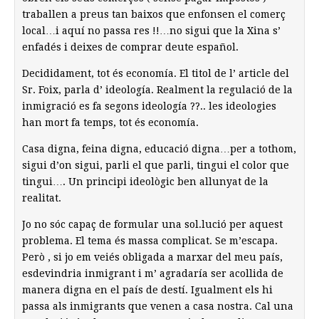
traballen a preus tan baixos que enfonsen el comerç
local…i aquí no passa res !!…no sigui que la Xina s’
enfadés i deixes de comprar deute español.
Decididament, tot és economía. El titol de l’ article del
Sr. Foix, parla d’ ideología. Realment la regulació de la
inmigració es fa segons ideología ??.. les ideologies
han mort fa temps, tot és economía.
Casa digna, feina digna, educació digna…per a tothom,
sigui d’on sigui, parli el que parli, tingui el color que
tingui…. Un principi ideològic ben allunyat de la
realitat.
Jo no sóc capaç de formular una sol.lució per aquest
problema. El tema és massa complicat. Se m’escapa.
Però , si jo em veiés obligada a marxar del meu país,
esdevindria inmigrant i m’ agradaría ser acollida de
manera digna en el país de destí. Igualment els hi
passa als inmigrants que venen a casa nostra. Cal una