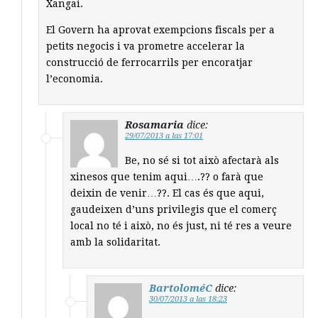
Xangai.
El Govern ha aprovat exempcions fiscals per a
petits negocis i va prometre accelerar la
construcció de ferrocarrils per encoratjar
l’economia.
Rosamaria
dice:
29/07/2013 a las 17:01
Be, no sé si tot això afectarà als
xinesos que tenim aqui….?? o farà que
deixin de venir…??. El cas és que aqui,
gaudeixen d’uns privilegis que el comerç
local no té i això, no és just, ni té res a veure
amb la solidaritat.
BartoloméC
dice:
30/07/2013 a las 18:23