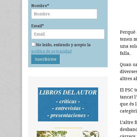
Nombre*
Email*
Perquè e
tenen ma
He leído, entiendo y acepto la
una sol
política de privacidad
falla.
Quan un
diverses
altres a
El PSC t
tancat 
que és 
categòr
L’altre 
_______________
desband
càrrecs 