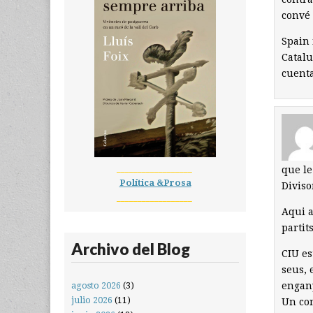
convé 
Spain 
Catalu
cuent
__________________
que le
Política &Prosa
Diviso
__________________
Aqui a
partit
Archivo del Blog
CIU es
seus, 
agosto 2026
(3)
engany
julio 2026
(11)
Un con