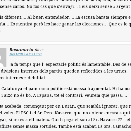
sense carbó. No fos cas que s’envagi… i els deixi sense » argent 
is diferent…. Al buen entendedor…. La escusa barata siempre e
ña… Es mentirà però les hace ganar las elecciones… Que es lo 
a…
Rosamaria
dice:
16/11/2013 a las 12:53
Ja fa temps que l’ espectacle politic és lamentable. Des de 
 divisions internes dels partits queden reflectides a les urnes.
ns internes = debilitat.
 Catalunya el panorama politic està massa fragmentat. Hi ha ma
s i això no és bo. A España, tot el contrari. Veurem què passa….
tà acabada, començant per en Durán, que sembla ignorar, que n
el volen.El PSC i el Sr. Pere Navarro, que no entenc encara a qui
ar, si no és a ell mateix. Qui li paga el sou al Sr. Navarro ?? = e
flicte sense massa sortides. També està acabat. La Sra. Camacho