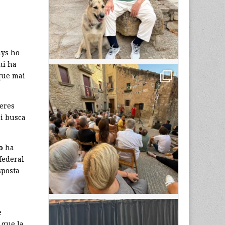
nys ho
hi ha
que mai
eres
 i busca
o
ha
federal
sposta
e
 que la