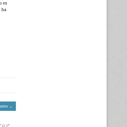
o es
i ha
antes →
 CiU
”