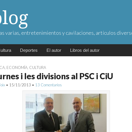
blog
as varias, entretenimientos y cavilaciones, artículos divers
ultura
Deportes
El autor
Libros del autor
ICA
,
ECONOMÍA
,
CULTURA
urnes i les divisions al PSC i CiU
Foix
•
15/11/2013
•
13 Comentarios