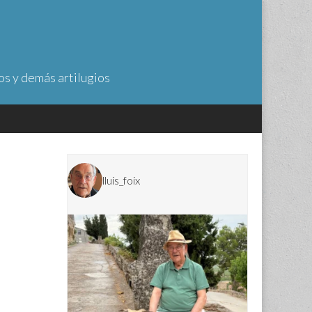
os y demás artilugios
lluis_foix