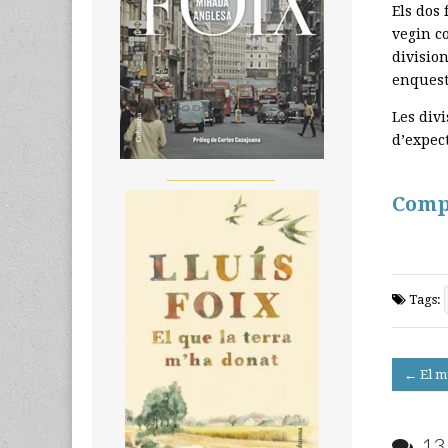
Els dos
vegin co
division
enquest
Les divi
d’expec
__________________
Comp
Tags:
Post
← El mu
navigati
13 