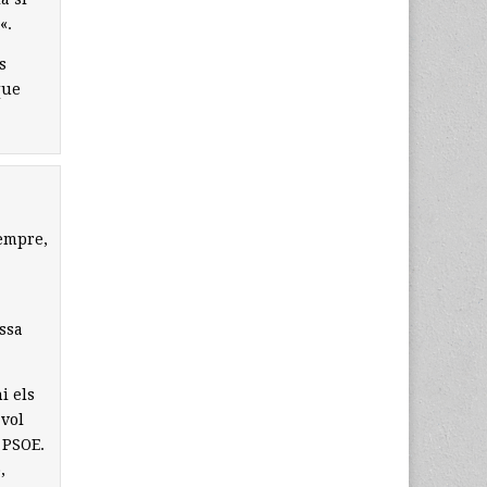
«.
s
que
sempre,
ssa
i els
 vol
l PSOE.
,