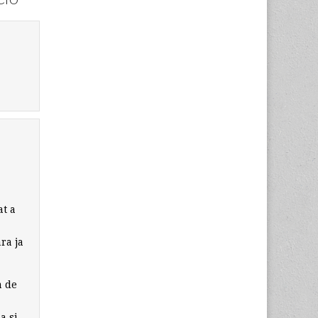
at a
ra ja
a de
a si