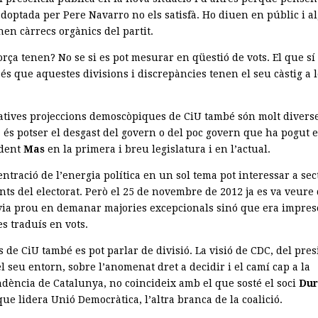
adoptada per Pere Navarro no els satisfà. Ho diuen en públic i a
en càrrecs orgànics del partit.
rça tenen? No se si es pot mesurar en qüestió de vots. El que sí 
és que aquestes divisions i discrepàncies tenen el seu càstig a 
atives projeccions demoscòpiques de CiU també són molt diverse
 és potser el desgast del govern o del poc govern que ha pogut 
ident
Mas
en la primera i breu legislatura i en l’actual.
ntració de l’energia política en un sol tema pot interessar a sec
nts del electorat. Però el 25 de novembre de 2012 ja es va veure
via prou en demanar majories excepcionals sinó que era impres
s traduís en vots.
s de CiU també es pot parlar de divisió. La visió de CDC, del pre
l seu entorn, sobre l’anomenat dret a decidir i el camí cap a la
dència de Catalunya, no coincideix amb el que sosté el soci
Dur
ue lidera Unió Democràtica, l’altra branca de la coalició.