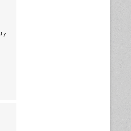
l y
s