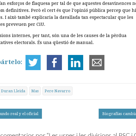
 fan esforços de flaquesa per tal de que aquestes desavinences n
m definitives. Però el cert és que l’opinió pública percep que h
s. I això també explicaria la davallada tan espectacular que les
es preveuen per CiU.
sions internes, per tant, són una de les causes de la pèrdua
tatives electorals. És una qüestió de manual.
ártelo:
Duran Lleida
Mas
Pere Navarro
ndo real y el oficial
Biografías cambi
on
comentarios por “
Les urnes i les divisions al PSC i