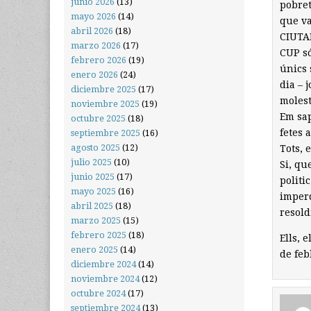
junio 2026
(13)
pobret
mayo 2026
(14)
que va
abril 2026
(18)
CIUTAD
marzo 2026
(17)
CUP só
febrero 2026
(19)
únics 
enero 2026
(24)
dia – 
diciembre 2025
(17)
molest
noviembre 2025
(19)
Em sap
octubre 2025
(18)
fetes a
septiembre 2025
(16)
agosto 2025
(12)
Tots, 
julio 2025
(10)
Si, qu
junio 2025
(17)
politi
mayo 2025
(16)
imperd
abril 2025
(18)
resold
marzo 2025
(15)
febrero 2025
(18)
Ells, 
enero 2025
(14)
de feb
diciembre 2024
(14)
noviembre 2024
(12)
octubre 2024
(17)
septiembre 2024
(13)