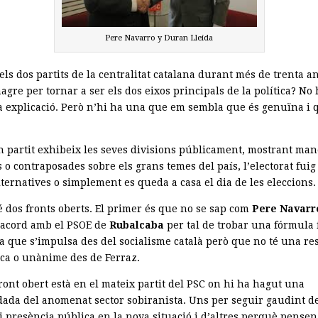
Pere Navarro y Duran Lleida
ls dos partits de la centralitat catalana durant més de trenta a
gre per tornar a ser els dos eixos principals de la política? No 
a explicació. Però n’hi ha una que em sembla que és genuïna i 
 partit exhibeix les seves divisions públicament, mostrant man
 o contraposades sobre els grans temes del país, l’electorat fuig
lternatives o simplement es queda a casa el dia de les eleccions.
é dos fronts oberts. El primer és que no se sap com
Pere Navarr
l’acord amb el PSOE de
Rubalcaba
per tal de trobar una fórmula 
la que s’impulsa des del socialisme català però que no té una re
ica o unànime des de Ferraz.
front obert està en el mateix partit del PSC on hi ha hagut una
ada del anomenat sector sobiranista. Uns per seguir gaudint d
i presència pública en la nova situació i d’altres perquè pensen