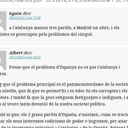
àgata
dice:
18/11/2013 a las 17:08
a Catalunya manen tres partits, a Madrid un altre, i els
istes es preocupen pels problemes del cinquè.
Albert
dice:
16/11/2013 a las 14:52
Penso que el problema d’Espanya no es pas Catalunya i
rsa.
g que el problema principal es el panxacontentisme de la societ
ls nivells, que fa que es permet’hi i es toler-hi els corruptes i els
tors. I també fa que la gent estiguem fastiguejats e indignats, i a
ts al veure tanta desunió de la nostra societat política.
bi si que, els 2 grans partits d’España, s’uneixen, cuan es tract
ar els seus interessos codiciosos de poder e ingressos, per anar
 de la locomotora principal » Catalunya » de la España, deixant-l