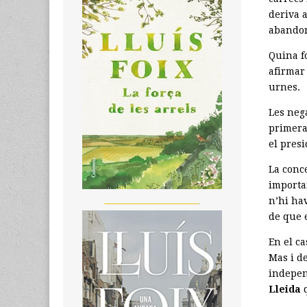
deriva 
abandon
Quina fo
afirmar 
urnes.
Les neg
primera
el pres
La conce
importa
_______________________
n’hi ha
de que e
En el ca
Mas i de
indepen
Lleida
q