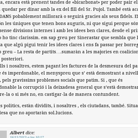
a, encara està prenent tandes de «bicarbonat» per poder pair el
 quedar per dinar amb la ex del fill del Sr. Pujol. També està a
ANS pobablement millorarà o seguirà gracies als seus fidels. ER
n les úniques que tenen bons auguris, ni que sigui perque són
sense divisions internes i amb les idees ben clares, desde el pr
jo ho tinc clarissim. em sap greu per Sinerastar que sembla que l
a que algú pigui tenir les idees clares i ens fa passar per borre
 greu – La resta de partits….sumaràn a les majories en coalicio
 posteriori.
ells i nosaltres, estem pagant les factures de la desmesura del pa
e és imperdonable, el menyspreu que s’ està demostrant a nivel
c, pels gravissims problemes socials que patim. Si , que és
onable la corrupció i la deixadesa general que s’està demostra
re-la o si més no, en castigar-la de manera contundent.
els politics, estàn dividits, i nosaltres , els ciutadans, també. Situ
lesa que no aportaràn sol.lucions.
Albert
dice:
16/11/2013 a las 10:17