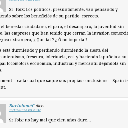
Sr. Foix: Los políticos, presuntamente, van pensando y
iendo sobre los beneficiós de su partido, correcto.
 el benestar ciudadano, el paro, el desamparo, la juventud sin
o, las empreses que han tenido que cerrar, la invasión comercia
egica extranjera, ¿ Que tal ? ¿ Ó no importa ?
 està durmiendo y perdiendo durmiendo la siesta del
ontentismo, frescura, tolerància, ect. y haciendo lapuñeta a su
pal locomotora econòmica, industrial y mercantil dejandola sin
n.
mment… cada cual que saque sus propias conclusions… Spain i
ent.
BartoloméC
dice:
15/11/2013 a las 20:32
Sr.Foix: no hay mal que cien años dure…