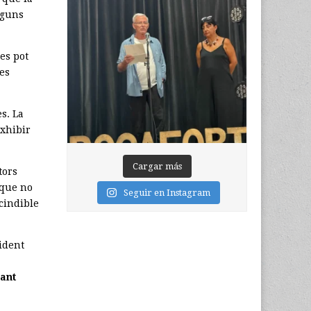
lguns
es pot
les
s. La
exhibir
Cargar más
tors
 que no
Seguir en Instagram
cindible
sident
ant