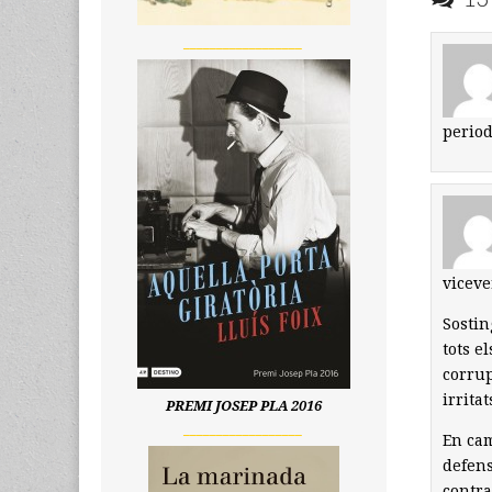
__________________
period
viceve
Sostin
tots e
corrup
irrita
PREMI JOSEP PLA 2016
__________________
En cam
defens
contra