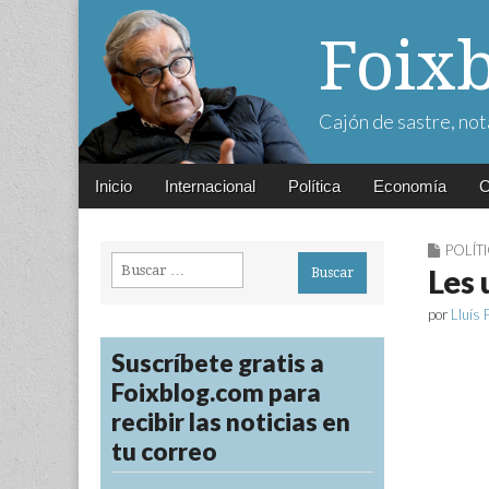
Foix
Cajón de sastre, not
Main
Skip
Inicio
Internacional
Política
Economía
C
menu
to
content
POLÍT
Buscar:
Les 
por
Lluís 
Suscríbete gratis a
Foixblog.com para
recibir las noticias en
tu correo