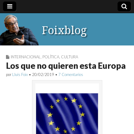
Foixblog
INTERNACIONAL
,
POLÍTICA
,
CULTURA
Los que no quieren esta Europa
por
Lluís Foix
•
20/02/2019
•
7 Comentarios