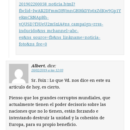
201902200058_noticia.html?
fbclid=IwAR2DFmmDBVmnGBI8kDYo6xZdKw9Gp1Y
eRmCRNApBh-
vQUSD7f3UeU2mSxiA#ns_campaign=rrss-
inducido&ns_mchannel=abc-
es&ns_source=fb&ns_linkname=noticia-
foto&ns_fee=0
Albert.
dice:
20/02/2019 a las 12:03
Sr. Foix : Lo que Vd. nos dice en este su
artículo de hoy, es cierto.
Pienso que los grandes corruptos mundiales, que
actualmente tienen el poder decisorio sobre las
naciones que no lo tienen, están forzando e
intentando destruir la unidad y la cohesión de
Europa, para su propio beneficio.