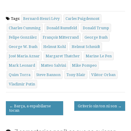
Tags:
Bernard-Henri Lévy
Carles Puigdemont
Charles Cumming
Donald Rumsfeld
Donald Trump
Felipe González
François Mitterrand
George Bush
George W. Bush
Helmut Kohl
Helmut Schmidt
José Maria Aznar
Margaret Thatcher
Marine Le Pen
Mark Leonard
Matteo Salvini
Mike Pompeo
Quim Torra
Steve Bannon
Tony Blair
Viktor Orban
Vladimir Putin
Post
← Barça, a espabilarse
Griterío sin ton ni son →
tocan
navigation