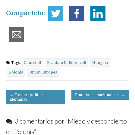
Compártelo:
Tags:
Churchill
Franklin D. Roosevelt
Hungría
Polonia
Unión Europea
Post
← Formas políticas
Emociones nacionalistas →
alemanas
navigation
3 comentarios por “
Miedo y desconcierto
en Polonia
”