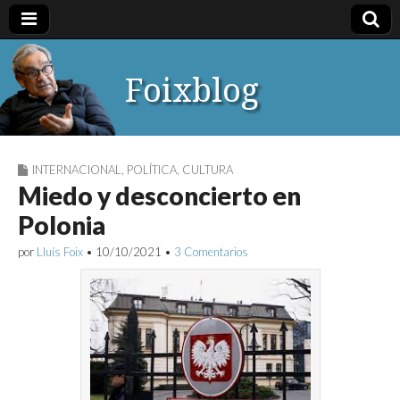
Foixblog
INTERNACIONAL
,
POLÍTICA
,
CULTURA
Miedo y desconcierto en
Polonia
por
Lluís Foix
•
10/10/2021
•
3 Comentarios