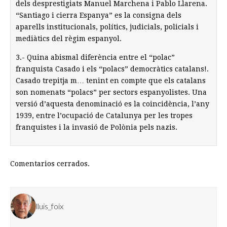
dels desprestigiats Manuel Marchena i Pablo Llarena.
“Santiago i cierra Espanya” es la consigna dels
aparells institucionals, polítics, judicials, policials i
mediàtics del règim espanyol.
3.- Quina abismal diferència entre el “polac”
franquista Casado i els “polacs” democràtics catalans!.
Casado trepitja m… tenint en compte que els catalans
son nomenats “polacs” per sectors espanyolistes. Una
versió d’aquesta denominació es la coincidència, l’any
1939, entre l’ocupació de Catalunya per les tropes
franquistes i la invasió de Polònia pels nazis.
Comentarios cerrados.
lluis_foix