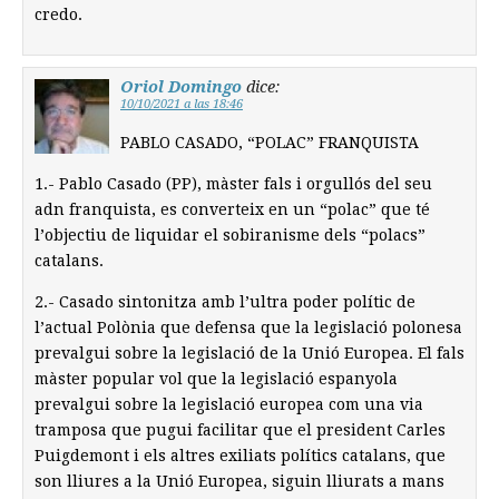
credo.
Oriol Domingo
dice:
10/10/2021 a las 18:46
PABLO CASADO, “POLAC” FRANQUISTA
1.- Pablo Casado (PP), màster fals i orgullós del seu
adn franquista, es converteix en un “polac” que té
l’objectiu de liquidar el sobiranisme dels “polacs”
catalans.
2.- Casado sintonitza amb l’ultra poder polític de
l’actual Polònia que defensa que la legislació polonesa
prevalgui sobre la legislació de la Unió Europea. El fals
màster popular vol que la legislació espanyola
prevalgui sobre la legislació europea com una via
tramposa que pugui facilitar que el president Carles
Puigdemont i els altres exiliats polítics catalans, que
son lliures a la Unió Europea, siguin lliurats a mans