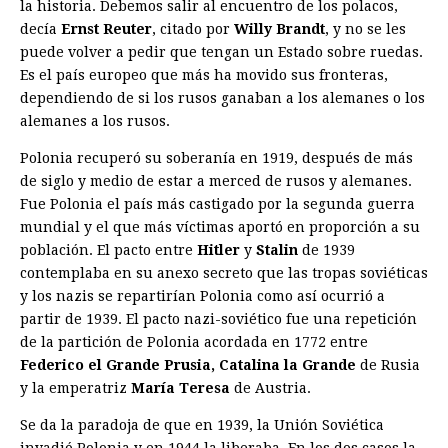
la historia. Debemos salir al encuentro de los polacos,
decía
Ernst Reuter
, citado por
Willy Brandt
, y no se les
puede volver a pedir que tengan un Estado sobre ruedas.
Es el país europeo que más ha movido sus fronteras,
dependiendo de si los rusos ganaban a los alemanes o los
alemanes a los rusos.
Polonia recuperó su soberanía en 1919, después de más
de siglo y medio de estar a merced de rusos y alemanes.
Fue Polonia el país más castigado por la segunda guerra
mundial y el que más víctimas aportó en proporción a su
población. El pacto entre
Hitler
y
Stalin
de 1939
contemplaba en su anexo secreto que las tropas soviéticas
y los nazis se repartirían Polonia como así ocurrió a
partir de 1939. El pacto nazi-soviético fue una repetición
de la partición de Polonia acordada en 1772 entre
Federico el Grande Prusia, Catalina la Grande
de Rusia
y la emperatriz
María Teresa
de Austria.
Se da la paradoja de que en 1939, la Unión Soviética
invadió Polonia y en 1944 la liberaba. En los dos casos la