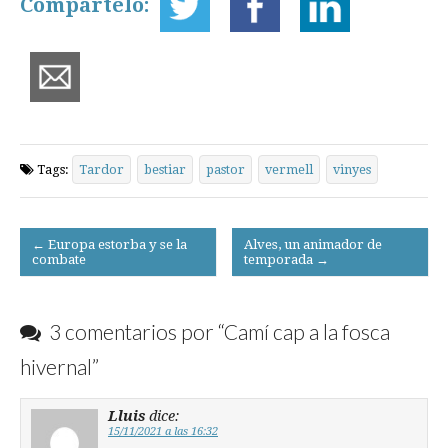
Compártelo:
Tags:
Tardor
bestiar
pastor
vermell
vinyes
Post
← Europa estorba y se la
Alves, un animador de
combate
temporada →
navigation
3 comentarios por “
Camí cap a la fosca
hivernal
”
Lluis
dice:
15/11/2021 a las 16:32