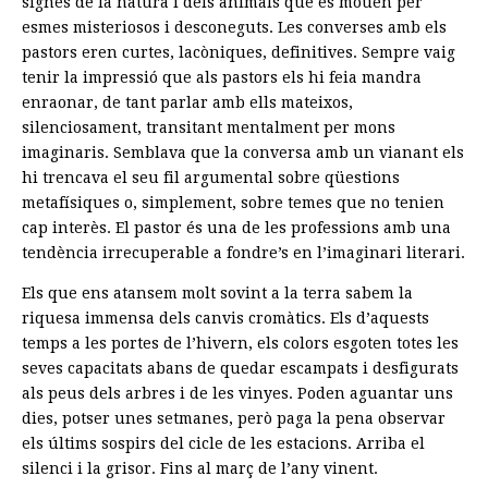
signes de la natura i dels animals que es mouen per
esmes misteriosos i desconeguts. Les converses amb els
pastors eren curtes, lacòniques, definitives. Sempre vaig
tenir la impressió que als pastors els hi feia mandra
enraonar, de tant parlar amb ells mateixos,
silenciosament, transitant mentalment per mons
imaginaris. Semblava que la conversa amb un vianant els
hi trencava el seu fil argumental sobre qüestions
metafísiques o, simplement, sobre temes que no tenien
cap interès. El pastor és una de les professions amb una
tendència irrecuperable a fondre’s en l’imaginari literari.
Els que ens atansem molt sovint a la terra sabem la
riquesa immensa dels canvis cromàtics. Els d’aquests
temps a les portes de l’hivern, els colors esgoten totes les
seves capacitats abans de quedar escampats i desfigurats
als peus dels arbres i de les vinyes. Poden aguantar uns
dies, potser unes setmanes, però paga la pena observar
els últims sospirs del cicle de les estacions. Arriba el
silenci i la grisor. Fins al març de l’any vinent.