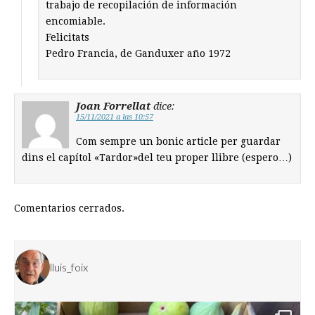
trabajo de recopilación de información
encomiable.
Felicitats
Pedro Francia, de Ganduxer año 1972
Joan Forrellat
dice:
15/11/2021 a las 10:57
Com sempre un bonic article per guardar
dins el capítol «Tardor»del teu proper llibre (espero…)
Comentarios cerrados.
lluis_foix