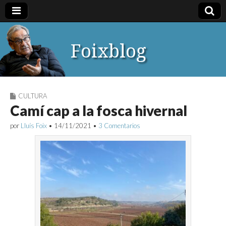
Foixblog
CULTURA
Camí cap a la fosca hivernal
por
Lluís Foix
•
14/11/2021
•
3 Comentarios