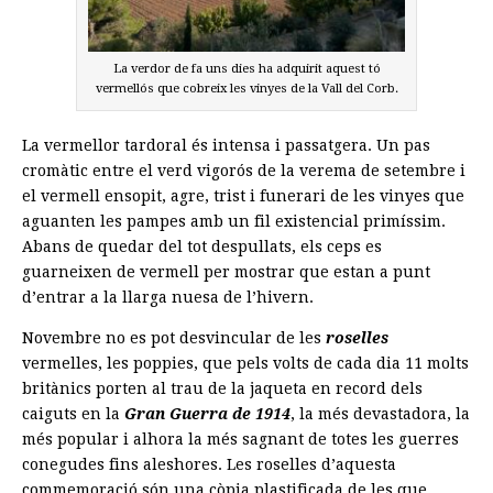
La verdor de fa uns dies ha adquirit aquest tó
vermellós que cobreix les vinyes de la Vall del Corb.
La vermellor tardoral és intensa i passatgera. Un pas
cromàtic entre el verd vigorós de la verema de setembre i
el vermell ensopit, agre, trist i funerari de les vinyes que
aguanten les pampes amb un fil existencial primíssim.
Abans de quedar del tot despullats, els ceps es
guarneixen de vermell per mostrar que estan a punt
d’entrar a la llarga nuesa de l’hivern.
Novembre no es pot desvincular de les
roselles
vermelles, les poppies, que pels volts de cada dia 11 molts
britànics porten al trau de la jaqueta en record dels
caiguts en la
Gran Guerra de 1914
, la més devastadora, la
més popular i alhora la més sagnant de totes les guerres
conegudes fins aleshores. Les roselles d’aquesta
commemoració són una còpia plastificada de les que