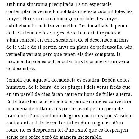
amb una sincronia precipitada. És un espectacle
contemplar la vermellor sobtada que està cobrint totes les
vinyes. No és un canvi homogeni ni totes les vinyes
exhibeixen la mateixa vermellor. Les tonalitats depenen
de la varietat de les vinyes, de si han estat regades o
s’han conreat en terra secanera, de si descansen al fons
de la vall o de si porten anys en plans de pedruscalls. Són
vermells variats però que tenen els dies comptats, la
màxima durada es pot calcular fins la primera quinzena
de desembre.
Sembla que aquesta decadència es estàtica. Depèn de les
humitats, de la boira, de les pluges i dels vents freds que
en un parell de dies faran caure milions de fulles a terra.
En la transformació en adob orgànic en que es convertirà
tota mena de fullaraca es passa sovint per un període
transitori d’una simfonia de grocs i marrons que s’acaben
confonent amb la terra. Les fulles d’un noguer o d’un
roure no es desprenen tot d’una sinó que es despengen
sense cap ordre però de manera inexorable.