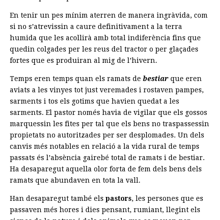
En tenir un pes mínim aterren de manera ingràvida, com
si no s’atrevissin a caure definitivament a la terra
humida que les acollirà amb total indiferència fins que
quedin colgades per les reus del tractor o per glaçades
fortes que es produiran al mig de l’hivern.
Temps eren temps quan els ramats de
bestiar
que eren
aviats a les vinyes tot just veremades i rostaven pampes,
sarments i tos els gotims que havien quedat a les
sarments. El pastor només havia de vigilar que els gossos
marquessin les fites per tal que els bens no traspassessin
propietats no autoritzades per ser desplomades. Un dels
canvis més notables en relació a la vida rural de temps
passats és l’absència gairebé total de ramats i de bestiar.
Ha desaparegut aquella olor forta de fem dels bens dels
ramats que abundaven en tota la vall.
Han desaparegut també els
pastors
, les persones que es
passaven més hores i dies pensant, rumiant, llegint els