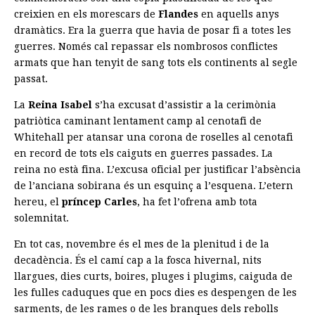
creixien en els morescars de
Flandes
en aquells anys
dramàtics. Era la guerra que havia de posar fi a totes les
guerres. Només cal repassar els nombrosos conflictes
armats que han tenyit de sang tots els continents al segle
passat.
La
Reina Isabel
s’ha excusat d’assistir a la cerimònia
patriòtica caminant lentament camp al cenotafi de
Whitehall per atansar una corona de roselles al cenotafi
en record de tots els caiguts en guerres passades. La
reina no està fina. L’excusa oficial per justificar l’absència
de l’anciana sobirana és un esquinç a l’esquena. L’etern
hereu, el
príncep Carles
, ha fet l’ofrena amb tota
solemnitat.
En tot cas, novembre és el mes de la plenitud i de la
decadència. És el camí cap a la fosca hivernal, nits
llargues, dies curts, boires, pluges i plugims, caiguda de
les fulles caduques que en pocs dies es despengen de les
sarments, de les rames o de les branques dels rebolls