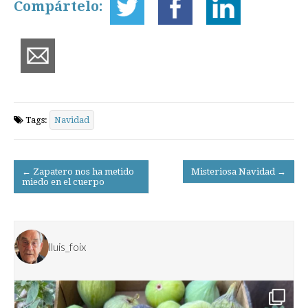
Compártelo:
Tags:
Navidad
Post
← Zapatero nos ha metido
Misteriosa Navidad →
miedo en el cuerpo
navigation
lluis_foix