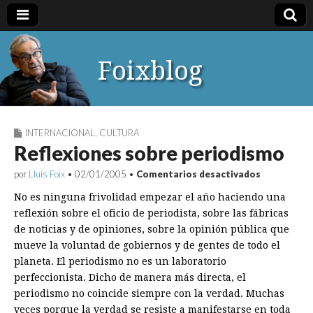
Foixblog
INTERNACIONAL
,
CULTURA
Reflexiones sobre periodismo
en
por
Lluís Foix
•
02/01/2005
•
Comentarios desactivados
Reflexione
sobre
No es ninguna frivolidad empezar el año haciendo una
periodismo
reflexión sobre el oficio de periodista, sobre las fábricas
de noticias y de opiniones, sobre la opinión pública que
mueve la voluntad de gobiernos y de gentes de todo el
planeta. El periodismo no es un laboratorio
perfeccionista. Dicho de manera más directa, el
periodismo no coincide siempre con la verdad. Muchas
veces porque la verdad se resiste a manifestarse en toda