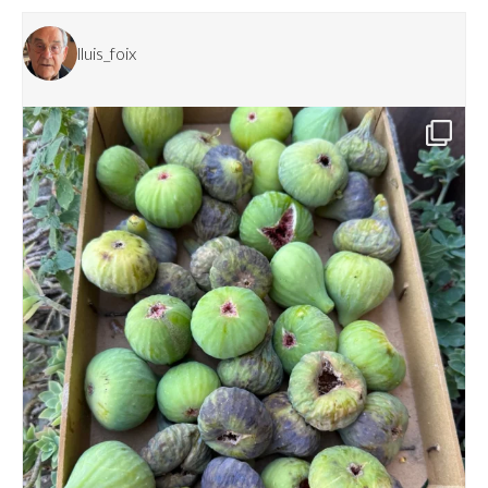
lluis_foix