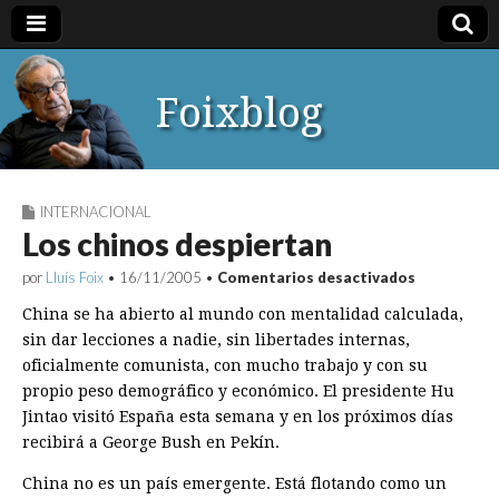
Foixblog
INTERNACIONAL
Los chinos despiertan
en
por
Lluís Foix
•
16/11/2005
•
Comentarios desactivados
Los
chinos
China se ha abierto al mundo con mentalidad calculada,
despiertan
sin dar lecciones a nadie, sin libertades internas,
oficialmente comunista, con mucho trabajo y con su
propio peso demográfico y económico. El presidente Hu
Jintao visitó España esta semana y en los próximos días
recibirá a George Bush en Pekín.
China no es un país emergente. Está flotando como un