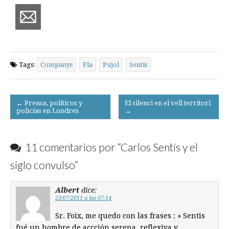
Tags:
Companys
Pla
Pujol
Sentís
Post
← Prensa, políticos y
El silenci en el vell territori
policías en Londres
→
navigation
11 comentarios por “
Carlos Sentís y el
siglo convulso
”
Albert
dice:
23/07/2011 a las 07:14
Sr. Foix, me quedo con las frases : » Sentis
fué un hombre de accción serena, reflexiva y