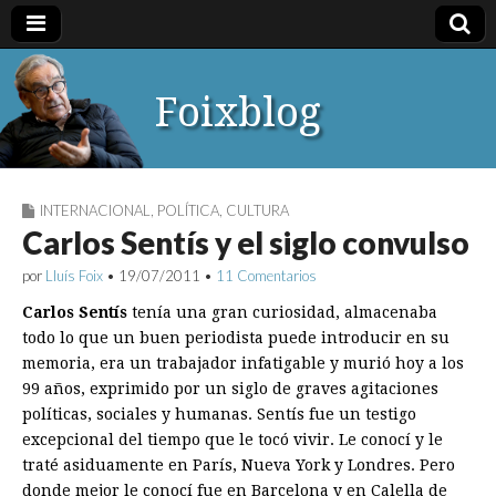
Foixblog
INTERNACIONAL
,
POLÍTICA
,
CULTURA
Carlos Sentís y el siglo convulso
por
Lluís Foix
•
19/07/2011
•
11 Comentarios
Carlos Sentís
tenía una gran curiosidad, almacenaba
todo lo que un buen periodista puede introducir en su
memoria, era un trabajador infatigable y murió hoy a los
99 años, exprimido por un siglo de graves agitaciones
políticas, sociales y humanas. Sentís fue un testigo
excepcional del tiempo que le tocó vivir. Le conocí y le
traté asiduamente en París, Nueva York y Londres. Pero
donde mejor le conocí fue en Barcelona y en Calella de