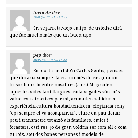
locordé
dice:
20/07/2011 a las 13:59
Sr. segarreta,viejo amigo, de ustedse dirá
que fue mucho más que un buen tipo
pep
dice:
20/07/2011 a las 13:55
Em dol la mort de’n Carles Sentis, pensava
que duraria sempre. Ja era un més de casa,era un
tresor tenir-lo entre nosaltres (a.c.s) M’agraden
aquestes vides tant llargues, cada vegades són més
valuoses i atractives per mi, acumulen sabiduria,
experiència,cultura,bondad,tendresa, elegància,seny
(ep! sempre el va acompanyar), viure en pau,donar
pau i transmetre tot això als familiars, amics i
forasters, casi res. Jo de gran voldria ser com ell o com
tu Foix, sou dos bones persones i models de