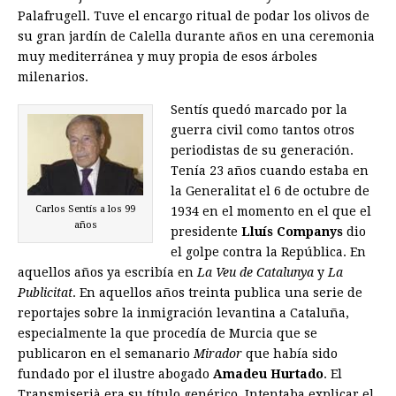
Palafrugell. Tuve el encargo ritual de podar los olivos de
su gran jardín de Calella durante años en una ceremonia
muy mediterránea y muy propia de esos árboles
milenarios.
Sentís quedó marcado por la
guerra civil como tantos otros
periodistas de su generación.
Tenía 23 años cuando estaba en
la Generalitat el 6 de octubre de
Carlos Sentís a los 99
1934 en el momento en el que el
años
presidente
Lluís Companys
dio
el golpe contra la República. En
aquellos años ya escribía en
La Veu de Catalunya
y
La
Publicitat
. En aquellos años treinta publica una serie de
reportajes sobre la inmigración levantina a Cataluña,
especialmente la que procedía de Murcia que se
publicaron en el semanario
Mirador
que había sido
fundado por el ilustre abogado
Amadeu Hurtado
. El
Transmiserià era su título genérico. Intentaba explicar el