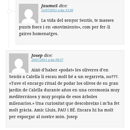
JaumeS
dice:
21/07/2011 a las 13:36
La vida del senyor Sentís, te masses
punts foscs i en «movimiento», com per fer-li
gaires homenatges.
Josep
dice:
20/07/2011 a las 09:37
Això d’haber «podat» les oliveres d’en
Sentís a Calella li escau molt bé a un segarreta, no???.
«Tuve el encargo ritual de podar los olivos de su gran
jardín de Calella durante años en una ceremonia muy
mediterránea y muy propia de esos árboles
milenarios.» Una curiositat que descobreixo i m’ha fet
molt gràcia. Amic Lluis, PAU i BÉ. Encara hi ha molt
per esporgar al nostre món. Josep