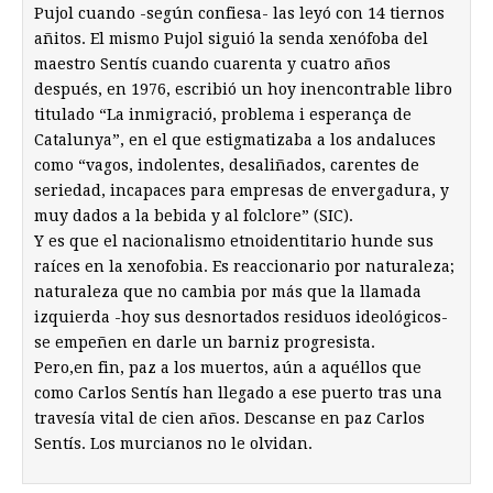
Pujol cuando -según confiesa- las leyó con 14 tiernos
añitos. El mismo Pujol siguió la senda xenófoba del
maestro Sentís cuando cuarenta y cuatro años
después, en 1976, escribió un hoy inencontrable libro
titulado “La inmigració, problema i esperança de
Catalunya”, en el que estigmatizaba a los andaluces
como “vagos, indolentes, desaliñados, carentes de
seriedad, incapaces para empresas de envergadura, y
muy dados a la bebida y al folclore” (SIC).
Y es que el nacionalismo etnoidentitario hunde sus
raíces en la xenofobia. Es reaccionario por naturaleza;
naturaleza que no cambia por más que la llamada
izquierda -hoy sus desnortados residuos ideológicos-
se empeñen en darle un barniz progresista.
Pero,en fin, paz a los muertos, aún a aquéllos que
como Carlos Sentís han llegado a ese puerto tras una
travesía vital de cien años. Descanse en paz Carlos
Sentís. Los murcianos no le olvidan.