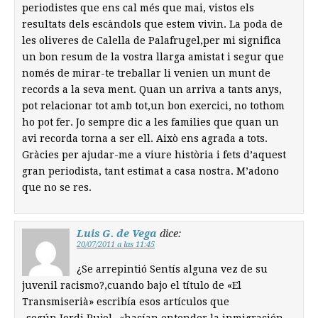
periodistes que ens cal més que mai, vistos els
resultats dels escàndols que estem vivin. La poda de
les oliveres de Calella de Palafrugel,per mi significa
un bon resum de la vostra llarga amistat i segur que
només de mirar-te treballar li venien un munt de
records a la seva ment. Quan un arriva a tants anys,
pot relacionar tot amb tot,un bon exercici, no tothom
ho pot fer. Jo sempre dic a les families que quan un
avi recorda torna a ser ell. Això ens agrada a tots.
Gràcies per ajudar-me a viure història i fets d’aquest
gran periodista, tant estimat a casa nostra. M’adono
que no se res.
Luis G. de Vega
dice:
20/07/2011 a las 11:45
¿Se arrepintió Sentís alguna vez de su
juvenil racismo?,cuando bajo el título de «El
Transmiserià» escribía esos artículos que