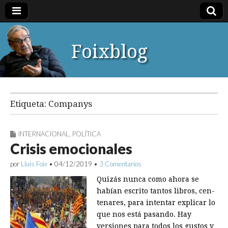
Foixblog
Etiqueta:
Companys
INTERNACIONAL
,
POLÍTICA
Crisis emocionales
por
Lluís Foix
•
04/12/2019
•
3 Comentarios
Quizás nunca como ahora se
habían escrito tantos libros, cen­
tenares, para intentar explicar lo
que nos está pasando. Hay
versiones para todos los gustos y