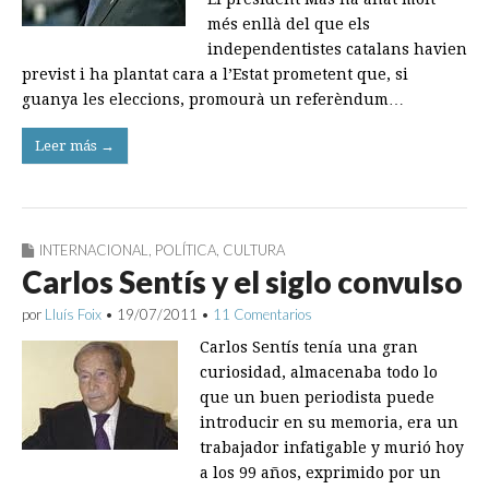
més enllà del que els
independentistes catalans havien
previst i ha plantat cara a l’Estat prometent que, si
guanya les eleccions, promourà un referèndum…
Leer más →
INTERNACIONAL
,
POLÍTICA
,
CULTURA
Carlos Sentís y el siglo convulso
por
Lluís Foix
•
19/07/2011
•
11 Comentarios
Carlos Sentís tenía una gran
curiosidad, almacenaba todo lo
que un buen periodista puede
introducir en su memoria, era un
trabajador infatigable y murió hoy
a los 99 años, exprimido por un