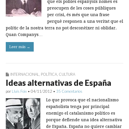
que els pobles espanyols nomes es
preocupen de les coses públiques
per crisi, és més que una frase
perquè responen a una veritat que el
polític de la nostra terra no pot desconèixer ni oblidar.
Quan Companys…
Leer más →
INTERNACIONAL
,
POLÍTICA
,
CULTURA
Ideas alternativas de España
por
Lluís Foix
•
04/11/2012
•
35 Comentarios
Lo que provoca que el nacionalismo
españolista tenga por principal
enemigo el catalanismo político es
porque defiende una idea alternativa
de España. España no quiere cambiar