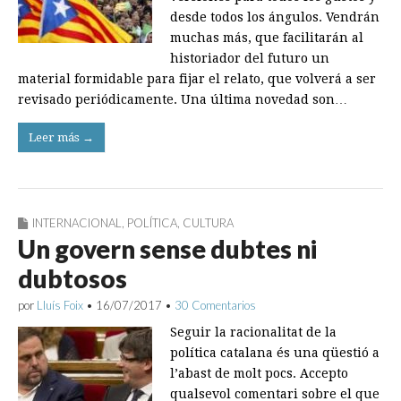
desde todos los ángulos. Vendrán
muchas más, que facilitarán al
histo­riador del futuro un
material formidable para fijar el relato, que volverá a ser
revisado perió­dicamente. Una última novedad son…
Leer más →
INTERNACIONAL
,
POLÍTICA
,
CULTURA
Un govern sense dubtes ni
dubtosos
por
Lluís Foix
•
16/07/2017
•
30 Comentarios
Seguir la racionalitat de la
política catalana és una qüestió a
l’abast de molt pocs. Accepto
qualsevol comentari sobre el que