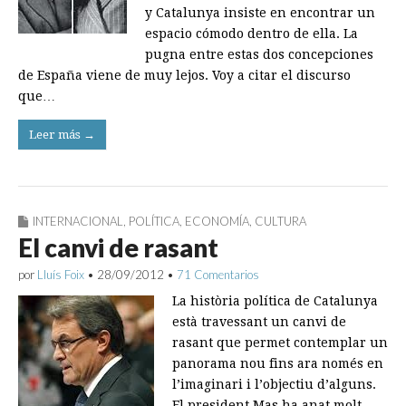
y Catalunya insiste en encontrar un
espacio cómodo dentro de ella. La
pugna entre estas dos concepciones
de España viene de muy lejos. Voy a citar el discurso
que…
Leer más →
INTERNACIONAL
,
POLÍTICA
,
ECONOMÍA
,
CULTURA
El canvi de rasant
por
Lluís Foix
•
28/09/2012
•
71 Comentarios
La història política de Catalunya
està travessant un canvi de
rasant que permet contemplar un
panorama nou fins ara només en
l’imaginari i l’objectiu d’alguns.
El president Mas ha anat molt