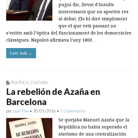
pugui dir, llevat d’insults
innecessaris que no aporten res
al debat. Els hi diré simplement
que el que està passant no
s’entén amb l’òptica del funcionament de les democràcies
clàssiques. Napoleó afirmava l’any 1800…
Leer más →
POLÍTICA
,
CULTURA
La rebelión de Azaña en
Barcelona
por
Lluís Foix
•
30/05/2016
•
5 Comentarios
Se quejaba Manuel Azaña que la
República no había superado el
atavismo de una centralización