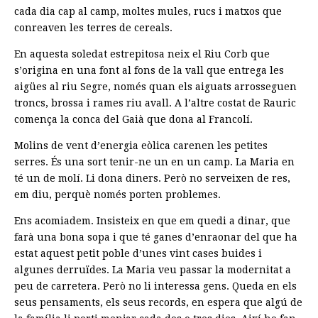
cada dia cap al camp, moltes mules, rucs i matxos que
conreaven les terres de cereals.
En aquesta soledat estrepitosa neix el Riu Corb que
s’origina en una font al fons de la vall que entrega les
aigües al riu Segre, només quan els aiguats arrosseguen
troncs, brossa i rames riu avall. A l’altre costat de Rauric
comença la conca del Gaià que dona al Francolí.
Molins de vent d’energia eòlica carenen les petites
serres. És una sort tenir-ne un en un camp. La Maria en
té un de molí. Li dona diners. Però no serveixen de res,
em diu, perquè només porten problemes.
Ens acomiadem. Insisteix en que em quedi a dinar, que
farà una bona sopa i que té ganes d’enraonar del que ha
estat aquest petit poble d’unes vint cases buides i
algunes derruïdes. La Maria veu passar la modernitat a
peu de carretera. Però no li interessa gens. Queda en els
seus pensaments, els seus records, en espera que algú de