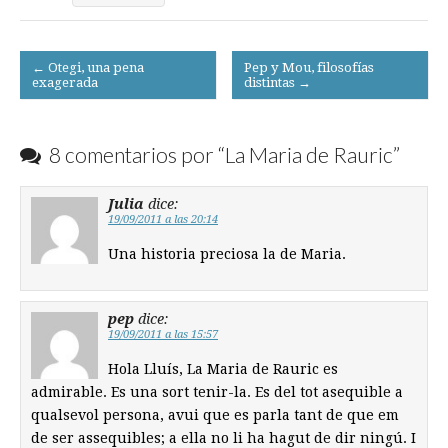
Post
← Otegi, una pena
Pep y Mou, filosofías
exagerada
distintas →
navigation
8 comentarios por “
La Maria de Rauric
”
Julia
dice:
19/09/2011 a las 20:14
Una historia preciosa la de Maria.
pep
dice:
19/09/2011 a las 15:57
Hola Lluís, La Maria de Rauric es
admirable. Es una sort tenir-la. Es del tot asequible a
qualsevol persona, avui que es parla tant de que em
de ser assequibles; a ella no li ha hagut de dir ningú. I