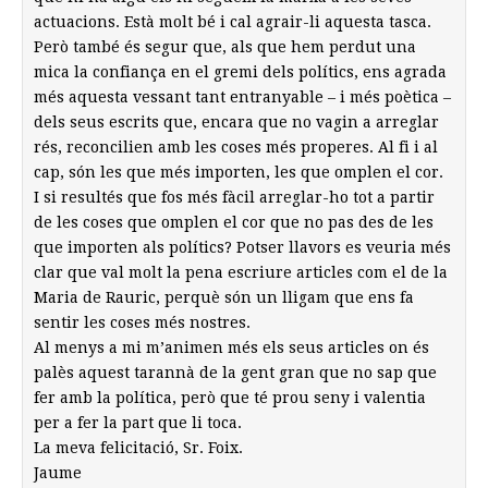
actuacions. Està molt bé i cal agrair-li aquesta tasca.
Però també és segur que, als que hem perdut una
mica la confiança en el gremi dels polítics, ens agrada
més aquesta vessant tant entranyable – i més poètica –
dels seus escrits que, encara que no vagin a arreglar
rés, reconcilien amb les coses més properes. Al fi i al
cap, són les que més importen, les que omplen el cor.
I si resultés que fos més fàcil arreglar-ho tot a partir
de les coses que omplen el cor que no pas des de les
que importen als polítics? Potser llavors es veuria més
clar que val molt la pena escriure articles com el de la
Maria de Rauric, perquè són un lligam que ens fa
sentir les coses més nostres.
Al menys a mi m’animen més els seus articles on és
palès aquest tarannà de la gent gran que no sap que
fer amb la política, però que té prou seny i valentia
per a fer la part que li toca.
La meva felicitació, Sr. Foix.
Jaume