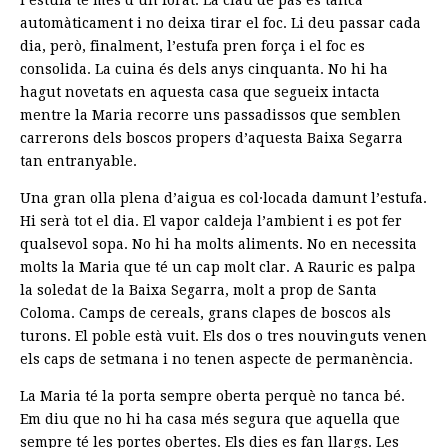
l’estufa té més d’un forat. La clau de pas es tanca
automàticament i no deixa tirar el foc. Li deu passar cada
dia, però, finalment, l’estufa pren força i el foc es
consolida. La cuina és dels anys cinquanta. No hi ha
hagut novetats en aquesta casa que segueix intacta
mentre la Maria recorre uns passadissos que semblen
carrerons dels boscos propers d’aquesta Baixa Segarra
tan entranyable.
Una gran olla plena d’aigua es col·locada damunt l’estufa.
Hi serà tot el dia. El vapor caldeja l’ambient i es pot fer
qualsevol sopa. No hi ha molts aliments. No en necessita
molts la Maria que té un cap molt clar. A Rauric es palpa
la soledat de la Baixa Segarra, molt a prop de Santa
Coloma. Camps de cereals, grans clapes de boscos als
turons. El poble està vuit. Els dos o tres nouvinguts venen
els caps de setmana i no tenen aspecte de permanència.
La Maria té la porta sempre oberta perquè no tanca bé.
Em diu que no hi ha casa més segura que aquella que
sempre té les portes obertes. Els dies es fan llargs. Les