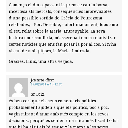
Començo el dia repassant la premsa: cau la borsa,
incertesa als mercats, conseqüències imprevisibles
d’una possible sortida de Grècia de l’eurozona,
retallades,…Por. De sobte, i afortunadament, topo amb
el seu relat sobre la Maria. Entranyable. La seva
lectura em reconforta, m’asserena i em fa relativitzar
certes notícies que ens fan posar la por al cos. Si n’ha
viscut de molt pitjors, la Maria. I mira-la.
Gràcies, Lluís, una altra vegada.
jaume
dice:
19/09/2011 a las 12:26
Sr Foix,
és ben cert que els seus comentaris polítics
probablement ajuden a que els polítics, poc a poc,
vagin mirant d’anar amb més compte en les seves
decisions, perquè es senten una mica més fiscalitzats i
que hi ha algú els hi segueix la marxa a les seves