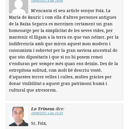
19/09/2011 a las 14:04
M’encanta el seu article senyor Foix. La
Maria de Rauric i com ella d’altres persones antigues
de la Baixa Segarra es mereixen certament un gran
homenatge per la simplicitat de les seves vides, per
mantenir el lligam a la terra en que van néixer, per la
indiferencia amb que miren aquest mon modern i
consumista i sobretot per la gran saviesa ancestral de
que són dipositaris i que si no hi posem remei
s’enduran per sempre més quan ens deixin. Des de la
estrepitosa solitud, com molt bé descriu vostè,
d’aquestes terres velles i cultes, moltes gràcies per
donar visibilitat a aquest gran patrimoni humà i
cultural que atresorem.
Lo Trinesa
dice:
19/09/2011 a las 13:33
Sr, Foix,