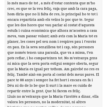
lo més maco de tot , a més d’estar contenta que m’ho
crec, es que se la veu feliç, vaja que amb la cara paga,
hom diria que no li falta de res, lo principal ho te tot i
encara repartiria amb els veïns lo poc que te. Segur
que les dos hores que vau parlar al costat d’aquesta
estufa i cuina econòmica que alhora m’acosten a casa
meva, vam passar volant; amb avis com la Maria tot es
planer, les coses pel seu nom i respires pau i t’envàs
en pau. En la seva senzillesa tot i cap, són persones
que només tenen una paraula, que va a missa, t’en
pots refiar, i ho comparteixen tot. No m’estranya gens
ni mica que la seva porta estigui sempre oberta, segur
que la Maria es igual per tothom. Am gairebé no res es
feliç. També això em porta al costat dels meus pares. El
pare te 88 anys i sempre ha fet hort i encara en fa i
Déu ni do de lo be que li surt i la mare es cuida de
repartir entre la gent. Que hi farem es feliç.
Lluís no m’estranya que la Maria t’invités a dinar, ella
valora les persones, no la modernitat, ni altres