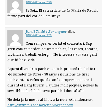
18/09/2011 a las 23:07
Sr.Foix: El seu artícle de La Maria de Rauric
forme part del cor de Catalunya…
Jordi Tudó i Berenguer
dice:
18/09/2011 a las 22:33
Com sempre, encertat el comentari. Sap
greu com es perden aquests pobles, les cases, records,
vivències, treball, esforç…. No interessa a massa gent
que hi hagi vida.
Aquest divendres parlava amb la propietària del Bar
«lo mirador de Forès» 38 anys i il·lusions de tirar
endavant. 16 veïns quedaran la propera setmana i
durant el llarg hivern. I ajudes molt poques, només la
seva il·lusió, el de la seva parella i dos caballs…
Ho deia ja fa mesos al bloc, a la nota «Abandonats».
http://www.miradesalvent.blogspot.com