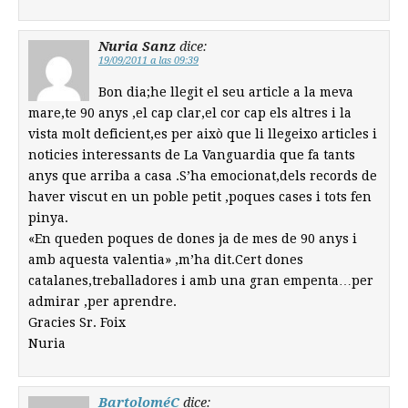
Nuria Sanz
dice:
19/09/2011 a las 09:39
Bon dia;he llegit el seu article a la meva
mare,te 90 anys ,el cap clar,el cor cap els altres i la
vista molt deficient,es per això que li llegeixo articles i
noticies interessants de La Vanguardia que fa tants
anys que arriba a casa .S’ha emocionat,dels records de
haver viscut en un poble petit ,poques cases i tots fen
pinya.
«En queden poques de dones ja de mes de 90 anys i
amb aquesta valentia» ,m’ha dit.Cert dones
catalanes,treballadores i amb una gran empenta…per
admirar ,per aprendre.
Gracies Sr. Foix
Nuria
BartoloméC
dice: