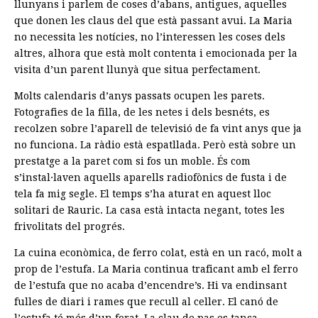
llunyans i parlem de coses d’abans, antigues, aquelles
que donen les claus del que està passant avui. La Maria
no necessita les notícies, no l’interessen les coses dels
altres, alhora que està molt contenta i emocionada per la
visita d’un parent llunyà que situa perfectament.
Molts calendaris d’anys passats ocupen les parets.
Fotografies de la filla, de les netes i dels besnéts, es
recolzen sobre l’aparell de televisió de fa vint anys que ja
no funciona. La ràdio està espatllada. Però està sobre un
prestatge a la paret com si fos un moble. És com
s’instal·laven aquells aparells radiofònics de fusta i de
tela fa mig segle. El temps s’ha aturat en aquest lloc
solitari de Rauric. La casa està intacta negant, totes les
frivolitats del progrés.
La cuina econòmica, de ferro colat, està en un racó, molt a
prop de l’estufa. La Maria continua traficant amb el ferro
de l’estufa que no acaba d’encendre’s. Hi va endinsant
fulles de diari i rames que recull al celler. El canó de