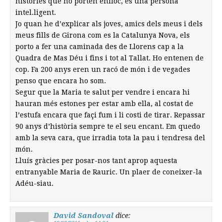
històries que no porten enlloc, és una persona
intel.ligent.
Jo quan he d’explicar als joves, amics dels meus i dels
meus fills de Girona com es la Catalunya Nova, els
porto a fer una caminada des de Llorens cap a la
Quadra de Mas Déu i fins i tot al Tallat. Ho entenen de
cop. Fa 200 anys eren un racó de món i de vegades
penso que encara ho som.
Segur que la Maria te salut per vendre i encara hi
hauran més estones per estar amb ella, al costat de
l’estufa encara que façi fum i li costi de tirar. Repassar
90 anys d’història sempre te el seu encant. Em quedo
amb la seva cara, que irradia tota la pau i tendresa del
món.
Lluís gràcies per posar-nos tant aprop aquesta
entranyable Maria de Rauric. Un plaer de coneixer-la
Adéu-siau.
David Sandoval
dice: