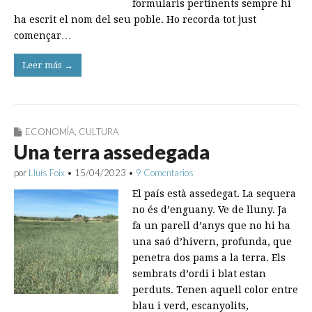
formularis pertinents sempre hi
ha escrit el nom del seu poble. Ho recorda tot just
començar…
Leer más →
ECONOMÍA
,
CULTURA
Una terra assedegada
por
Lluís Foix
•
15/04/2023
•
9 Comentarios
El país està assedegat. La sequera
no és d’enguany. Ve de lluny. Ja
fa un parell d’anys que no hi ha
una saó d’hivern, profunda, que
penetra dos pams a la terra. Els
sembrats d’ordi i blat estan
perduts. Tenen aquell color entre
blau i verd, escanyolits,