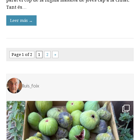
Tant és…
Leer más →
Page 1 of 2
1
2
»
lluis_foix