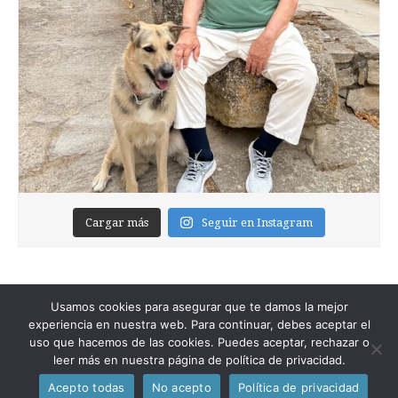
Cargar más
Seguir en Instagram
Usamos cookies para asegurar que te damos la mejor
experiencia en nuestra web. Para continuar, debes aceptar el
uso que hacemos de las cookies. Puedes aceptar, rechazar o
leer más en nuestra página de política de privacidad.
Copyright © 2026
Foixblog
. All Rights Reserved.
Acepto todas
No acepto
Política de privacidad
The Magazine Premium Theme by
bavotasan.com
.