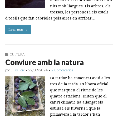
lentament. Els dies son curts i les
nits molt llargues. Els arbres, els
trossos, les persones i els estols
d’ocells que fan cabrioles pels aires en arribar…
Leer más →
CULTURA
Conviure amb la natura
por
Lluís Foix
•
22/09/2024
•
2 Comentarios
La tardor ha començat avui a les
tres de la tarda. És l’hora oficial
que marquen el ritme de les
quatre estacions. Diuen que el
canvi climàtic ha allargat els
estius i els hiverns i que la
primavera i la tardor s’han