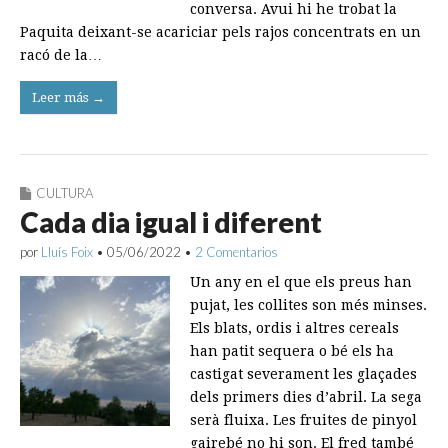
conversa. Avui hi he trobat la
Paquita deixant-se acariciar pels rajos concentrats en un
racó de la…
Leer más →
CULTURA
Cada dia igual i diferent
por
Lluís Foix
•
05/06/2022
•
2 Comentarios
Un any en el que els preus han
pujat, les collites son més minses.
Els blats, ordis i altres cereals
han patit sequera o bé els ha
castigat severament les glaçades
dels primers dies d’abril. La sega
serà fluixa. Les fruites de pinyol
gairebé no hi son. El fred també