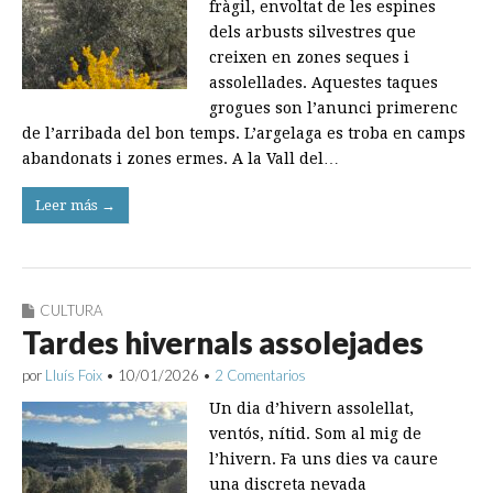
fràgil, envoltat de les espines
dels arbusts silvestres que
creixen en zones seques i
assolellades. Aquestes taques
grogues son l’anunci primerenc
de l’arribada del bon temps. L’argelaga es troba en camps
abandonats i zones ermes. A la Vall del…
Leer más →
CULTURA
Tardes hivernals assolejades
por
Lluís Foix
•
10/01/2026
•
2 Comentarios
Un dia d’hivern assolellat,
ventós, nítid. Som al mig de
l’hivern. Fa uns dies va caure
una discreta nevada