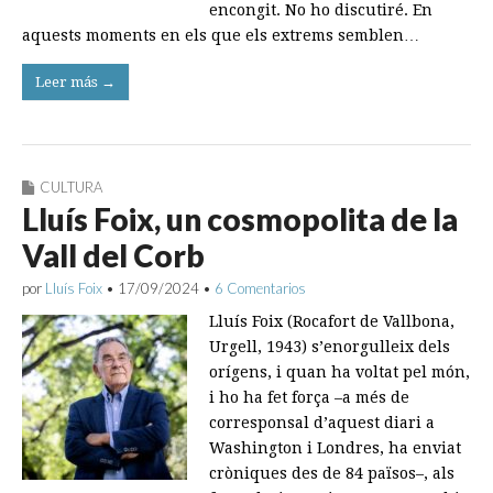
encongit. No ho discutiré. En
aquests moments en els que els extrems semblen…
Leer más →
CULTURA
Lluís Foix, un cosmopolita de la
Vall del Corb
por
Lluís Foix
•
17/09/2024
•
6 Comentarios
Lluís Foix (Rocafort de Vallbona,
Urgell, 1943) s’enorgulleix dels
orígens, i quan ha voltat pel món,
i ho ha fet força –a més de
corresponsal d’aquest diari a
Washington i Londres, ha enviat
cròniques des de 84 països–, als