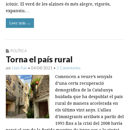
icònic. El verd de les alzines és més alegre, vigorós,
expansiu.…
Leer más →
POLÍTICA
Torna el país rural
por
Lluís Foix
•
04/08/2021
•
2 Comentarios
Comencen a veure’s senyals
d’una certa recuperació
demogràfica de la Catalunya
buidada que ha despoblat el país
rural de manera accelerada en
els últims vint anys. L’allau
d’immigrants arribats a partir del
1995 fins a la crisi del 2008 havia
parat el cop de la fugida massiva de joves cap a la ciutat.