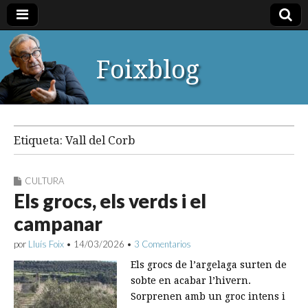
Foixblog
Etiqueta:
Vall del Corb
CULTURA
Els grocs, els verds i el
campanar
por
Lluís Foix
•
14/03/2026
•
3 Comentarios
Els grocs de l’argelaga surten de
sobte en acabar l’hivern.
Sorprenen amb un groc intens i