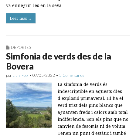
va ennegrir-les en la seva…
Leer más →
DEPORTES
Simfonia de verds des de la
Bovera
por
Lluís Foix
•
07/05/2022
•
3 Comentarios
La simfonia de verds és
indescriptible en aquests dies
d’explosió primaveral. Hi ha el
verd trist dels pins blancs que
aguanten freds i calors amb total
indiferència. Son els pins que no
canvien de fesomia ni de volum.
Tenen un punt d’estàtic i també