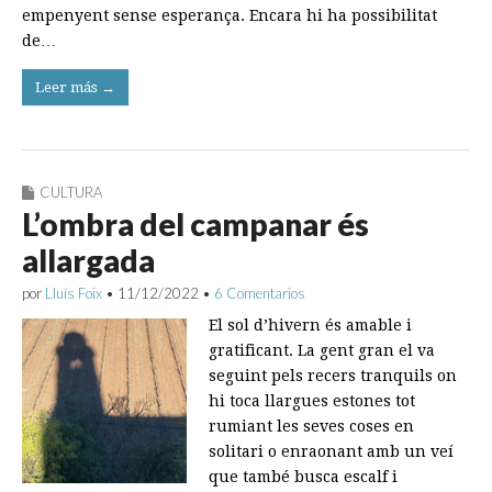
empenyent sense esperança. Encara hi ha possibilitat
de…
Leer más →
CULTURA
L’ombra del campanar és
allargada
por
Lluís Foix
•
11/12/2022
•
6 Comentarios
El sol d’hivern és amable i
gratificant. La gent gran el va
seguint pels recers tranquils on
hi toca llargues estones tot
rumiant les seves coses en
solitari o enraonant amb un veí
que també busca escalf i