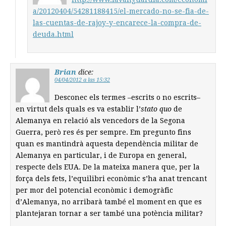
a/20120404/54281188415/el-mercado-no-se-fia-de-
las-cuentas-de-rajoy-y-encarece-la-compra-de-
deuda.html
Brian
dice:
04/04/2012 a las 15:32
Desconec els termes –escrits o no escrits–
en virtut dels quals es va establir l’
stato quo
de
Alemanya en relació als vencedors de la Segona
Guerra, però res és per sempre. Em pregunto fins
quan es mantindrà aquesta dependència militar de
Alemanya en particular, i de Europa en general,
respecte dels EUA. De la mateixa manera que, per la
força dels fets, l’equilibri econòmic s’ha anat trencant
per mor del potencial econòmic i demogràfic
d’Alemanya, no arribarà també el moment en que es
plantejaran tornar a ser també una potència militar?