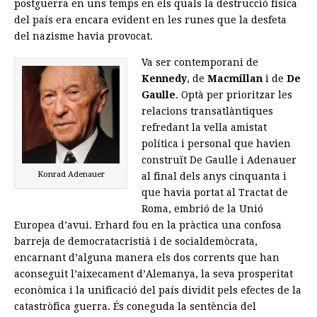
postguerra en uns temps en els quals la destrucció física
del país era encara evident en les runes que la desfeta
del nazisme havia provocat.
Va ser contemporani de
Kennedy
, de
Macmillan
i de
De
Gaulle
. Optà per prioritzar les
relacions transatlàntiques
refredant la vella amistat
política i personal que havien
construït De Gaulle i Adenauer
Konrad Adenauer
al final dels anys cinquanta i
que havia portat al Tractat de
Roma, embrió de la Unió
Europea d’avui. Erhard fou en la pràctica una confosa
barreja de democratacristià i de socialdemòcrata,
encarnant d’alguna manera els dos corrents que han
aconseguit l’aixecament d’Alemanya, la seva prosperitat
econòmica i la unificació del país dividit pels efectes de la
catastròfica guerra. És coneguda la sentència del