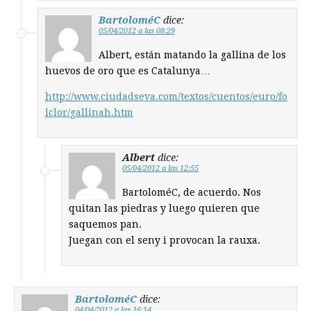
BartoloméC
dice:
05/04/2012 a las 08:29
Albert, están matando la gallina de los
huevos de oro que es Catalunya…
http://www.ciudadseva.com/textos/cuentos/euro/fo
lclor/gallinah.htm
Albert
dice:
05/04/2012 a las 12:55
BartoloméC, de acuerdo. Nos
quitan las piedras y luego quieren que
saquemos pan.
Juegan con el seny i provocan la rauxa.
BartoloméC
dice:
04/04/2012 a las 16:14