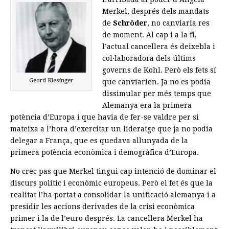
Merkel, després dels mandats
de
Schröder
, no canviaria res
de moment. Al cap i a la fi,
l’actual cancellera és deixebla i
col·laboradora dels últims
governs de Kohl. Però els fets sí
Geord Kiesinger
que canviarien. Ja no es podia
dissimular per més temps que
Alemanya era la primera
potència d’Europa i que havia de fer-se valdre per si
mateixa a l’hora d’exercitar un lideratge que ja no podia
delegar a França, que es quedava allunyada de la
primera potència econòmica i demogràfica d’Europa.
No crec pas que Merkel tingui cap intenció de dominar el
discurs polític i econòmic europeus. Però el fet és que la
realitat l’ha portat a consolidar la unificació alemanya i a
presidir les accions derivades de la crisi econòmica
primer i la de l’euro després. La cancellera Merkel ha