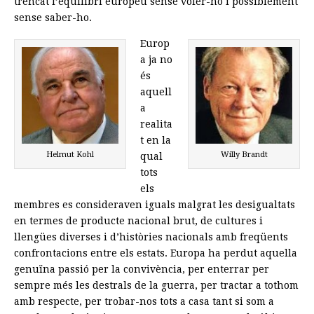
trencat l’equilibri europeu sense voler-ho i possiblement
sense saber-ho.
Europ
a ja no
és
aquell
a
realita
t en la
Helmut Kohl
Willy Brandt
qual
tots
els
membres es consideraven iguals malgrat les desigualtats
en termes de producte nacional brut, de cultures i
llengües diverses i d’històries nacionals amb freqüents
confrontacions entre els estats. Europa ha perdut aquella
genuïna passió per la convivència, per enterrar per
sempre més les destrals de la guerra, per tractar a tothom
amb respecte, per trobar-nos tots a casa tant si som a