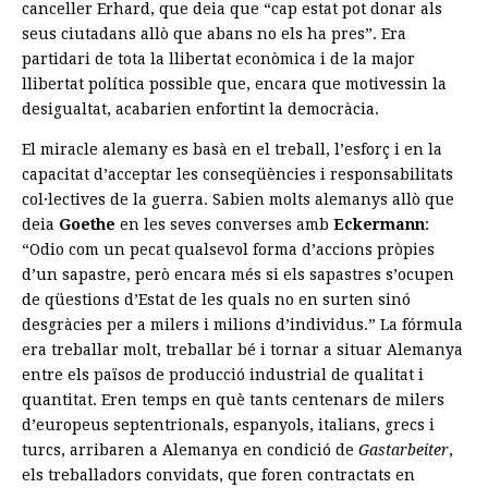
canceller Erhard, que deia que “cap estat pot donar als
seus ciutadans allò que abans no els ha pres”. Era
partidari de tota la llibertat econòmica i de la major
llibertat política possible que, encara que motivessin la
desigualtat, acabarien enfortint la democràcia.
El miracle alemany es basà en el treball, l’esforç i en la
capacitat d’acceptar les conseqüències i responsabilitats
col·lectives de la guerra. Sabien molts alemanys allò que
deia
Goethe
en les seves converses amb
Eckermann
:
“Odio com un pecat qualsevol forma d’accions pròpies
d’un sapastre, però encara més si els sapastres s’ocupen
de qüestions d’Estat de les quals no en surten sinó
desgràcies per a milers i milions d’individus.” La fórmula
era treballar molt, treballar bé i tornar a situar Alemanya
entre els països de producció industrial de qualitat i
quantitat. Eren temps en què tants centenars de milers
d’europeus septentrionals, espanyols, italians, grecs i
turcs, arribaren a Alemanya en condició de
Gastarbeiter
,
els treballadors convidats, que foren contractats en