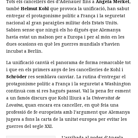
Tots els cancellers des d’Adenauer fins a
Angela Merkel
,
també
Helmut Kohl
que provoca la unificació, han sabut
entregar el protagonisme polític a França i la seguretat
nacional al gran paraigües militar dels Estats Units.
Sabien sense que ningú els ho digués que Alemanya
havia estat un malson per a Europa i per al món en les
dues ocasions en què les guerres mundials s’havien
incubat a Berlín.
La unificació canvià el panorama de forma remarcable tot
i que en els primers anys de les cancelleries de Kohl i
Schröder
res semblava canviar. La rutina d’entregar el
protagonisme polític a França i la seguretat a Washington
continuà com si res hagués passat. Val la pena fer esment
a un famós discurs que Kohl lliurà a la
Universitat de
Lovaina
, quan encara era canceller, en què feia una
professió de fe europeista amb l’argument que Alemanya
jugava a fons la carta de la unitat europea per evitar les
guerres del segle XXI.
L’arribada al poder d’Angela