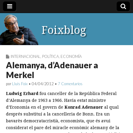
Foixblog
INTERNACIONAL
,
POLÍTICA
,
ECONOMÍA
Alemanya, d’Adenauer a
Merkel
por
Lluís Foix
•
04/04/2012
•
7 Comentarios
Ludwig Erhard
fou canceller de la República Federal
d’Alemanya de 1963 a 1966. Havia estat ministre
d’Economia en el govern de
Konrad Adenauer
al qual
després substituí a la cancelleria de Bonn. Era un
bavarès democratacristià, economista, que és avui
considerat el pare del miracle econòmic alemany de la