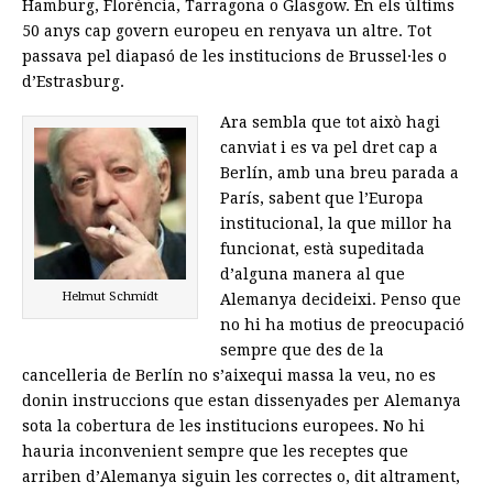
Hamburg, Florència, Tarragona o Glasgow. En els últims
50 anys cap govern europeu en renyava un altre. Tot
passava pel diapasó de les institucions de Brussel·les o
d’Estrasburg.
Ara sembla que tot això hagi
canviat i es va pel dret cap a
Berlín, amb una breu parada a
París, sabent que l’Europa
institucional, la que millor ha
funcionat, està supeditada
d’alguna manera al que
Helmut Schmidt
Alemanya decideixi. Penso que
no hi ha motius de preocupació
sempre que des de la
cancelleria de Berlín no s’aixequi massa la veu, no es
donin instruccions que estan dissenyades per Alemanya
sota la cobertura de les institucions europees. No hi
hauria inconvenient sempre que les receptes que
arriben d’Alemanya siguin les correctes o, dit altrament,