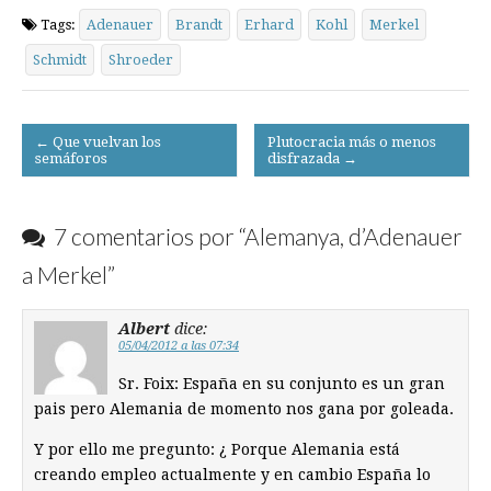
Tags:
Adenauer
Brandt
Erhard
Kohl
Merkel
Schmidt
Shroeder
Post
← Que vuelvan los
Plutocracia más o menos
semáforos
disfrazada →
navigation
7 comentarios por “
Alemanya, d’Adenauer
a Merkel
”
Albert
dice:
05/04/2012 a las 07:34
Sr. Foix: España en su conjunto es un gran
pais pero Alemania de momento nos gana por goleada.
Y por ello me pregunto: ¿ Porque Alemania está
creando empleo actualmente y en cambio España lo