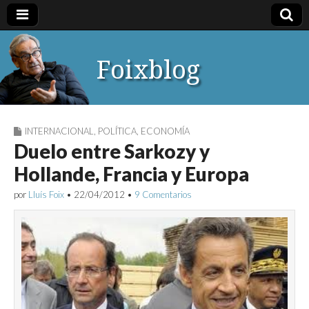
Foixblog
INTERNACIONAL
,
POLÍTICA
,
ECONOMÍA
Duelo entre Sarkozy y
Hollande, Francia y Europa
por
Lluís Foix
•
22/04/2012
•
9 Comentarios