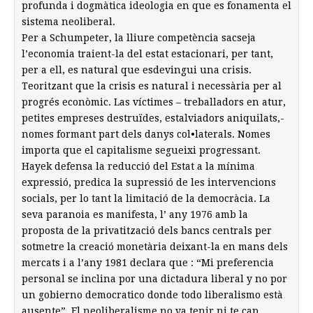
profunda i dogmàtica ideologia en que es fonamenta el
sistema neoliberal.
Per a Schumpeter, la lliure competència sacseja
l’economia traient-la del estat estacionari, per tant,
per a ell, es natural que esdevingui una crisis.
Teoritzant que la crisis es natural i necessària per al
progrés econòmic. Las víctimes – treballadors en atur,
petites empreses destruïdes, estalviadors aniquilats,-
nomes formant part dels danys col•laterals. Nomes
importa que el capitalisme segueixi progressant.
Hayek defensa la reducció del Estat a la mínima
expressió, predica la supressió de les intervencions
socials, per lo tant la limitació de la democràcia. La
seva paranoia es manifesta, l’ any 1976 amb la
proposta de la privatització dels bancs centrals per
sotmetre la creació monetària deixant-la en mans dels
mercats i a l’any 1981 declara que : “Mi preferencia
personal se inclina por una dictadura liberal y no por
un gobierno democratico donde todo liberalismo està
ausente”. El neoliberalisme no va tenir ni te cap