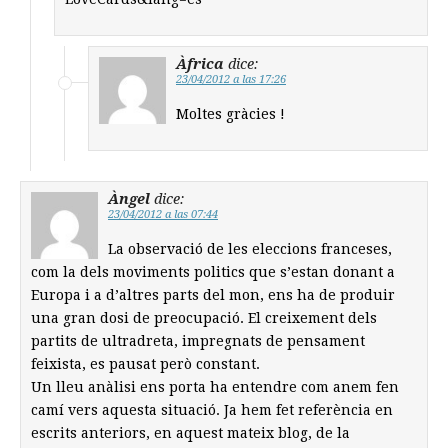
Àfrica
dice:
23/04/2012 a las 17:26
Moltes gràcies !
Àngel
dice:
23/04/2012 a las 07:44
La observació de les eleccions franceses,
com la dels moviments politics que s’estan donant a
Europa i a d’altres parts del mon, ens ha de produir
una gran dosi de preocupació. El creixement dels
partits de ultradreta, impregnats de pensament
feixista, es pausat però constant.
Un lleu anàlisi ens porta ha entendre com anem fen
camí vers aquesta situació. Ja hem fet referència en
escrits anteriors, en aquest mateix blog, de la