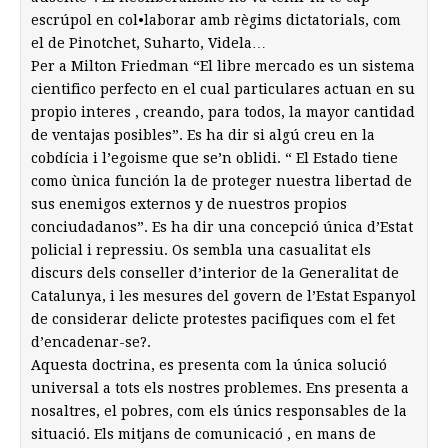
escrúpol en col•laborar amb règims dictatorials, com
el de Pinotchet, Suharto, Videla…
Per a Milton Friedman “El libre mercado es un sistema
cientifico perfecto en el cual particulares actuan en su
propio interes , creando, para todos, la mayor cantidad
de ventajas posibles”. Es ha dir si algú creu en la
cobdícia i l’egoisme que se’n oblidi. “ El Estado tiene
como ùnica función la de proteger nuestra libertad de
sus enemigos externos y de nuestros propios
conciudadanos”. Es ha dir una concepció única d’Estat
policial i repressiu. Os sembla una casualitat els
discurs dels conseller d’interior de la Generalitat de
Catalunya, i les mesures del govern de l’Estat Espanyol
de considerar delicte protestes pacifiques com el fet
d’encadenar-se?.
Aquesta doctrina, es presenta com la única solució
universal a tots els nostres problemes. Ens presenta a
nosaltres, el pobres, com els únics responsables de la
situació. Els mitjans de comunicació , en mans de