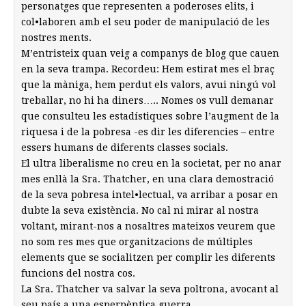
personatges que representen a poderoses elits, i
col•laboren amb el seu poder de manipulació de les
nostres ments.
M’entristeix quan veig a companys de blog que cauen
en la seva trampa. Recordeu: Hem estirat mes el braç
que la màniga, hem perdut els valors, avui ningú vol
treballar, no hi ha diners….. Nomes os vull demanar
que consulteu les estadístiques sobre l’augment de la
riquesa i de la pobresa -es dir les diferencies – entre
essers humans de diferents classes socials.
El ultra liberalisme no creu en la societat, per no anar
mes enllà la Sra. Thatcher, en una clara demostració
de la seva pobresa intel•lectual, va arribar a posar en
dubte la seva existència. No cal ni mirar al nostra
voltant, mirant-nos a nosaltres mateixos veurem que
no som res mes que organitzacions de múltiples
elements que se socialitzen per complir les diferents
funcions del nostra cos.
La Sra. Thatcher va salvar la seva poltrona, avocant al
seu país a una esperpèntica guerra .