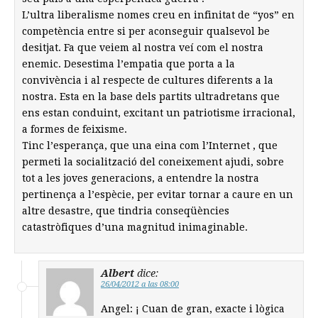
L’ultra liberalisme nomes creu en infinitat de “yos” en
competència entre si per aconseguir qualsevol be
desitjat. Fa que veiem al nostra veí com el nostra
enemic. Desestima l’empatia que porta a la
convivència i al respecte de cultures diferents a la
nostra. Esta en la base dels partits ultradretans que
ens estan conduint, excitant un patriotisme irracional,
a formes de feixisme.
Tinc l’esperança, que una eina com l’Internet , que
permeti la socialització del coneixement ajudi, sobre
tot a les joves generacions, a entendre la nostra
pertinença a l’espècie, per evitar tornar a caure en un
altre desastre, que tindria conseqüències
catastròfiques d’una magnitud inimaginable.
Albert
dice:
26/04/2012 a las 08:00
Angel: ¡ Cuan de gran, exacte i lògica