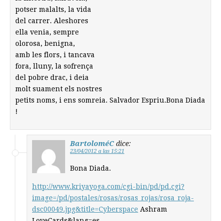
potser malalts, la vida
del carrer. Aleshores
ella venia, sempre
olorosa, benigna,
amb les flors, i tancava
fora, lluny, la sofrença
del pobre drac, i deia
molt suament els nostres
petits noms, i ens somreia. Salvador Espriu.Bona Diada
!
BartoloméC
dice:
23/04/2012 a las 15:21
Bona Diada.
http://www.kriyayoga.com/cgi-bin/pd/pd.cgi?
image=/pd/postales/rosas/rosas_rojas/rosa_roja-
dsc00049.jpg&title=Cyberspace
Ashram
LoveCards&lang=es