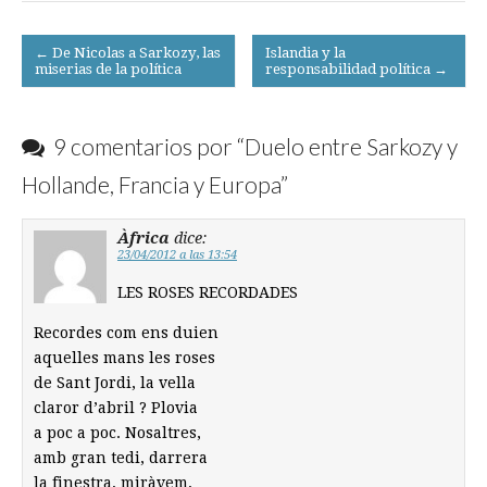
Post
← De Nicolas a Sarkozy, las
Islandia y la
miserias de la política
responsabilidad política →
navigation
9 comentarios por “
Duelo entre Sarkozy y
Hollande, Francia y Europa
”
Àfrica
dice:
23/04/2012 a las 13:54
LES ROSES RECORDADES
Recordes com ens duien
aquelles mans les roses
de Sant Jordi, la vella
claror d’abril ? Plovia
a poc a poc. Nosaltres,
amb gran tedi, darrera
la finestra, miràvem,