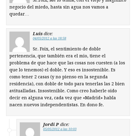
Sr.Foix; Me lo temía, con el viejo y magnífico
negocio del miedo, hasta sin agua nos vamos a
quedar…
Luis
dice:
04/05/2012 a las 18:58
Sr. Foix, el sentimiento de doble
pertenencia, que también era el mio, tiene el
problema de que hace que las cosas nos cuesten (a los
que lo tenemos) el doble. Y eso es insostenible. Es
como tener 2 casas (y no pienso en la segunda
residencia), con doble de todo para tenerlas las 2 bien
avitualladas. Insostenible. Como creo haberle oido
decir en alguna vez, cada vez que «Madrid» habla
nacen nuevos independentistas. En dono fe.
Jordi P
dice:
05/05/2012 a las 10:03