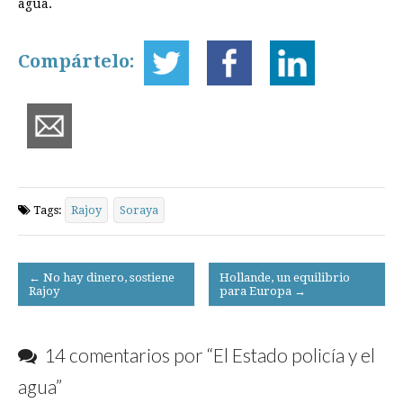
agua.
Compártelo:
Tags:
Rajoy
Soraya
Post
← No hay dinero, sostiene
Hollande, un equilibrio
Rajoy
para Europa →
navigation
14 comentarios por “
El Estado policía y el
agua
”