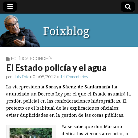
Foixblog
POLÍTICA
,
ECONOMÍA
El Estado policía y el agua
por
Lluís Foix
•
04/05/2012
•
14 Comentarios
La vicepresidenta
Soraya Sáenz de Santamaría
ha
anunciado un Decreto Ley por el que el Estado asumirá la
gestión policial en las confederaciones hidrográficas. El
pretexto es el habitual de las explicaciones oficiales:
evitar duplicidades en la gestión de las cosas públicas.
Ya se sabe que don Mariano
dedica los viernes a recortar, a