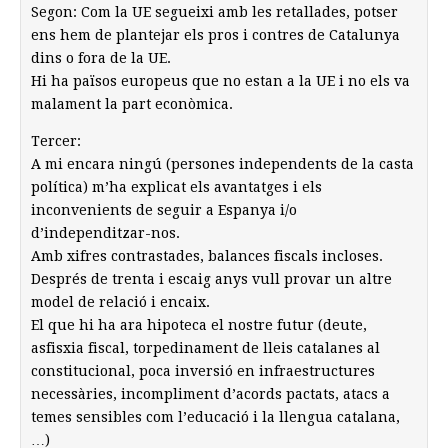
Segon: Com la UE segueixi amb les retallades, potser
ens hem de plantejar els pros i contres de Catalunya
dins o fora de la UE.
Hi ha països europeus que no estan a la UE i no els va
malament la part econòmica.
Tercer:
A mi encara ningú (persones independents de la casta
política) m’ha explicat els avantatges i els
inconvenients de seguir a Espanya i/o
d’independitzar-nos.
Amb xifres contrastades, balances fiscals incloses.
Després de trenta i escaig anys vull provar un altre
model de relació i encaix.
El que hi ha ara hipoteca el nostre futur (deute,
asfisxia fiscal, torpedinament de lleis catalanes al
constitucional, poca inversió en infraestructures
necessàries, incompliment d’acords pactats, atacs a
temes sensibles com l’educació i la llengua catalana,
…)