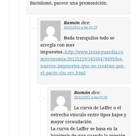
Bartolomé, parece una premonición.
Ramón
dice:
20/12/2012 a las 01:29
Nada tranquilos todo se
arregla con mas
impuestos..
http://www.lavanguardia.co
m/economia/20121219/54356478499/los-
nuevos-impuestos-que-se-crearan-por-
el-pacto-ciu-erc.html
Ramón
dice:
20/12/2012 a las 01:31
La curva de Laffer o el
estrecho vínculo entre tipos bajos y
mayor recaudación
La curva de Laffer se basa en la
hipótesis de que cuando la presión