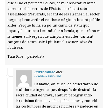
que si no et pot matar el cos, et vol ensorrar l’ànima;
aprendre dels errors de l’Estatut surfejant sobre
assemblees d’esverats, el cant de les sirenes i el sector
negocis; i convertir el realisme màgic en instint polític
killer. Perquè hi ha en joc un canvi de statu quo
espanyol, europeu i mundial tan bèstia, que això no es
fa només amb esperit de minyons escoltes, cantant
cançons de Xesco Boix i piulant el Twitter. Això és
l’odissea.
Tian Riba – periodista
Bartoloméc
dice:
19/12/2012 a las 17:52
Háblame, oh Musa, de aquél varón de
multiforme ingenio que, después de destruir la
sacra ciudad de Troya, anduvo peregrinando
larguísimo tiempo, vio las poblaciones y conoció
las costumbres de muchos hombres y padeció en