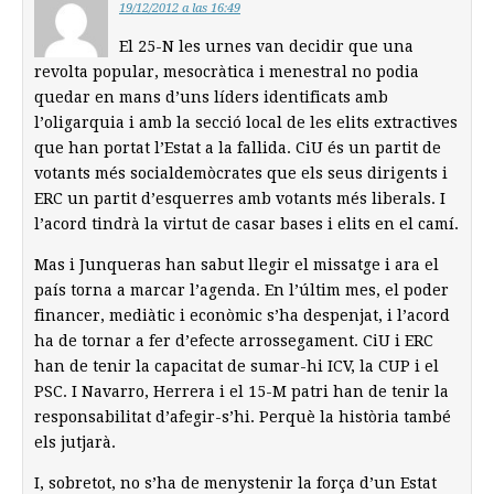
19/12/2012 a las 16:49
El 25-N les urnes van decidir que una
revolta popular, mesocràtica i menestral no podia
quedar en mans d’uns líders identificats amb
l’oligarquia i amb la secció local de les elits extractives
que han portat l’Estat a la fallida. CiU és un partit de
votants més socialdemòcrates que els seus dirigents i
ERC un partit d’esquerres amb votants més liberals. I
l’acord tindrà la virtut de casar bases i elits en el camí.
Mas i Junqueras han sabut llegir el missatge i ara el
país torna a marcar l’agenda. En l’últim mes, el poder
financer, mediàtic i econòmic s’ha despenjat, i l’acord
ha de tornar a fer d’efecte arrossegament. CiU i ERC
han de tenir la capacitat de sumar-hi ICV, la CUP i el
PSC. I Navarro, Herrera i el 15-M patri han de tenir la
responsabilitat d’afegir-s’hi. Perquè la història també
els jutjarà.
I, sobretot, no s’ha de menystenir la força d’un Estat