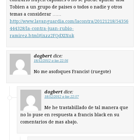
Tobien a un grupo de paises o todos o nadie y otros
temas a considerar ……
http://www.lavanguardia.com/lacontra/20121218/54356
444328/la-contra-juan-rubio-
ramirez.html#ixzz2FQdXIXuk
dogbert
dice:
18/12/2012 a las 22:56
No me asofoques Francis! (ruegote)
dogbert
dice:
18/12/2012 a las 22:57
Me he trastabillado de tal manera que
no lo puse en respuesta a francis black en su
comentarios de mas abajo.