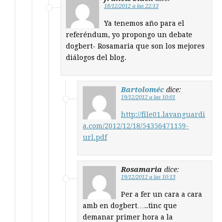
18/12/2012 a las 22:13
Ya tenemos año para el
referéndum, yo propongo un debate
dogbert- Rosamaria que son los mejores
diálogos del blog.
Bartoloméc
dice:
19/12/2012 a las 10:01
http://file01.lavanguardi
a.com/2012/12/18/54356471159-
url.pdf
Rosamaria
dice:
19/12/2012 a las 10:13
Per a fer un cara a cara
amb en dogbert…..tinc que
demanar primer hora a la