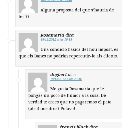
18/12/2012 a las 18:48
Alguna proposta del que s’hauria de
fer ??
Rosamaria
dice:
18/12/2012 a las 19:18
Una condició bàsica del nou impost, és
que els Bancs no podràn repercutir-lo als clients.
dogbert
dice:
18/12/2012 a las 20:46
Me gusta Rosamaria que le
pongas un poco de humor a la cosa. De
verdad te crees que no pagaremos el pato
(otro) nosotros? Pofavo!
francis black
dice: