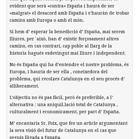
evident que serà «contra» España i haurà de ser
«malgrat» el desacord amb España i s’hauràn de trobar
camins amb Europa o amb el món.
Si hem d’ esperar la benedicció d’ España, mai serem
lliures, per`això, han d’ existir forçosament altres
camins, en cas contrari, cap poble al llarg de la
historia hagués esdevingut mai lliure i independent.
No és España qui ha d’entendre el nostre problema, és
Europa, i hauria de ser ella , coneixedora del
problema, qui recolzes Catalunya en el seu procés d’
alliberament.
L’objectiu no és pas fàcil, però és preferible, a l’
alternativa : una aniquil.lació total de Catalunya ,
culturalment i economicament, per part d’ España.
M’ encantaria Sr. Foix, que fes un article argumentant
la seva visió del futur de Catalunya en el cas que
seguís lligada a España.