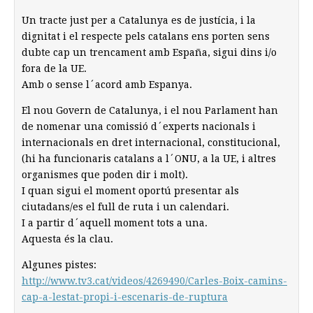
Un tracte just per a Catalunya es de justícia, i la
dignitat i el respecte pels catalans ens porten sens
dubte cap un trencament amb España, sigui dins i/o
fora de la UE.
Amb o sense l´acord amb Espanya.
El nou Govern de Catalunya, i el nou Parlament han
de nomenar una comissió d´experts nacionals i
internacionals en dret internacional, constitucional,
(hi ha funcionaris catalans a l´ONU, a la UE, i altres
organismes que poden dir i molt).
I quan sigui el moment oportú presentar als
ciutadans/es el full de ruta i un calendari.
I a partir d´aquell moment tots a una.
Aquesta és la clau.
Algunes pistes:
http://www.tv3.cat/videos/4269490/Carles-Boix-camins-
cap-a-lestat-propi-i-escenaris-de-ruptura