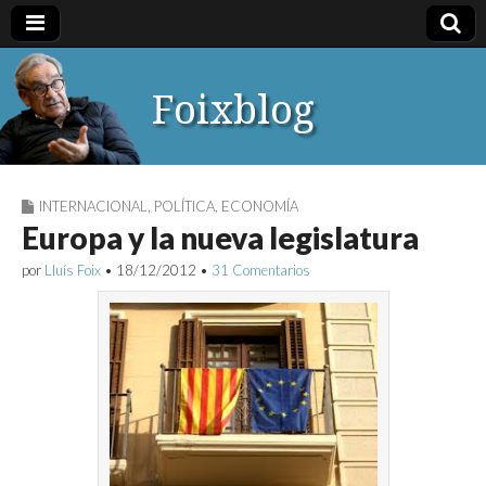
Foixblog
INTERNACIONAL
,
POLÍTICA
,
ECONOMÍA
Europa y la nueva legislatura
por
Lluís Foix
•
18/12/2012
•
31 Comentarios