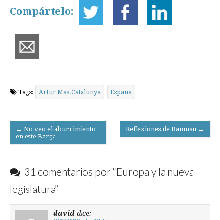
Compártelo:
Tags:
Artur Mas.Catalunya
España
Post
← No veo el aburrimiento
Reflexiones de Bauman →
en este Barça
navigation
31 comentarios por “
Europa y la nueva
legislatura
”
david
dice: