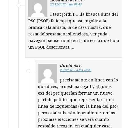
23/12/2012 a las 09:45
I tant Jordi !!….la branca dura del
PSC (PSOE) fa temps que va engolir a la
branca catalanista, la de casa nostra, que
resta dolorosament silenciosa, vençuda,
navegant sense rumb en la direcció que bufa
un PSOE desorientat….
david
dice:
23/12/2012 a las 23:45
precisamente en línea con lo
que dices, ernest maragall y algunos
exs del psc querían formar un nuevo
partido político que representara una
linea de izquierdas (en la linea del psc)
pero catalanista/independiente. en las
próximas elecciones se verá cuánto
respaldo recogen. en cualquier caso,