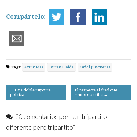
Compártelo:
Tags:
Artur Mas
Duran Lleida
Oriol Junqueras
Post
← Una doble ruptura
El respecte al fred que
política
sempre arriba →
navigation
20 comentarios por “
Un tripartito
diferente pero tripartito
”