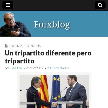
Foixblog
POLÍTICA
,
ECONOMÍA
Un tripartito diferente pero
tripartito
por
Lluís Foix
•
21/12/2012
•
20 Comentarios