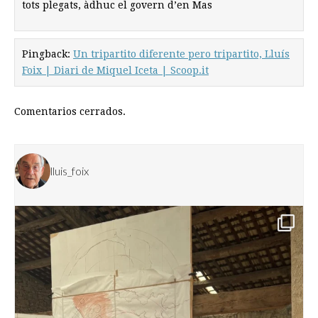
tots plegats, àdhuc el govern d’en Mas
Pingback:
Un tripartito diferente pero tripartito, Lluís
Foix | Diari de Miquel Iceta | Scoop.it
Comentarios cerrados.
lluis_foix