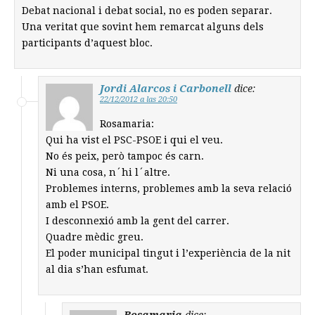
Debat nacional i debat social, no es poden separar.
Una veritat que sovint hem remarcat alguns dels
participants d’aquest bloc.
Jordi Alarcos i Carbonell
dice:
22/12/2012 a las 20:50
Rosamaria:
Qui ha vist el PSC-PSOE i qui el veu.
No és peix, però tampoc és carn.
Ni una cosa, n´hi l´altre.
Problemes interns, problemes amb la seva relació
amb el PSOE.
I desconnexió amb la gent del carrer.
Quadre mèdic greu.
El poder municipal tingut i l’experiència de la nit
al dia s’han esfumat.
Rosamaria
dice: