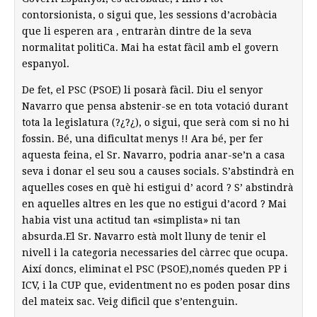
contorsionista, o sigui que, les sessions d’acrobàcia
que li esperen ara , entraràn dintre de la seva
normalitat politiCa. Mai ha estat fàcil amb el govern
espanyol.
De fet, el PSC (PSOE) li posarà fàcil. Diu el senyor
Navarro que pensa abstenir-se en tota votació durant
tota la legislatura (?¿?¿), o sigui, que serà com si no hi
fossin. Bé, una dificultat menys !! Ara bé, per fer
aquesta feina, el Sr. Navarro, podria anar-se’n a casa
seva i donar el seu sou a causes socials. S’abstindrà en
aquelles coses en què hi estigui d’ acord ? S’ abstindrà
en aquelles altres en les que no estigui d’acord ? Mai
habia vist una actitud tan «simplista» ni tan
absurda.El Sr. Navarro està molt lluny de tenir el
nivell i la categoria necessaries del càrrec que ocupa.
Així doncs, eliminat el PSC (PSOE),només queden PP i
ICV, i la CUP que, evidentment no es poden posar dins
del mateix sac. Veig dificil que s’entenguin.