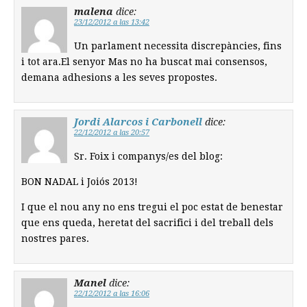
malena
dice:
23/12/2012 a las 13:42
Un parlament necessita discrepàncies, fins
i tot ara.El senyor Mas no ha buscat mai consensos,
demana adhesions a les seves propostes.
Jordi Alarcos i Carbonell
dice:
22/12/2012 a las 20:57
Sr. Foix i companys/es del blog:
BON NADAL i Joiós 2013!
I que el nou any no ens tregui el poc estat de benestar
que ens queda, heretat del sacrifici i del treball dels
nostres pares.
Manel
dice:
22/12/2012 a las 16:06