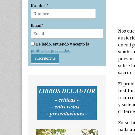
Nombre*
Email*
Nos cu
austeri
He leído, entiendo y acepto la
enemigo
política de privacidad
sembrar
puesto s
sobre lo
sacrific
El probl
instituc
recurre
y siste
criterio
En su b
_______________
nada abo