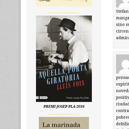
Stefan
__________________
manga 
sino s
circen
admir
pensad
espíri
noveda
positi
ciudad
PREMI JOSEP PLA 2016
contra
__________________
pobres
debili