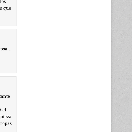
los
os que
 cosa…
tante
 el
 pieza
tropas