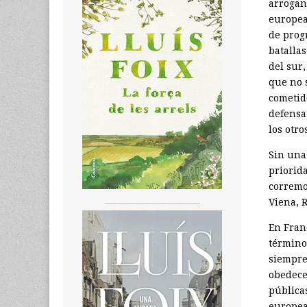
arrogan
europeas
de prog
batallas
del sur,
que no 
cometid
defensa 
los otro
Sin una
priorida
corremo
_______________________
Viena, 
En Fran
término
siempre,
obedece
pública
europea