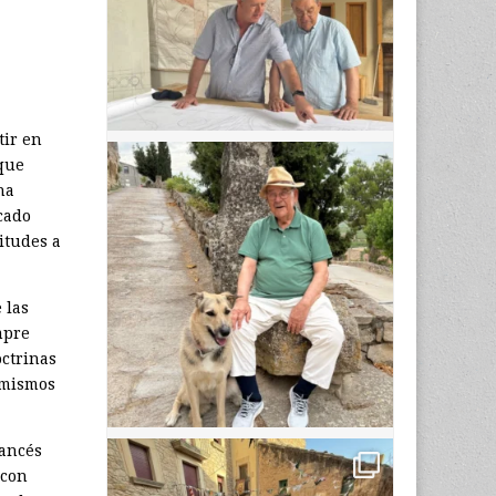
tir en
 que
ha
cado
itudes a
 las
empre
ctrinas
s mismos
rancés
 con