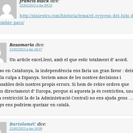
francis black
dice:
22/05/2013 a las 09:53
http://siniestro.com/historia/tema/el-regreso-del-hijo-
ombie-paco/
Rosamaria
dice:
21/05/2013 a las 18:57
Un article excel.lent, amb el que estic totalment d’ acord.
so en Catalunya, la independència ens faria un gran favor : dei
la culpa a Espanya. Seriem amos de les nostres decisions i
sables dels nostres propis errors. Si hem de rebre ordres que
n directament d’ Europa, perque si aquesta ja és restrictiva, un
 restricció( la de la Administració Central) no ens ajuda gens….
s ens podriem queixar en català.
BartoloméC
dice:
21/05/2013 a las 16:09