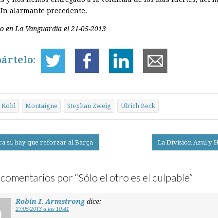
 Un alarmante precedente.
o en La Vanguardia el 21-05-2013
ártelo:
Kohl
Montaigne
Stephan Zweig
Ulrich Beck
a sí, hay que reforzar al Barça
La División Azul y 
on
comentarios por “
Sólo el otro es el culpable
”
Robin I. Armstrong
dice:
27/05/2013 a las 10:41