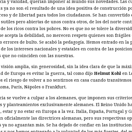
cia y vanidad, querían imponer al mundo sus novedades. Las 
 ya no son el resultado de una idea positiva de construcción pol
reso y de libertad para todos los ciudadanos. Se han convertido
 sutiles pero abiertas de unos contra otros, de los del norte cont
 de los ricos contra los pobres. No es que no se tolere la diversi
se acepta la debilidad, no merecen respeto quienes son frágiles
o errores de bulto. Se acabó la pedagogía. Hemos entrado en la 
de los intereses nacionales y estatales en contra de las posicio
s que no coinciden con las nuestras.
 visión amplia, sin generosidad, sin la idea clara de que la máx
d de Europa es evitar la guerra, tal como dijo
Helmut Kohl
en L
s el riesgo de volver a no sentirnos en casa cuando transitemos
Roma, París, Nápoles o Frankfurt.
cia se vuelve a culpar a los alemanes, que imponen sus criterio
s y planteamientos exclusivamente alemanes. El Reino Unido ha
 estar y no estar en Europa a la vez. Italia, España, Portugal y G
n oficialmente las directrices alemanas, pero sus respectivas o
s ya no aguantan más. Se ha dejado de confiar en las institucion
s y nos hemos entregado a la voluntad de los más fuertes, del 