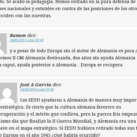
to. Se acabó la pedagogía. Hemos entrado en la pura defensa de 
ses nacionales y estatales en contra de las posiciones de los otr
nciden con las nuestras.
Ramon
dice:
24/05/2013 a las 00:18
y a pesar de todo Europa sin el motor de Alemania es poca
demos II GM Alemania destrozada, dos años sin ayuda Alemania
a caput, ayuda posterior a Alemania…Europa se recupera
José A García
dice:
24/05/2013 a las 07:45
Los EEUU ayudaron a Alemania de manera muy impor
 estratégica. Es cierto que la cultura alemana favorece su
ecuperación y el mérito que conlleva, pero la guerra fría empezó
ismo día que finalizó la II Guerra Mundial, y Alemania era una
lave en el mapa estratégico. Si EEUU hubiera retirado todas sus 
e Europa en el año 1945 ¿Qué habría ocurrido?