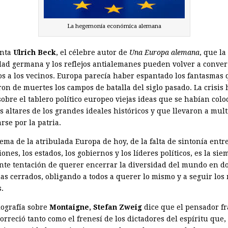
La hegemonía económica alemana
enta
Ulrich Beck
, el célebre autor de
Una Europa alemana
, que la
dad germana y los reflejos antialemanes pueden volver a conver
s a los vecinos. Europa parecía haber espantado los fantasmas
on de muertes los campos de batalla del siglo pasado. La crisis 
obre el tablero político europeo viejas ideas que se habían colo
s altares de los grandes ideales históricos y que llevaron a mult
arse por la patria.
ema de la atribulada Europa de hoy, de la falta de sintonía entre
iones, los estados, los gobiernos y los líderes políticos, es la si
nte tentación de querer encerrar la diversidad del mundo en do
mas cerrados, obligando a todos a querer lo mismo y a seguir lo
s.
iografía sobre
Montaigne,
Stefan Zweig
dice que el pensador f
rreció tanto como el frenesí de los dictadores del espíritu que,