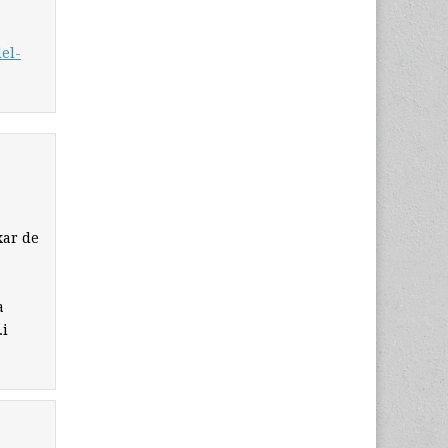
del-
xar de
a
.i