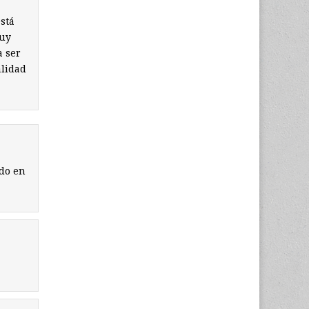
stá
muy
a ser
alidad
ndo en