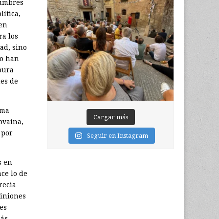
cumbres
ítica,
 en
ra los
dad, sino
 o han
pura
nes de
ima
Cargar más
ovaina,
 por
Seguir en Instagram
s en
ce lo de
recia
piniones
es
más