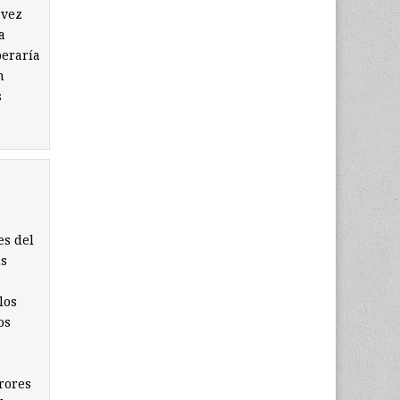
 vez
a
peraría
n
s
es del
us
los
os
rores