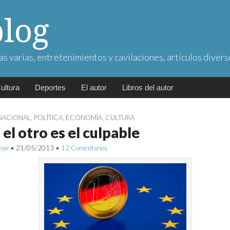
blog
as varias, entretenimientos y cavilaciones, artículos divers
ultura
Deportes
El autor
Libros del autor
NACIONAL
,
POLÍTICA
,
ECONOMÍA
,
CULTURA
 el otro es el culpable
Foix
•
21/05/2013
•
12 Comentarios