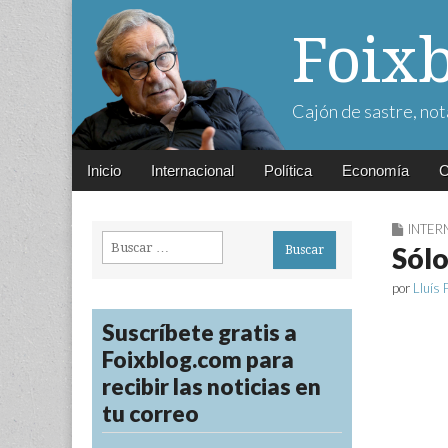
Foix
Cajón de sastre, not
Main
Skip
Inicio
Internacional
Política
Economía
C
menu
to
content
INTER
Buscar:
Sólo
por
Lluís 
Suscríbete gratis a
Foixblog.com para
recibir las noticias en
tu correo