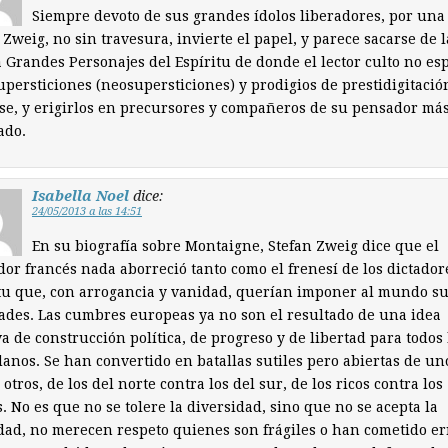
Siempre devoto de sus grandes ídolos liberadores, por una
 Zweig, no sin travesura, invierte el papel, y parece sacarse de l
Grandes Personajes del Espíritu de donde el lector culto no es
upersticiones (neosupersticiones) y prodigios de prestidigitació
se, y erigirlos en precursores y compañeros de su pensador má
ado.
Isabella Noel
dice:
24/05/2013 a las 14:51
En su biografía sobre Montaigne, Stefan Zweig dice que el
or francés nada aborreció tanto como el frenesí de los dictador
tu que, con arrogancia y vanidad, querían imponer al mundo s
des. Las cumbres europeas ya no son el resultado de una idea
va de construcción política, de progreso y de libertad para todos 
anos. Se han convertido en batallas sutiles pero abiertas de un
 otros, de los del norte contra los del sur, de los ricos contra los
. No es que no se tolere la diversidad, sino que no se acepta la
dad, no merecen respeto quienes son frágiles o han cometido er