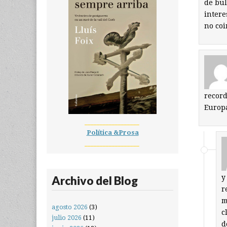
de bul
intere
no coi
recor
Europ
__________________
Política &Prosa
__________________
y
Archivo del Blog
r
m
agosto 2026
(3)
c
julio 2026
(11)
d