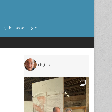
os y demás artilugios
lluis_foix