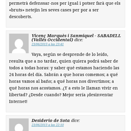
permetrà defenssar-nos per igual i potser farà que els
«bruts» netejin les seves cases per por a ser
descoberts.
Vicenç Marquès i Sanmiquel - SABADELL
(Vallès Occidental)
dice:
23/06/2013 a las 23:41
Vaya, según se desprende de lo leído,
resulta que a no tardar, quien quiera podrá saber de
todos a todas horas: y saber qué estamos haciendo las
24 horas del día. Sabrán a que horas comemos; a qué
horas vamos al baño; a qué horas nos divertimos; a
qué horas nos acostamos. ¿Y a esto le llaman vivir en
libertad? ¿Desde cuando? Mejor sería ¡desinventar
Internet!
Desiderio de Sota
dice:
23/06/2013 a las 22:10