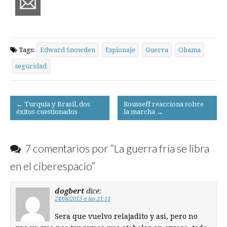
Tags:
Edward Snowden
Espionaje
Guerra
Obama
seguridad
Post
← Turquía y Brasil, dos
Rousseff reacciona sobre
éxitos cuestionados
la marcha →
navigation
7 comentarios por “
La guerra fría se libra
en el ciberespacio
”
dogbert
dice:
24/06/2013 a las 21:11
Sera que vuelvo relajadito y asi, pero no