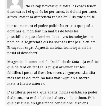
No és cap novetat que totes les coses tenen
dues cares i el que és bo per unes, és dolent per unes
altres. Potser la diferencia radica en l´us que s’en fa.
Per un moment el poder politic ha cregut que podia
dominar el món fent un mal ús de totes les
possibilitats que ofereixen les noves tecnologies , en
nom de la seguretat i els ha sortit el tret per la culata.
El caçador caçat. Aquesta mateixa tecnologia els ha
posat al descobert.
M’agrada el comentari de Desiderio de Sota….ja està bé
que de tant en tant se’ls pugui arremengar les
faldilles i posar al fresc les seves vergonyes….La dita
més antiga del món no falla mai : «Quien a hierro
mata, a hierro muere».
L’ artilleria pesada, que abans, només estaba en poder
d’alguns, ara està a l’abast i al servei de tothom. És bo
que estiguem en igualtat de condicions, aixó ens