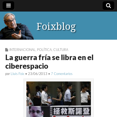
Foixblog
INTERNACIONAL
,
POLÍTICA
,
CULTURA
La guerra fría se libra en el
ciberespacio
por
Lluís Foix
•
23/06/2013
•
7 Comentarios