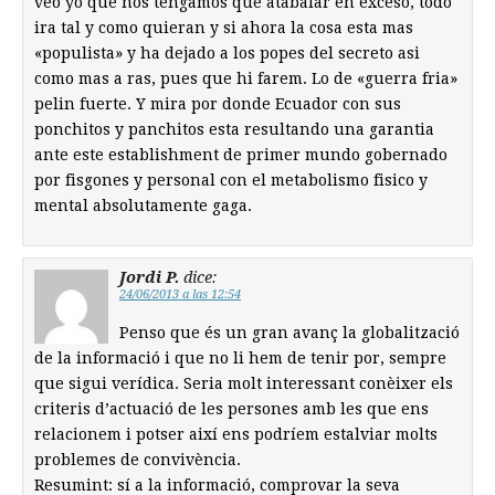
veo yo que nos tengamos que atabalar en exceso, todo
ira tal y como quieran y si ahora la cosa esta mas
«populista» y ha dejado a los popes del secreto asi
como mas a ras, pues que hi farem. Lo de «guerra fria»
pelin fuerte. Y mira por donde Ecuador con sus
ponchitos y panchitos esta resultando una garantia
ante este establishment de primer mundo gobernado
por fisgones y personal con el metabolismo fisico y
mental absolutamente gaga.
Jordi P.
dice:
24/06/2013 a las 12:54
Penso que és un gran avanç la globalització
de la informació i que no li hem de tenir por, sempre
que sigui verídica. Seria molt interessant conèixer els
criteris d’actuació de les persones amb les que ens
relacionem i potser així ens podríem estalviar molts
problemes de convivència.
Resumint: sí a la informació, comprovar la seva