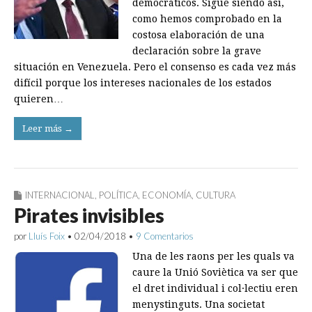
democráticos. Sigue siendo así,
como hemos comprobado en la
costosa elaboración de una
declaración sobre la grave
situación en Venezuela. Pero el consenso es cada vez más
difícil porque los intereses nacionales de los estados
quieren…
Leer más →
INTERNACIONAL
,
POLÍTICA
,
ECONOMÍA
,
CULTURA
Pirates invisibles
por
Lluís Foix
•
02/04/2018
•
9 Comentarios
Una de les raons per les quals va
caure la Unió Soviètica va ser que
el dret individual i col·lectiu eren
menystinguts. Una societat