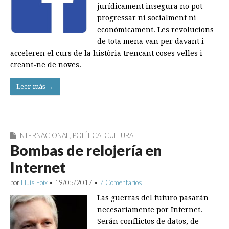
jurídicament insegura no pot
progressar ni socialment ni
econòmicament. Les revolucions
de tota mena van per davant i
acceleren el curs de la història trencant coses velles i
creant-ne de noves.…
Leer más →
INTERNACIONAL
,
POLÍTICA
,
CULTURA
Bombas de relojería en
Internet
por
Lluís Foix
•
19/05/2017
•
7 Comentarios
Las guerras del futuro pasarán
necesariamente por Internet.
Serán conflictos de datos, de