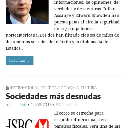
informaciones, de opiniones, de
verdades y de mentiras. Julian
Assange y Edward Snowden han
puesto patas al aire la seguridad
de la gran potencia
norteamericana. Los dos han filtrado cientos de miles de
documentos secretos del ejército y la diplomacia de
Estados…
Leer más →
INTERNACIONAL
,
POLÍTICA
,
ECONOMÍA
,
CULTURA
Sociedades más desnudas
por
Lluís Foix
•
11/02/2015
•
9 Comentarios
El cerco se estrecha para
esconder dinero opaco en
paraísos fiscales. Será una de las