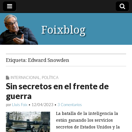
Foixblog
Etiqueta:
Edward Snowden
INTERNACIONAL
,
POLÍTICA
Sin secretos en el frente de
guerra
por
Lluís Foix
•
12/04/2023
•
3 Comentarios
La batalla de la inteligencia la
están ganando los servicios
secretos de Estados Unidos y la