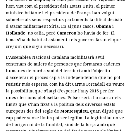
hem vist com el president dels Estats Units, el primer
ministre britànic i el president de França han volgut
sotmetre als seus respectius parlaments la difícil decisió
d’atacar militarment Síria. En alguns casos,
Obama
i
Hollande
, no calia, però
Cameron
ho havia de fer. El
tema s’ha debatut abastament i els governs faran el que
creguin que sigui necessari.
L’Assemblea Nacional Catalana mobilitzarà avui
centenars de milers de persones que formaran cadenes
humanes de nord a sud del territori amb l’objectiu
d’accelerar el procés cap a la independència que no pot
resistir més esperes, com ha dit Carme Forcadell en veure
la possibilitat que s’hagi d’esperar l’any 2016 per fer
unes eleccions plebiscitàries. Potser seria bo marcar els
límits que s’han fixat a la política dels diversos estats
europeus des del segle de
Montesquieu
, quan digué que
cap poder sense límits pot ser legítim. La legitimitat no ve
de l’origen ni de la finalitat, sinó de la força amb què