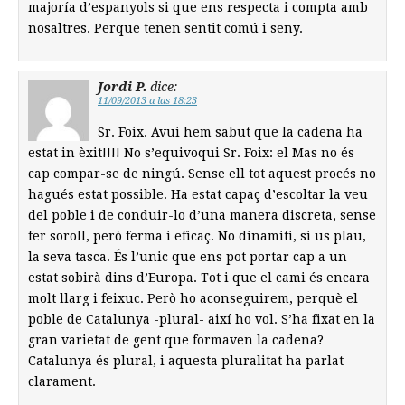
majoría d’espanyols si que ens respecta i compta amb
nosaltres. Perque tenen sentit comú i seny.
Jordi P.
dice:
11/09/2013 a las 18:23
Sr. Foix. Avui hem sabut que la cadena ha
estat in èxit!!!! No s’equivoqui Sr. Foix: el Mas no és
cap compar-se de ningú. Sense ell tot aquest procés no
hagués estat possible. Ha estat capaç d’escoltar la veu
del poble i de conduir-lo d’una manera discreta, sense
fer soroll, però ferma i eficaç. No dinamiti, si us plau,
la seva tasca. És l’unic que ens pot portar cap a un
estat sobirà dins d’Europa. Tot i que el cami és encara
molt llarg i feixuc. Però ho aconseguirem, perquè el
poble de Catalunya -plural- així ho vol. S’ha fixat en la
gran varietat de gent que formaven la cadena?
Catalunya és plural, i aquesta pluralitat ha parlat
clarament.