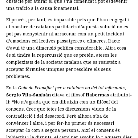
obstacle per aturar el que s’ha començat i pot esdevenir
una traïció a la causa fonamental.
El procés, per tant, és imparable pels que l’han engegat i
el nombre de catalans partidaris d’aquesta solució no es
pot pas menystenir ni arraconar com un petit incident
d’emocions col·lectives passatgeres o efímeres. L’acte
d’avui té una dimensió política considerable. Altra cosa
és si tindrà la repercussió que es pretén, ateses les
complexitats de la societat catalana que es resisteix a
acceptar fórmules úniques per resoldre els seus
problemes.
En la
Guia de Frankfurt per a catalans no del tot informats
,
Sergio Vila-Sanjuán
citava el filòsof
Habermas
atribuint-
li: “No m’agrada que em dibuixin com un filòsof del
consens. Crec que totes les discussions viuen de la
contradicció i del desacord. Però alhora s’ha de
convèncer l’altre, i per fer-ho primer és necessari
acceptar-lo com a segona persona. Així el consens és
l’objectiu i la disputa, el camí per assolir-lo.” Aquests dies