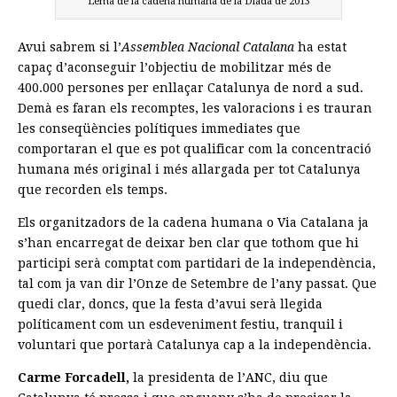
Lema de la cadena humana de la Diada de 2013
Avui sabrem si l’
Assemblea Nacional Catalana
ha estat
capaç d’aconseguir l’objectiu de mobilitzar més de
400.000 persones per enllaçar Catalunya de nord a sud.
Demà es faran els recomptes, les valoracions i es trauran
les conseqüències polítiques immediates que
comportaran el que es pot qualificar com la concentració
humana més original i més allargada per tot Catalunya
que recorden els temps.
Els organitzadors de la cadena humana o Via Catalana ja
s’han encarregat de deixar ben clar que tothom que hi
participi serà comptat com partidari de la independència,
tal com ja van dir l’Onze de Setembre de l’any passat. Que
quedi clar, doncs, que la festa d’avui serà llegida
políticament com un esdeveniment festiu, tranquil i
voluntari que portarà Catalunya cap a la independència.
Carme Forcadell,
la presidenta de l’ANC, diu que