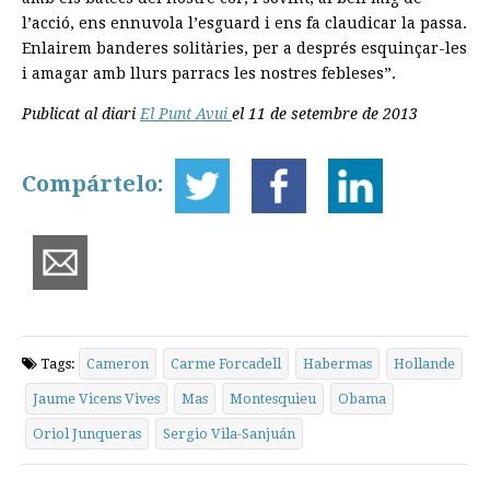
l’acció, ens ennuvola l’esguard i ens fa claudicar la passa.
Enlairem banderes solitàries, per a després esquinçar-les
i amagar amb llurs parracs les nostres febleses”.
Publicat al diari
El Punt Avui
el 11 de setembre de 2013
Compártelo:
Tags:
Cameron
Carme Forcadell
Habermas
Hollande
Jaume Vicens Vives
Mas
Montesquieu
Obama
Oriol Junqueras
Sergio Vila-Sanjuán