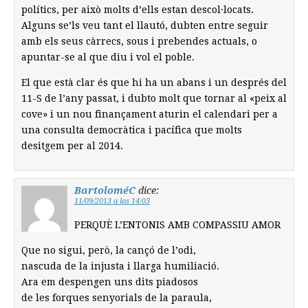
polítics, per això molts d’ells estan descol·locats.
Alguns se’ls veu tant el llautó, dubten entre seguir
amb els seus càrrecs, sous i prebendes actuals, o
apuntar-se al que diu i vol el poble.
El que està clar és que hi ha un abans i un després del
11-S de l’any passat, i dubto molt que tornar al «peix al
cove» i un nou finançament aturin el calendari per a
una consulta democràtica i pacífica que molts
desitgem per al 2014.
BartoloméC
dice:
11/09/2013 a las 14:03
PERQUÈ L’ENTONIS AMB COMPASSIU AMOR
Que no sigui, però, la cançó de l’odi,
nascuda de la injusta i llarga humiliació.
Ara em despengen uns dits piadosos
de les forques senyorials de la paraula,