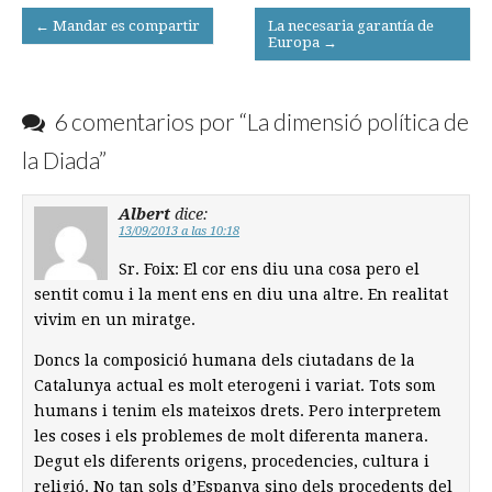
Post
← Mandar es compartir
La necesaria garantía de
Europa →
navigation
6 comentarios por “
La dimensió política de
la Diada
”
Albert
dice:
13/09/2013 a las 10:18
Sr. Foix: El cor ens diu una cosa pero el
sentit comu i la ment ens en diu una altre. En realitat
vivim en un miratge.
Doncs la composició humana dels ciutadans de la
Catalunya actual es molt eterogeni i variat. Tots som
humans i tenim els mateixos drets. Pero interpretem
les coses i els problemes de molt diferenta manera.
Degut els diferents origens, procedencies, cultura i
religió. No tan sols d’Espanya sino dels procedents del