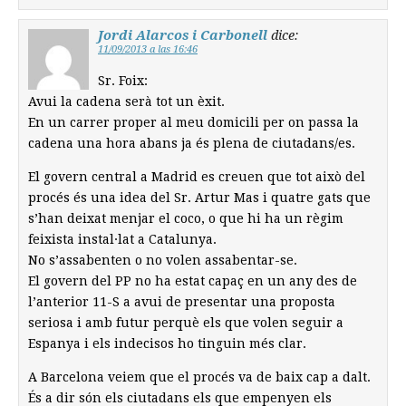
Jordi Alarcos i Carbonell
dice:
11/09/2013 a las 16:46
Sr. Foix:
Avui la cadena serà tot un èxit.
En un carrer proper al meu domicili per on passa la
cadena una hora abans ja és plena de ciutadans/es.
El govern central a Madrid es creuen que tot això del
procés és una idea del Sr. Artur Mas i quatre gats que
s’han deixat menjar el coco, o que hi ha un règim
feixista instal·lat a Catalunya.
No s’assabenten o no volen assabentar-se.
El govern del PP no ha estat capaç en un any des de
l’anterior 11-S a avui de presentar una proposta
seriosa i amb futur perquè els que volen seguir a
Espanya i els indecisos ho tinguin més clar.
A Barcelona veiem que el procés va de baix cap a dalt.
És a dir són els ciutadans els que empenyen els