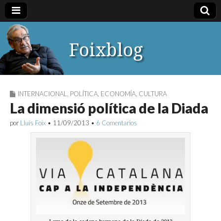
Foixblog
INTERNACIONAL
,
POLÍTICA
,
ECONOMÍA
,
CULTURA
La dimensió política de la Diada
por
Lluís Foix
•
11/09/2013
•
6 Comentarios