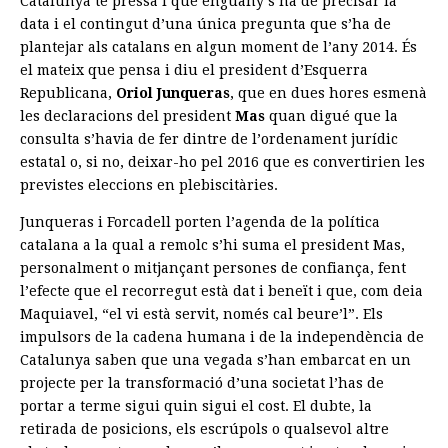
Catalunya té pressa i que enguany s’ha de precisar la
data i el contingut d’una única pregunta que s’ha de
plantejar als catalans en algun moment de l’any 2014. És
el mateix que pensa i diu el president d’Esquerra
Republicana,
Oriol Junqueras
, que en dues hores esmenà
les declaracions del president
Mas
quan digué que la
consulta s’havia de fer dintre de l’ordenament jurídic
estatal o, si no, deixar-ho pel 2016 que es convertirien les
previstes eleccions en plebiscitàries.
Junqueras i Forcadell porten l’agenda de la política
catalana a la qual a remolc s’hi suma el president Mas,
personalment o mitjançant persones de confiança, fent
l’efecte que el recorregut està dat i beneït i que, com deia
Maquiavel, “el vi està servit, només cal beure’l”. Els
impulsors de la cadena humana i de la independència de
Catalunya saben que una vegada s’han embarcat en un
projecte per la transformació d’una societat l’has de
portar a terme sigui quin sigui el cost. El dubte, la
retirada de posicions, els escrúpols o qualsevol altre