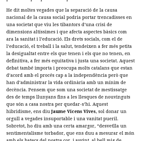
He dit moltes vegades que la separació de la causa
nacional de la causa social podria portar trencadisses en
una societat que viu les tibantors d’una crisi de
dimensions altíssimes i que afecta aspectes bàsics com
ara la sanitat i l’educació. Els drets socials, com el de
l’educació, el treball i la salut, tendeixen a fer més petita
la desigualtat entre els que tenen i els que no tenen, en
definitiva, a fer més equitativa i justa una societat. Aquest
debat també importa i preocupa molts catalans que estan
d’acord amb el procés cap a la independència però que
han d’administrar la vida ordinària amb un mínim de
decència. Pensem que som una societat de mestissatge
des de temps llunyans fins a les llesques de nouvinguts
que són a casa nostra per quedar-s’hi. Aquest
hibridisme, ens diu
Jaume Vicens Vives
, sol donar un
orgull a vegades insuportable i una vanitat pueril.
Sobretot, ho diu amb una certa amargor, “desvetlla un
sentimentalisme torbador, que ens duu a mesurar el món
amb els batecs del nostre cor, i sovint, al bell mig de