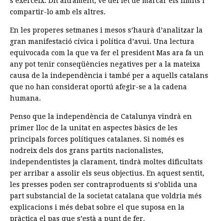
s’exerceix. Dit altrament, ve del fet de marcar els límits i
compartir-lo amb els altres.
En les properes setmanes i mesos s’haurà d’analitzar la
gran manifestació cívica i política d’avui. Una lectura
equivocada com la que va fer el president Mas ara fa un
any pot tenir conseqüències negatives per a la mateixa
causa de la independència i també per a aquells catalans
que no han considerat oportú afegir-se a la cadena
humana.
Penso que la independència de Catalunya vindrà en
primer lloc de la unitat en aspectes bàsics de les
principals forces polítiques catalanes. Si només es
nodreix dels dos grans partits nacionalistes,
independentistes ja clarament, tindrà moltes dificultats
per arribar a assolir els seus objectius. En aquest sentit,
les presses poden ser contraproduents si s’oblida una
part substancial de la societat catalana que voldria més
explicacions i més debat sobre el que suposa en la
pràctica el pas que s’està a punt de fer.