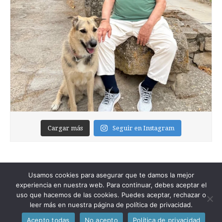
Cargar más
Seguir en Instagram
Usamos cookies para asegurar que te damos la mejor
experiencia en nuestra web. Para continuar, debes aceptar el
uso que hacemos de las cookies. Puedes aceptar, rechazar o
leer más en nuestra página de política de privacidad.
Copyright © 2026
Foixblog
. All Rights Reserved.
Acepto todas
No acepto
Política de privacidad
The Magazine Premium Theme by
bavotasan.com
.