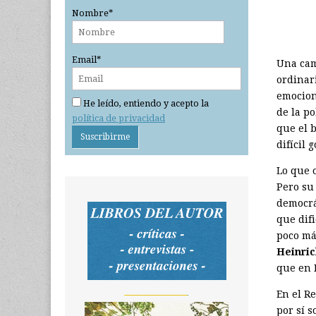
Nombre*
Email*
Una cam
ordinar
emocione
He leído, entiendo y acepto la
de la p
política de privacidad
que el 
difícil 
Lo que 
Pero su 
democrá
que dif
poco má
Heinric
que en 
_______________
En el R
por sí 