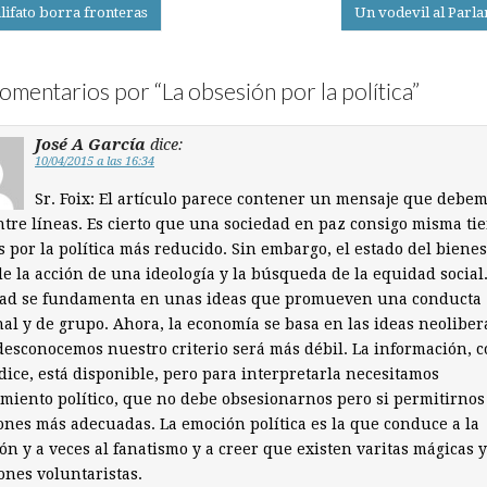
lifato borra fronteras
Un vodevil al Parl
on
omentarios por “
La obsesión por la política
”
José A García
dice:
10/04/2015 a las 16:34
Sr. Foix: El artículo parece contener un mensaje que debe
ntre líneas. Es cierto que una sociedad en paz consigo misma ti
s por la política más reducido. Sin embargo, el estado del bienes
de la acción de una ideología y la búsqueda de la equidad social
dad se fundamenta en unas ideas que promueven una conducta
al y de grupo. Ahora, la economía se basa en las ideas neoliber
 desconocemos nuestro criterio será más débil. La información, 
dice, está disponible, pero para interpretarla necesitamos
miento político, que no debe obsesionarnos pero si permitirnos
ones más adecuadas. La emoción política es la que conduce a la
ón y a veces al fanatismo y a creer que existen varitas mágicas y
ones voluntaristas.