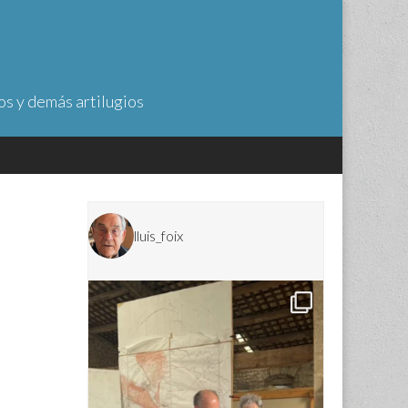
os y demás artilugios
lluis_foix