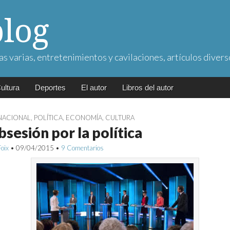
blog
as varias, entretenimientos y cavilaciones, artículos divers
ultura
Deportes
El autor
Libros del autor
NACIONAL
,
POLÍTICA
,
ECONOMÍA
,
CULTURA
bsesión por la política
Foix
•
09/04/2015
•
9 Comentarios