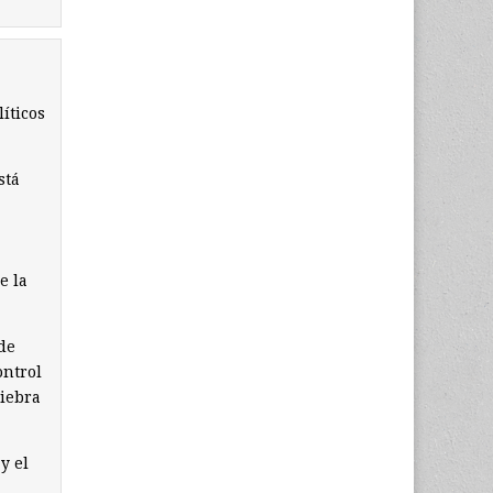
líticos
stá
e la
de
ontrol
uiebra
y el