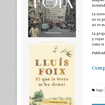
instalad
La nove
no es pr
no es má
La prop
y cuyas
__________________
como si
Publica
Comp
Tags: