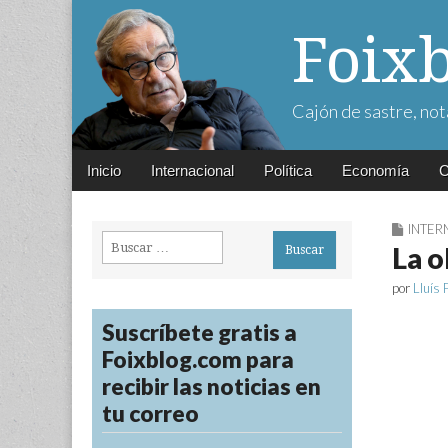
Foix
Cajón de sastre, not
Main
Skip
Inicio
Internacional
Política
Economía
C
menu
to
content
INTER
Buscar:
La o
por
Lluís 
Suscríbete gratis a
Foixblog.com para
recibir las noticias en
tu correo