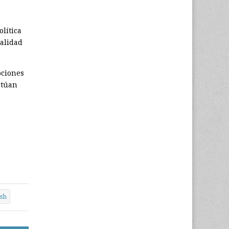
lítica
ealidad
ociones
ctúan
sh