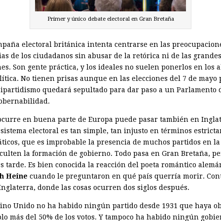
Primer y único debate electoral en Gran Bretaña
paña electoral británica intenta centrarse en las preocupacion
ias de los ciudadanos sin abusar de la retórica ni de las grande
s. Son gente práctica, y los ideales no suelen ponerlos en los a
olítica. No tienen prisas aunque en las elecciones del 7 de mayo
bipartidismo quedará sepultado para dar paso a un Parlamento 
gobernabilidad.
ocurre en buena parte de Europa puede pasar también en Inglat
sistema electoral es tan simple, tan injusto en términos estrict
ticos, que es improbable la presencia de muchos partidos en l
iculten la formación de gobierno. Todo pasa en Gran Bretaña, p
s tarde. Es bien conocida la reacción del poeta romántico alemá
h Heine
cuando le preguntaron en qué país querría morir. Con
Inglaterra, donde las cosas ocurren dos siglos después.
eino Unido no ha habido ningún partido desde 1931 que haya o
solo más del 50% de los votos. Y tampoco ha habido ningún gobie