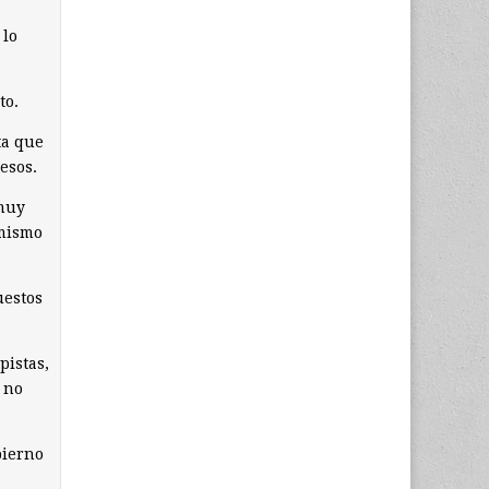
 lo
to.
ta que
esos.
 muy
 mismo
uestos
pistas,
n no
bierno