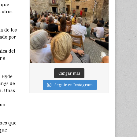
 que
 otros
a de los
nado por
ica del
r a
Cargar más
 Hyde
kings de
Seguir en Instagram
ón. Unas
son
ones que
 que