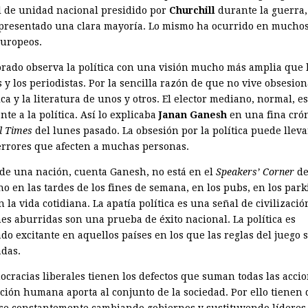
l de unidad nacional presidido por
Churchill
durante la guerra,
presentado una clara mayoría. Lo mismo ha ocurrido en muchos
europeos.
torado observa la política con una visión mucho más amplia que l
s y los periodistas. Por la sencilla razón de que no vive obsesio
ica y la literatura de unos y otros. El elector mediano, normal, es
nte a la política. Así lo explicaba
Janan Ganesh
en una fina crón
l Times
del lunes pasado. La obsesión por la política puede lleva
errores que afecten a muchas personas.
 de una nación, cuenta Ganesh, no está en el
Speakers’ Corner
de
no en las tardes de los fines de semana, en los pubs, en los par
n la vida cotidiana. La apatía política es una señal de civilizaci
nes aburridas son una prueba de éxito nacional. La política es
do excitante en aquellos países en los que las reglas del juego 
adas.
ocracias liberales tienen los defectos que suman todas las acci
ición humana aporta al conjunto de la sociedad. Por ello tienen
se constantemente cambiando gobiernos y sustituyendo líderes