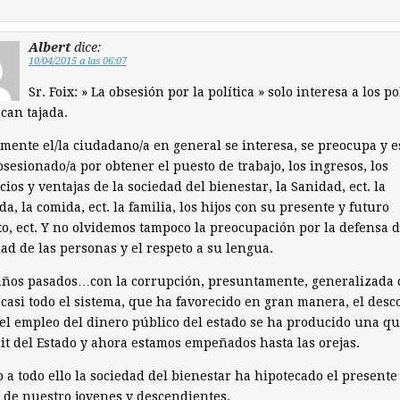
Albert
dice:
10/04/2015 a las 06:07
Sr. Foix: » La obsesión por la política » solo interesa a los po
can tajada.
mente el/la ciudadano/a en general se interesa, se preocupa y e
sesionado/a por obtener el puesto de trabajo, los ingresos, los
cios y ventajas de la sociedad del bienestar, la Sanidad, ect. la
da, la comida, ect. la familia, los hijos con su presente y futuro
to, ect. Y no olvidemos tampoco la preocupación por la defensa d
ad de las personas y el respeto a su lengua.
años pasados…con la corrupción, presuntamente, generalizada 
 casi todo el sistema, que ha favorecido en gran manera, el desc
del empleo del dinero público del estado se ha producido una q
cit del Estado y ahora estamos empeñados hasta las orejas.
 a todo ello la sociedad del bienestar ha hipotecado el presente 
 de nuestro jovenes y descendientes.