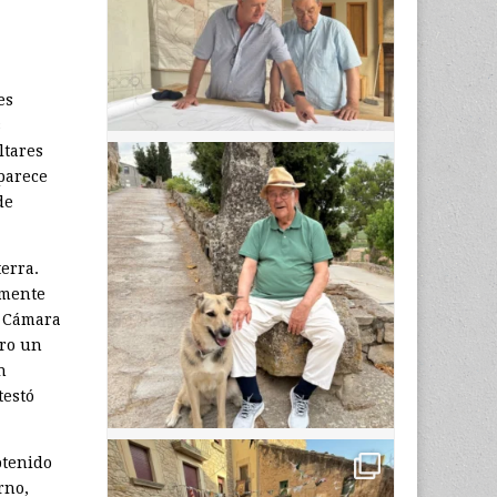
es
s
ltares
 parece
de
erra.
amente
a Cámara
ero un
n
testó
btenido
rno,