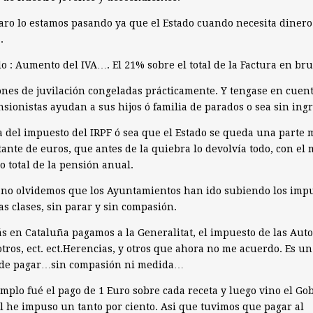
aro lo estamos pasando ya que el Estado cuando necesita dinero
.
o : Aumento del IVA…. El 21% sobre el total de la Factura en bru
nes de juvilación congeladas prácticamente. Y tengase en cuen
nsionistas ayudan a sus hijos ó familia de parados o sea sin ingr
 del impuesto del IRPF ó sea que el Estado se queda una parte
ante de euros, que antes de la quiebra lo devolvía todo, con el
o total de la pensión anual.
no olvidemos que los Ayuntamientos han ido subiendo los imp
as clases, sin parar y sin compasión.
 en Cataluña pagamos a la Generalitat, el impuesto de las Auto
 otros, ect. ect.Herencias, y otros que ahora no me acuerdo. Es u
 de pagar…sin compasión ni medida…
mplo fué el pago de 1 Euro sobre cada receta y luego vino el Go
l he impuso un tanto por ciento. Asi que tuvimos que pagar al