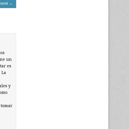
ament →
mos
ene un
tar es
. La
ales y
como
 tomar