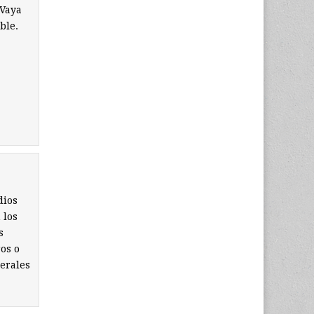
 Vaya
ble.
dios
 los
s
os o
erales