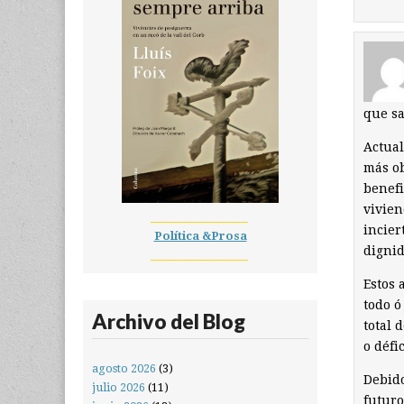
que sa
Actual
más ob
benefi
vivien
__________________
incier
Política &Prosa
dignid
__________________
Estos 
todo ó
Archivo del Blog
total 
o défi
agosto 2026
(3)
Debido
julio 2026
(11)
futuro