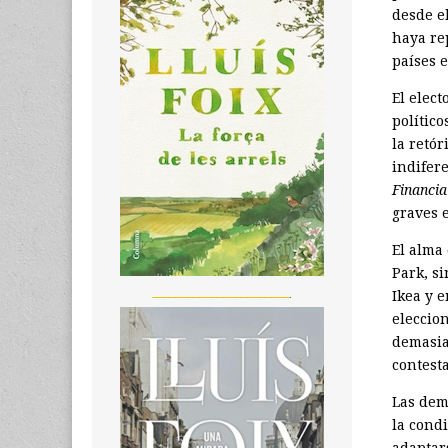
desde e
haya re
países 
El elec
político
la retór
indifere
Financia
graves 
El alma
Park, si
_______________________
Ikea y e
eleccio
demasia
contest
Las dem
la cond
adaptar