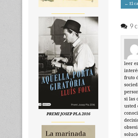
Post
← El ca
navigati
__________________
9 c
leer e
interé
fruto 
socie
person
si las
usted 
conoci
PREMI JOSEP PLA 2016
decisi
__________________
obsesi
soluci