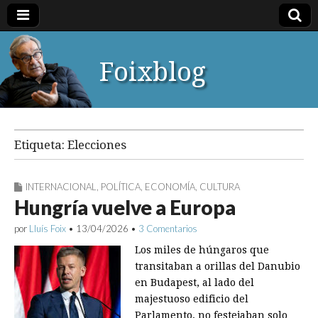
Foixblog
Etiqueta:
Elecciones
INTERNACIONAL
,
POLÍTICA
,
ECONOMÍA
,
CULTURA
Hungría vuelve a Europa
por
Lluís Foix
•
13/04/2026
•
3 Comentarios
Los miles de húngaros que
transitaban a orillas del Danubio
en Budapest, al lado del
majestuoso edificio del
Parlamento, no festejaban solo