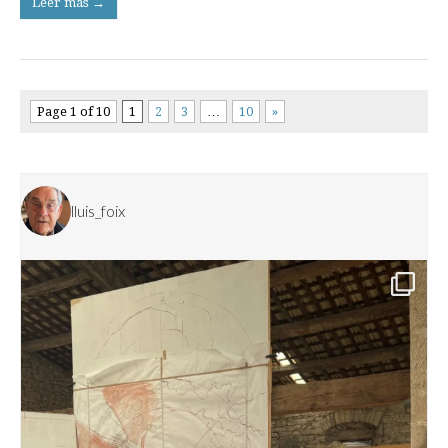
Leer más →
Page 1 of 10
1
2
3
…
10
»
lluis_foix