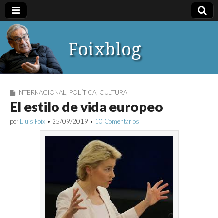
Foixblog
INTERNACIONAL
,
POLÍTICA
,
CULTURA
El estilo de vida europeo
por
Lluís Foix
•
25/09/2019
•
10 Comentarios