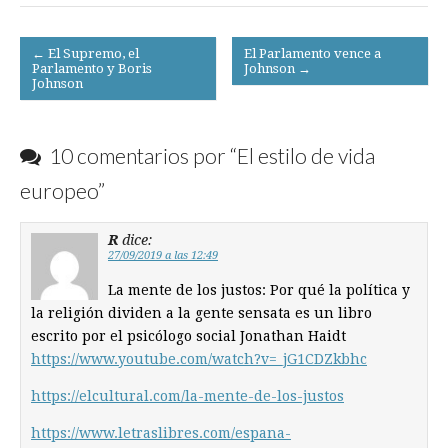
Post
← El Supremo, el
El Parlamento vence a
Parlamento y Boris
Johnson →
navigation
Johnson
10 comentarios por “
El estilo de vida
europeo
”
R
dice:
27/09/2019 a las 12:49
La mente de los justos: Por qué la política y
la religión dividen a la gente sensata es un libro
escrito por el psicólogo social Jonathan Haidt
https://www.youtube.com/watch?v=_jG1CDZkbhc
https://elcultural.com/la-mente-de-los-justos
https://www.letraslibres.com/espana-