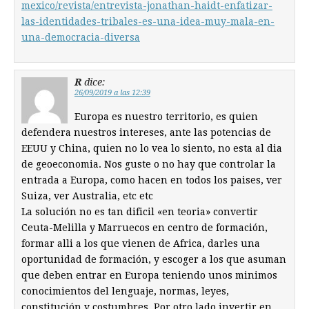
mexico/revista/entrevista-jonathan-haidt-enfatizar-
las-identidades-tribales-es-una-idea-muy-mala-en-
una-democracia-diversa
R
dice:
26/09/2019 a las 12:39
Europa es nuestro territorio, es quien
defendera nuestros intereses, ante las potencias de
EEUU y China, quien no lo vea lo siento, no esta al dia
de geoeconomia. Nos guste o no hay que controlar la
entrada a Europa, como hacen en todos los paises, ver
Suiza, ver Australia, etc etc
La solución no es tan dificil «en teoria» convertir
Ceuta-Melilla y Marruecos en centro de formación,
formar alli a los que vienen de Africa, darles una
oportunidad de formación, y escoger a los que asuman
que deben entrar en Europa teniendo unos minimos
conocimientos del lenguaje, normas, leyes,
constitución y costumbres. Por otro lado invertir en