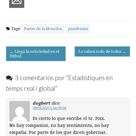
Tags:
Pactes de la Moncloa
pandèmies
Post
← Llega la sobriedad en el
Lo saben todo de todos →
fútbol
navigation
3 comentarios por “
Estadístiques en
temps real i global
”
dogbert
dice:
08/04/2020 a las 00:08
Es cierto lo que escribe el Sr. Foix.
No hay compasion, no hay sentimiento, no hay
empatia. Por parte de los que dicen gobernar.