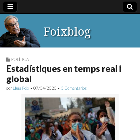
Foixblog
POLÍTICA
Estadístiques en temps real i
global
por
Lluís Foix
•
07/04/2020
•
3 Comentarios