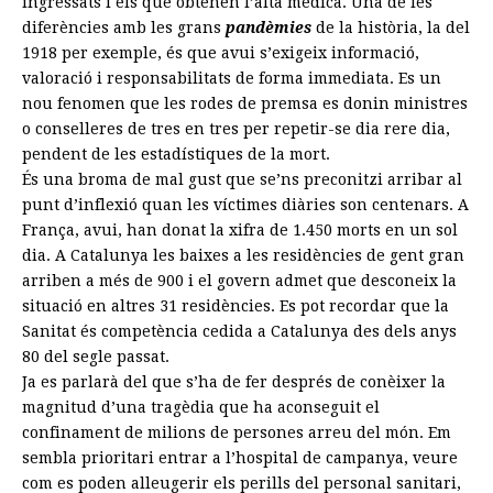
ingressats i els que obtenen l’alta mèdica. Una de les
diferències amb les grans
pandèmies
de la història, la del
1918 per exemple, és que avui s’exigeix informació,
valoració i responsabilitats de forma immediata. Es un
nou fenomen que les rodes de premsa es donin ministres
o conselleres de tres en tres per repetir-se dia rere dia,
pendent de les estadístiques de la mort.
És una broma de mal gust que se’ns preconitzi arribar al
punt d’inflexió quan les víctimes diàries son centenars. A
França, avui, han donat la xifra de 1.450 morts en un sol
dia. A Catalunya les baixes a les residències de gent gran
arriben a més de 900 i el govern admet que desconeix la
situació en altres 31 residències. Es pot recordar que la
Sanitat és competència cedida a Catalunya des dels anys
80 del segle passat.
Ja es parlarà del que s’ha de fer després de conèixer la
magnitud d’una tragèdia que ha aconseguit el
confinament de milions de persones arreu del món. Em
sembla prioritari entrar a l’hospital de campanya, veure
com es poden alleugerir els perills del personal sanitari,