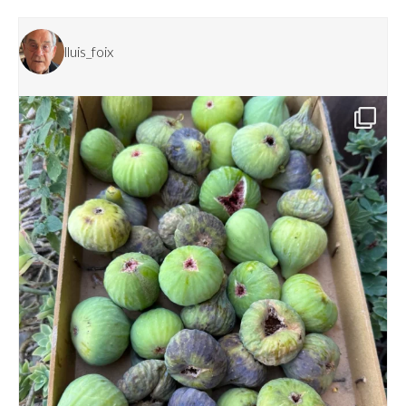
lluis_foix