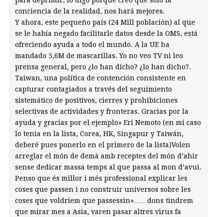
para deprimir, lo digo porque creo que sólo la
conciencia de la realidad, nos hará mejores.
Y ahora, este pequeño país (24 Mill población) al que
se le había negado facilitarle datos desde la OMS, está
ofreciendo ayuda a todo el mundo. A la UE ha
mandado 5,6M de mascarillas. Yo no veo TV ni leo
prensa general, pero ¿lo han dicho? ¿lo han dicho?.
Taiwan, una política de contención consistente en
capturar contagiados a través del seguimiento
sistemático de positivos, cierres y prohibiciones
selectivas de actividades y fronteras. Gracias por la
ayuda y gracias por el ejemplo» Eri Nemoto (en mi caso
lo tenia en la lista, Corea, HK, Singapur y Taiwán,
deberé pues ponerlo en el primero de la lista)Volen
arreglar el món de demà amb receptes del món d’ahir
sense dedicar massa temps al que passa al mon d’avui.
Penso que és millor i més professional explicar les
coses que passen i no construir universos sobre les
coses que voldríem que passessin»……dons tindrem
que mirar mes a Asia, varen pasar altres virus fa