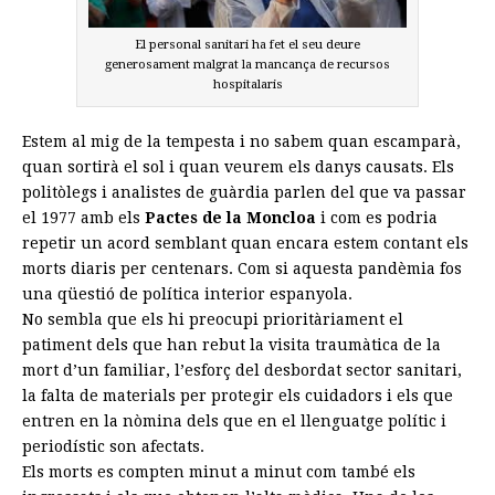
El personal sanitari ha fet el seu deure
generosament malgrat la mancança de recursos
hospitalaris
Estem al mig de la tempesta i no sabem quan escamparà,
quan sortirà el sol i quan veurem els danys causats. Els
politòlegs i analistes de guàrdia parlen del que va passar
el 1977 amb els
Pactes de la Moncloa
i com es podria
repetir un acord semblant quan encara estem contant els
morts diaris per centenars. Com si aquesta pandèmia fos
una qüestió de política interior espanyola.
No sembla que els hi preocupi prioritàriament el
patiment dels que han rebut la visita traumàtica de la
mort d’un familiar, l’esforç del desbordat sector sanitari,
la falta de materials per protegir els cuidadors i els que
entren en la nòmina dels que en el llenguatge polític i
periodístic son afectats.
Els morts es compten minut a minut com també els