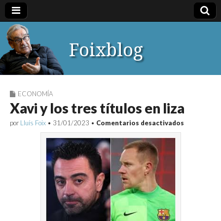
Foixblog
ECONOMÍA
Xavi y los tres títulos en liza
en
por
Lluís Foix
•
31/01/2023
•
Comentarios desactivados
Xavi
y
los
tres
títulos
en
liza