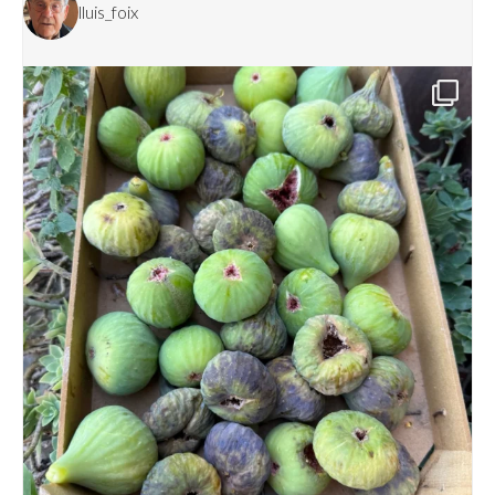
lluis_foix