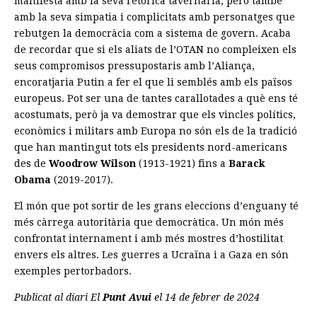
manifesta amb la seva retòrica tavernària, però també
amb la seva simpatia i complicitats amb personatges que
rebutgen la democràcia com a sistema de govern. Acaba
de recordar que si els aliats de l’OTAN no compleixen els
seus compromisos pressupostaris amb l’Aliança,
encoratjaria Putin a fer el que li semblés amb els països
europeus. Pot ser una de tantes carallotades a què ens té
acostumats, però ja va demostrar que els vincles polítics,
econòmics i militars amb Europa no són els de la tradició
que han mantingut tots els presidents nord-americans
des de
Woodrow Wilson
(1913-1921) fins a
Barack
Obama
(2019-2017).
El món que pot sortir de les grans eleccions d’enguany té
més càrrega autoritària que democràtica. Un món més
confrontat internament i amb més mostres d’hostilitat
envers els altres. Les guerres a Ucraïna i a Gaza en són
exemples pertorbadors.
Publicat al diari El
Punt Avui
el 14 de febrer de 2024