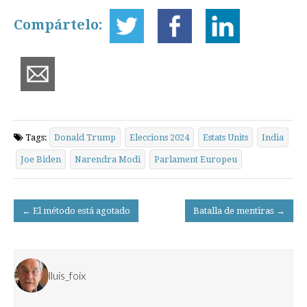
Compártelo:
Tags:
Donald Trump
Eleccions 2024
Estats Units
India
Joe Biden
Narendra Modi
Parlament Europeu
Post
← El método está agotado
Batalla de mentiras →
navigation
lluis_foix