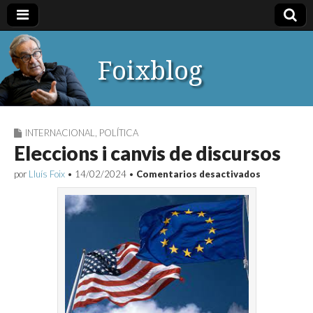
Foixblog
INTERNACIONAL
,
POLÍTICA
Eleccions i canvis de discursos
en
por
Lluís Foix
•
14/02/2024
•
Comentarios desactivados
Eleccions
i
canvis
de
discursos