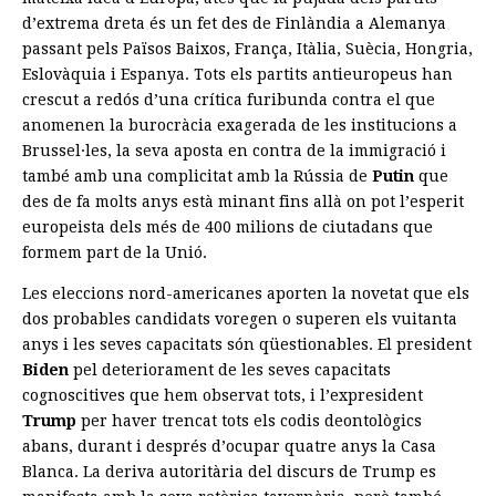
d’extrema dreta és un fet des de Finlàndia a Alemanya
passant pels Països Baixos, França, Itàlia, Suècia, Hongria,
Eslovàquia i Espanya. Tots els partits antieuropeus han
crescut a redós d’una crítica furibunda contra el que
anomenen la burocràcia exagerada de les institucions a
Brussel·les, la seva aposta en contra de la immigració i
també amb una complicitat amb la Rússia de
Putin
que
des de fa molts anys està minant fins allà on pot l’esperit
europeista dels més de 400 milions de ciutadans que
formem part de la Unió.
Les eleccions nord-americanes aporten la novetat que els
dos probables candidats voregen o superen els vuitanta
anys i les seves capacitats són qüestionables. El president
Biden
pel deteriorament de les seves capacitats
cognoscitives que hem observat tots, i l’expresident
Trump
per haver trencat tots els codis deontològics
abans, durant i després d’ocupar quatre anys la Casa
Blanca. La deriva autoritària del discurs de Trump es