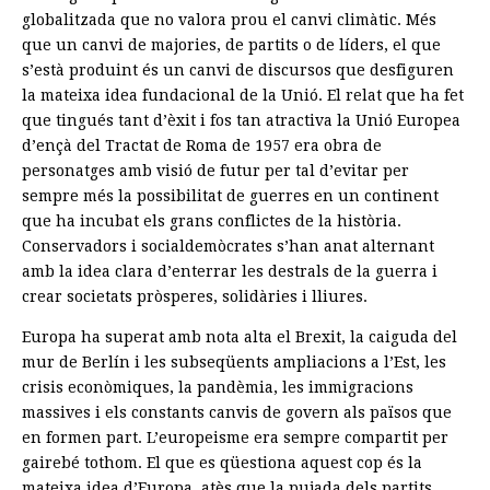
globalitzada que no valora prou el canvi climàtic. Més
que un canvi de majories, de partits o de líders, el que
s’està produint és un canvi de discursos que desfiguren
la mateixa idea fundacional de la Unió. El relat que ha fet
que tingués tant d’èxit i fos tan atractiva la Unió Europea
d’ençà del Tractat de Roma de 1957 era obra de
personatges amb visió de futur per tal d’evitar per
sempre més la possibilitat de guerres en un continent
que ha incubat els grans conflictes de la història.
Conservadors i socialdemòcrates s’han anat alternant
amb la idea clara d’enterrar les destrals de la guerra i
crear societats pròsperes, solidàries i lliures.
Europa ha superat amb nota alta el Brexit, la caiguda del
mur de Berlín i les subseqüents ampliacions a l’Est, les
crisis econòmiques, la pandèmia, les immigracions
massives i els constants canvis de govern als països que
en formen part. L’europeisme era sempre compartit per
gairebé tothom. El que es qüestiona aquest cop és la
mateixa idea d’Europa, atès que la pujada dels partits