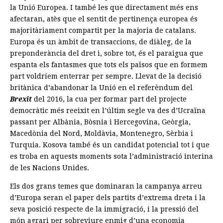
la Unió Europea. I també les que directament més ens
afectaran, atès que el sentit de pertinença europea és
majoritàriament compartit per la majoria de catalans.
Europa és un àmbit de transaccions, de diàleg, de la
preponderància del dret i, sobre tot, és el paraigua que
espanta els fantasmes que tots els països que en formem
part voldríem enterrar per sempre. Llevat de la decisió
britànica d’abandonar la Unió en el referèndum del
Brexit
del 2016, la cua per formar part del projecte
democràtic més reeixit en l’últim segle va des d’Ucraïna
passant per Albània, Bòsnia i Hercegovina, Geòrgia,
Macedònia del Nord, Moldàvia, Montenegro, Sèrbia i
Turquia. Kosova també és un candidat potencial tot i que
es troba en aquests moments sota l’administració interina
de les Nacions Unides.
Els dos grans temes que dominaran la campanya arreu
d’Europa seran el paper dels partits d’extrema dreta i la
seva posició respecte de la immigració, i la pressió del
món agrari per sobreviure enmig d’una economia