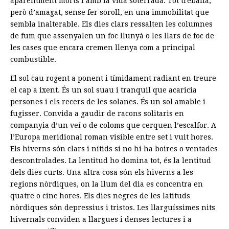
aparentment morts i amb la vida soterrada. Tot treballa,
però d’amagat, sense fer soroll, en una immobilitat que
sembla inalterable. Els dies clars ressalten les columnes
de fum que assenyalen un foc llunyà o les llars de foc de
les cases que encara cremen llenya com a principal
combustible.
El sol cau rogent a ponent i tímidament radiant en treure
el cap a ixent. És un sol suau i tranquil que acaricia
persones i els recers de les solanes. És un sol amable i
fugisser. Convida a gaudir de racons solitaris en
companyia d’un veí o de coloms que cerquen l’escalfor. A
l’Europa meridional roman visible entre set i vuit hores.
Els hiverns són clars i nítids si no hi ha boires o ventades
descontrolades. La lentitud ho domina tot, és la lentitud
dels dies curts. Una altra cosa són els hiverns a les
regions nòrdiques, on la llum del dia es concentra en
quatre o cinc hores. Els dies negres de les latituds
nòrdiques són depressius i tristos. Les llarguíssimes nits
hivernals conviden a llargues i denses lectures i a