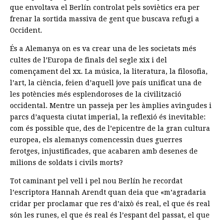
que envoltava el Berlín controlat pels soviètics era per
frenar la sortida massiva de gent que buscava refugi a
Occident.
És a Alemanya on es va crear una de les societats més
cultes de l’Europa de finals del segle xix i del
començament del xx. La música, la literatura, la filosofia,
l’art, la ciència, feien d’aquell jove país unificat una de
les potències més esplendoroses de la civilització
occidental. Mentre un passeja per les àmplies avingudes i
parcs d’aquesta ciutat imperial, la reflexió és inevitable:
com és possible que, des de l’epicentre de la gran cultura
europea, els alemanys comencessin dues guerres
ferotges, injustificades, que acabaren amb desenes de
milions de soldats i civils morts?
Tot caminant pel vell i pel nou Berlín he recordat
l’escriptora Hannah Arendt quan deia que «m’agradaria
cridar per proclamar que res d’això és real, el que és real
són les runes, el que és real és l’espant del passat, el que