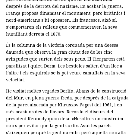
després de la derrota del nazisme. En acabar la guerra,
França proposà dinamitar el monument, però britànics i
nord-americans s’hi oposaren. Els francesos, això sí,
s’emportaren els relleus que commemoraven la seva
humiliant derrota el 1870.
És la columna de la Victòria coronada per una deessa
daurada que observa la gran ciutat des de les cinc
avingudes que surten dels seus peus. El Tiergarten està
paralitzat i quiet. Dorm. Les bestioles salten d’un lloc a
l’altre i els esquirols se’ls pot veure camuflats en la seva
velocitat.
He visitat moltes vegades Berlín. Abans de la construcció
del Mur, en plena guerra freda, poc després de la caiguda
de la paret aixecada per Khrusxov l’agost del 1961, i en
més ocasions des de llavors. Recordo el discurs del
president Kennedy quan deia: «Nosaltres no construïm
murs per evitar que la gent surti». Avui les parets
s’aixequen perquè la gent no entri però aquella muralla