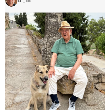
lluis_foix