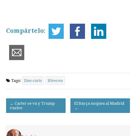
Compártelo:
Tags:
Dies curts
Hiveren
Post
← Carter se va y Trump
El Barça noquea al Madrid
vuelve
→
navigation