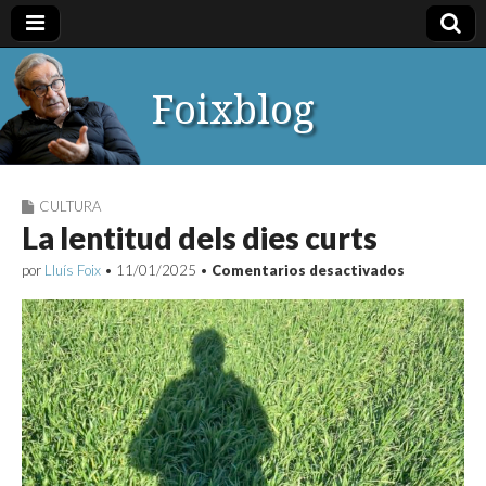
Foixblog
CULTURA
La lentitud dels dies curts
en
por
Lluís Foix
•
11/01/2025
•
Comentarios desactivados
La
lentitud
dels
dies
curts