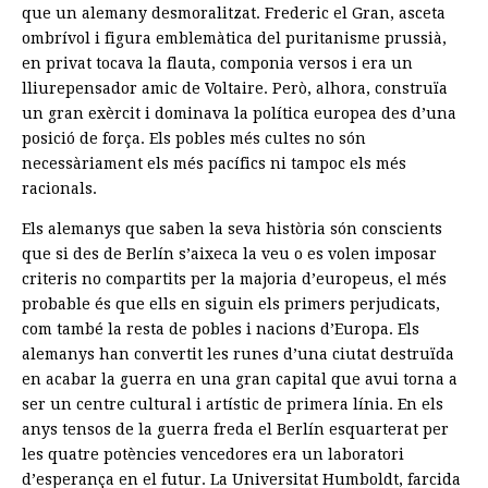
que un alemany desmoralitzat. Frederic el Gran, asceta
ombrívol i figura emblemàtica del puritanisme prussià,
en privat tocava la flauta, componia versos i era un
lliurepensador amic de Voltaire. Però, alhora, construïa
un gran exèrcit i dominava la política europea des d’una
posició de força. Els pobles més cultes no són
necessàriament els més pacífics ni tampoc els més
racionals.
Els alemanys que saben la seva història són conscients
que si des de Berlín s’aixeca la veu o es volen imposar
criteris no compartits per la majoria d’europeus, el més
probable és que ells en siguin els primers perjudicats,
com també la resta de pobles i nacions d’Europa. Els
alemanys han convertit les runes d’una ciutat destruïda
en acabar la guerra en una gran capital que avui torna a
ser un centre cultural i artístic de primera línia. En els
anys tensos de la guerra freda el Berlín esquarterat per
les quatre potències vencedores era un laboratori
d’esperança en el futur. La Universitat Humboldt, farcida