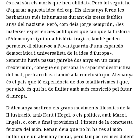
és real són els morts que heu oblidat». Però tot seguit he
d’apartar aquesta idea del cap. Els alemanys feren les
barbaritats més inhumanes durant els tretze fatídics
anys del nazisme. Però, com deia Jorge Semprún, «les
mateixes experiències polítiques que fan que la història
d’Alemanya sigui una història tràgica, també poden
permetre-li situar-se a l’avantguarda d’una expansió
democràtica i universalista de la idea d’Europa».
Semprún havia passat gairebé dos anys en un camp
d’extermini, conegué en persona la capacitat destructiva
del mal, però arribava també a la conclusió que Alemanya
és el país que té experiència de dos totalitarismes i que,
per això, és qui ha de lluitar amb més convicció pel futur
d’Europa.
D’Alemanya sortiren els grans moviments filosòfics de la
Il·lustració, amb Kant i Hegel, o els polítics, amb Marx i
Engels, o, com a final provisional, l’intent de la conquesta
feixista del món. Renan deia que no hi ha res al món
millor que un alemany moral, però tampoc res més dolent