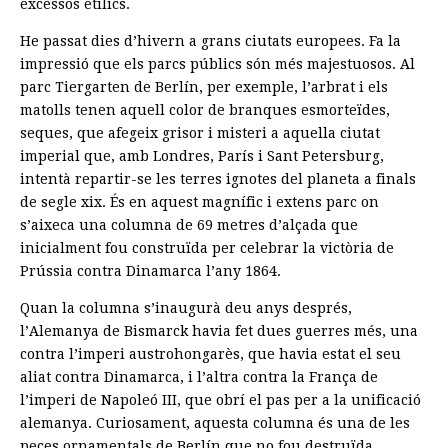
excessos etílics.
He passat dies d’hivern a grans ciutats europees. Fa la
impressió que els parcs públics són més majestuosos. Al
parc Tiergarten de Berlín, per exemple, l’arbrat i els
matolls tenen aquell color de branques esmorteïdes,
seques, que afegeix grisor i misteri a aquella ciutat
imperial que, amb Londres, París i Sant Petersburg,
intentà repartir-se les terres ignotes del planeta a finals
de segle xix. És en aquest magnífic i extens parc on
s’aixeca una columna de 69 metres d’alçada que
inicialment fou construïda per celebrar la victòria de
Prússia contra Dinamarca l’any 1864.
Quan la columna s’inaugurà deu anys després,
l’Alemanya de Bismarck havia fet dues guerres més, una
contra l’imperi austrohongarès, que havia estat el seu
aliat contra Dinamarca, i l’altra contra la França de
l’imperi de Napoleó III, que obrí el pas per a la unificació
alemanya. Curiosament, aquesta columna és una de les
peces ornamentals de Berlín que no fou destruïda