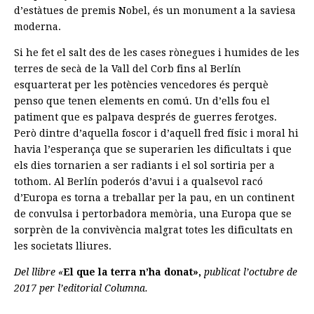
d’estàtues de premis Nobel, és un monument a la saviesa
moderna.
Si he fet el salt des de les cases rònegues i humides de les
terres de secà de la Vall del Corb fins al Berlín
esquarterat per les potències vencedores és perquè
penso que tenen elements en comú. Un d’ells fou el
patiment que es palpava després de guerres ferotges.
Però dintre d’aquella foscor i d’aquell fred físic i moral hi
havia l’esperança que se superarien les dificultats i que
els dies tornarien a ser radiants i el sol sortiria per a
tothom. Al Berlín poderós d’avui i a qualsevol racó
d’Europa es torna a treballar per la pau, en un continent
de convulsa i pertorbadora memòria, una Europa que se
sorprèn de la convivència malgrat totes les dificultats en
les societats lliures.
Del llibre «
El que la terra n’ha donat»,
publicat l’octubre de
2017 per l’editorial Columna.