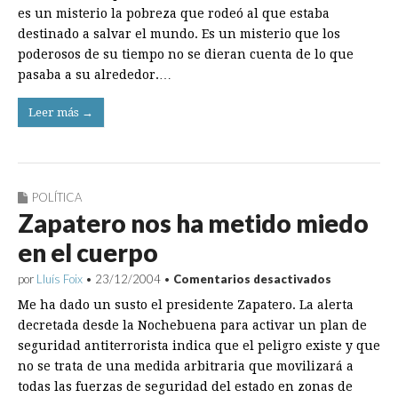
es un misterio la pobreza que rodeó al que estaba
destinado a salvar el mundo. Es un misterio que los
poderosos de su tiempo no se dieran cuenta de lo que
pasaba a su alrededor.…
Leer más →
POLÍTICA
Zapatero nos ha metido miedo
en el cuerpo
en
por
Lluís Foix
•
23/12/2004
•
Comentarios desactivados
Zapatero
Me ha dado un susto el presidente Zapatero. La alerta
nos
ha
decretada desde la Nochebuena para activar un plan de
metido
seguridad antiterrorista indica que el peligro existe y que
miedo
en
no se trata de una medida arbitraria que movilizará a
el
todas las fuerzas de seguridad del estado en zonas de
cuerpo