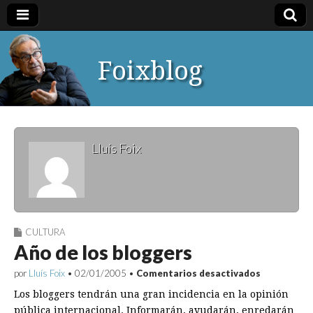
Foixblog
Lluís Foix
CULTURA
Año de los bloggers
en
por
Lluís Foix
•
02/01/2005
•
Comentarios desactivados
Año
Los bloggers tendrán una gran incidencia en la opinión
de
los
pública internacional. Informarán, ayudarán, enredarán