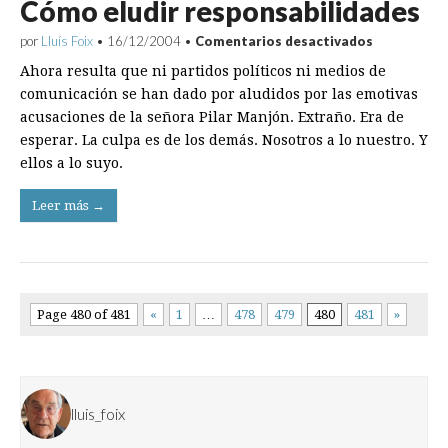
Cómo eludir responsabilidades
en
por
Lluís Foix
•
16/12/2004
•
Comentarios desactivados
Cómo
Ahora resulta que ni partidos políticos ni medios de
eludir
responsabi
comunicación se han dado por aludidos por las emotivas
acusaciones de la señora Pilar Manjón. Extraño. Era de
esperar. La culpa es de los demás. Nosotros a lo nuestro. Y
ellos a lo suyo.
Leer más →
Page 480 of 481
«
1
…
478
479
480
481
»
lluis_foix