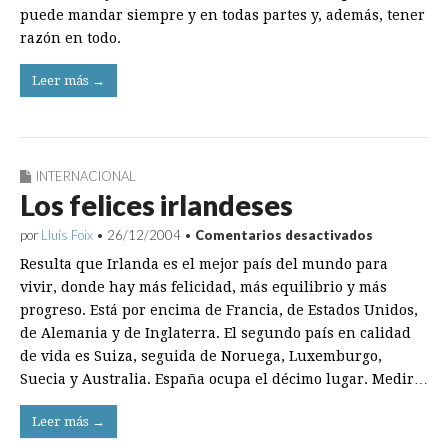
puede mandar siempre y en todas partes y, además, tener
razón en todo.
Leer más →
INTERNACIONAL
Los felices irlandeses
en
por
Lluís Foix
•
26/12/2004
•
Comentarios desactivados
Los
Resulta que Irlanda es el mejor país del mundo para
felices
irlandeses
vivir, donde hay más felicidad, más equilibrio y más
progreso. Está por encima de Francia, de Estados Unidos,
de Alemania y de Inglaterra. El segundo país en calidad
de vida es Suiza, seguida de Noruega, Luxemburgo,
Suecia y Australia. España ocupa el décimo lugar. Medir…
Leer más →