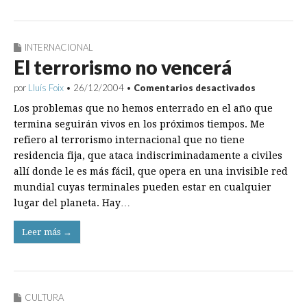
INTERNACIONAL
El terrorismo no vencerá
en
por
Lluís Foix
•
26/12/2004
•
Comentarios desactivados
El
Los problemas que no hemos enterrado en el año que
terrorismo
no
termina seguirán vivos en los próximos tiempos. Me
vencerá
refiero al terrorismo internacional que no tiene
residencia fija, que ataca indiscriminadamente a civiles
allí donde le es más fácil, que opera en una invisible red
mundial cuyas terminales pueden estar en cualquier
lugar del planeta. Hay…
Leer más →
CULTURA