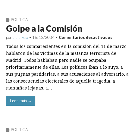
POLÍTICA
Golpe a la Comisión
en
por
Lluís Foix
•
16/12/2004
•
Comentarios desactivados
Golpe
Todos los comparecientes en la comisión del 11 de marzo
a
la
hablaron de las víctimas de la matanza terrorista de
Comisión
Madrid. Todos hablaban pero nadie se ocupaba
prioritariamente de ellas. Los políticos iban a lo suyo, a
sus pugnas partidarias, a sus acusaciones al adversario, a
las consecuencias electorales de aquella tragedia, a
montañas lejanas, a…
Leer más →
POLÍTICA