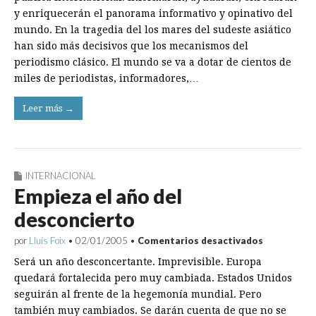
bloggers
y enriquecerán el panorama informativo y opinativo del
mundo. En la tragedia del los mares del sudeste asiático
han sido más decisivos que los mecanismos del
periodismo clásico. El mundo se va a dotar de cientos de
miles de periodistas, informadores,…
Leer más →
INTERNACIONAL
Empieza el año del
desconcierto
en
por
Lluís Foix
•
02/01/2005
•
Comentarios desactivados
Empieza
Será un año desconcertante. Imprevisible. Europa
el
año
quedará fortalecida pero muy cambiada. Estados Unidos
del
seguirán al frente de la hegemonía mundial. Pero
desconcier
también muy cambiados. Se darán cuenta de que no se