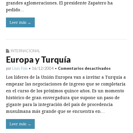
grandes aglomeraciones. El presidente Zapatero ha
pedido…
Leer más →
INTERNACIONAL
Europa y Turquía
en
por
Lluís Foix
•
16/12/2004
•
Comentarios desactivados
Europa
Los líderes de la Unión Europea van a invitar a Turquía a
y
Turquía
empezar las negociaciones de ingreso que se completaría
en el curso de los próximos quince años. Es un momento
histórico de gran envergadura que supone un paso de
gigante para la integración del país de procedencia
musulmana más grande que se encuentra en…
Leer más →