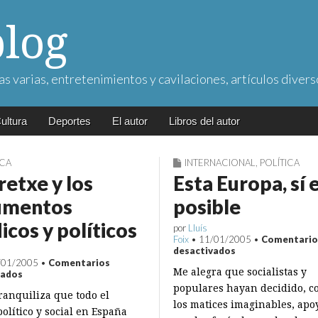
blog
as varias, entretenimientos y cavilaciones, artículos divers
ultura
Deportes
El autor
Libros del autor
ICA
INTERNACIONAL
,
POLÍTICA
retxe y los
Esta Europa, sí 
umentos
posible
dicos y políticos
por
Lluís
Foix
•
11/01/2005
•
Comentario
en
desactivados
Esta
/01/2005
•
Comentarios
Me alegra que socialistas y
Europa,
en
vados
sí
Ibarretxe
populares hayan decidido, c
ranquiliza que todo el
es
y
los matices imaginables, apoy
posible
los
olítico y social en España