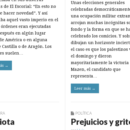
Unas elecciones generales
que
s de El Escorial: “En esto no
poner
celebradas democráticament
el
e hacer novedad”. Y así
una ocupación militar extran
reloj
ba aquel vasto imperio en el
a
arrojan muchas incógnitas s
cero
 órdenes eran ejecutadas
fondo y la forma en que se h
espués en algún lugar
celebrado los comicios. Y sob
de América o en alguna
dibujan un horizonte inciert
 Castilla o de Aragón. Los
el caso es que los palestinos
es suelen…
el domingo y dieron
mayoritariamente la victoria
ás →
Mazen, el candidato que
representa…
Leer más →
URA
POLÍTICA
diota
Prejuicios y grit