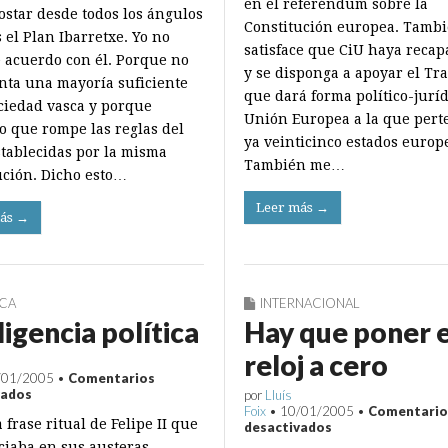
argumentos
en el referéndum sobre la
ostar desde todos los ángulos
jurídicos
Constitución europea. Tamb
y
 el Plan Ibarretxe. Yo no
políticos
satisface que CiU haya recap
e acuerdo con él. Porque no
y se disponga a apoyar el Tr
nta una mayoría suficiente
que dará forma político-juríd
ociedad vasca y porque
Unión Europea a la que per
o que rompe las reglas del
ya veinticinco estados europ
stablecidas por la misma
También me…
ución. Dicho esto…
Leer más →
ás →
ICA
INTERNACIONAL
ligencia política
Hay que poner e
reloj a cero
/01/2005
•
Comentarios
en
vados
por
Lluís
Inteligencia
Foix
•
10/01/2005
•
Comentario
frase ritual de Felipe II que
política
en
desactivados
Hay
iaba en sus austeras