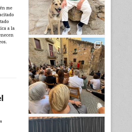
ién me
acitado
atado
ica a la
tenecen
eos.
l
s