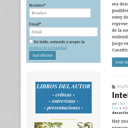
sea den
Nombre*
posibles
estoy d
represe
Email*
de la s
entiend
He leído, entiendo y acepto la
juego e
política de privacidad
Constit
Leer m
POLÍT
Inte
por
Lluís
Foix
•
10
desacti
_______________
Hay una 
pronunc