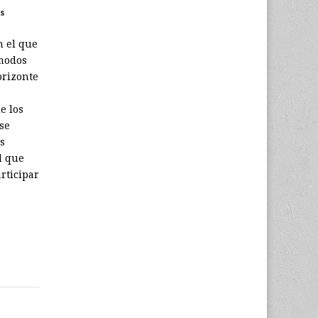
s
n el que
ómodos
orizonte
e los
se
s
d que
rticipar