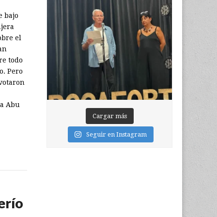
e bajo
jera
obre el
an
re todo
o. Pero
 votaron
 a Abu
Cargar más
Seguir en Instagram
erío