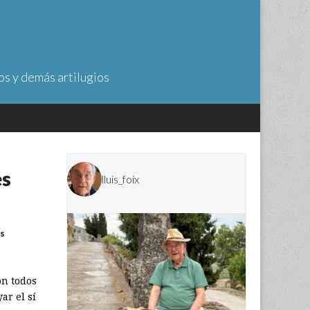
os y demás artilugios
es
lluis_foix
s
on todos
ar el sí