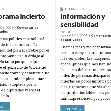
ICA
INTERNACIONAL
rama incierto
Información y
sensibilidad
/01/2005
•
Comentarios
en
vados
por
Lluís
Panorama
Foix
•
03/01/2005
•
Comentario
rama político español está
incierto
en
desactivados
Información
 de incertidumbre. La
Estamos más y mejor inform
y
ión del plan Ibarretxe por el
sensibilidad
pero no estoy seguro que se
nto Vasco es un órdago al
más sensibles. Las imágenes
 No tanto porque lo que
apocalípticas que nos han ll
e el gobierno de Vitoria no
los mares del sur con decena
onsiderarse y debatirse sino
miles de personas desaparec
se pretende implementar
muertas en pocos minutos p
isión adoptada por la
olas gigantescas que viajaba
 de diputados vascos al
de quinientos kilómetros po
 de lo…
han impresionado por pocos
ás →
Leer más →