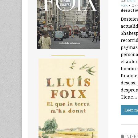
por
Lluís
Foix
•
07
desacti
Dostoie
actuali
Shakesp
recorrid
páginas
__________________
persona
el auto
hombre 
finalme
deseos.
despren
Tiene…
Leer m
INTER