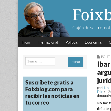
Foix
Cajón de sastre, not
Main
Skip
Inicio
Internacional
Política
Economía
C
menu
to
content
POLÍT
Buscar:
Ibar
arg
jurí
Suscríbete gratis a
Foixblog.com para
por
Lluís
Foix
•
12
recibir las noticias en
desacti
tu correo
No me t
debate p