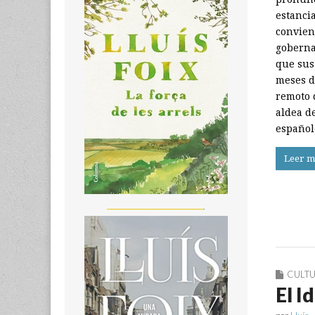
estancia
convien
goberna
que sus
meses d
remoto 
aldea de
español
Leer m
_______________________
CULT
El I