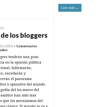
Leer más →
URA
de los bloggers
/01/2005
•
Comentarios
en
vados
Año
ggers tendrán una gran
de
los
cia en la opinión pública
bloggers
cional. Informarán,
n, enredarán y
cerán el panorama
tivo y opinativo del mundo.
agedia del los mares del
 asiático han sido más
os que los mecanismos del
smo clásico. El mundo se va a