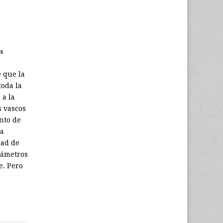
s
e que la
toda la
 a la
s vascos
nto de
la
dad de
rámetros
e. Pero