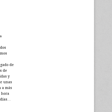
s
ados
amos
egado de
s de
idas y
or unas
n a más
r hora
 días…