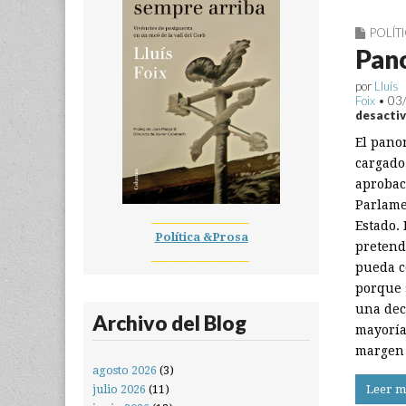
POLÍT
Pano
por
Lluís
Foix
•
03
desacti
El pano
cargado
aprobac
Parlame
__________________
Estado.
Política &Prosa
pretend
__________________
pueda c
porque 
una dec
Archivo del Blog
mayoría
margen
agosto 2026
(3)
Leer m
julio 2026
(11)