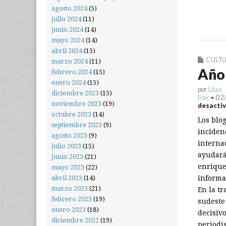
agosto 2024
(5)
julio 2024
(11)
junio 2024
(14)
mayo 2024
(14)
abril 2024
(15)
CULT
marzo 2024
(11)
Año 
febrero 2024
(15)
enero 2024
(15)
por
Lluís
diciembre 2023
(15)
Foix
•
02
noviembre 2023
(19)
desacti
octubre 2023
(14)
Los blo
septiembre 2023
(9)
inciden
agosto 2023
(9)
interna
julio 2023
(15)
ayudará
junio 2023
(21)
enrique
mayo 2023
(22)
abril 2023
(14)
informa
marzo 2023
(21)
En la tr
febrero 2023
(19)
sudeste
enero 2023
(18)
decisiv
diciembre 2022
(19)
periodi