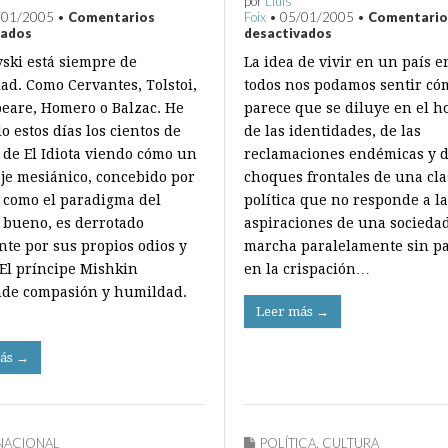
por
Lluís
/01/2005
•
Comentarios
Foix
•
05/01/2005
•
Comentario
en
en
vados
desactivados
El
Prejuicios
vski está siempre de
La idea de vivir en un país e
Idiota
y
griterío
dad. Como Cervantes, Tolstoi,
todos nos podamos sentir c
eare, Homero o Balzac. He
parece que se diluye en el h
o estos días los cientos de
de las identidades, de las
 de El Idiota viendo cómo un
reclamaciones endémicas y d
je mesiánico, concebido por
choques frontales de una cla
r como el paradigma del
política que no responde a la
bueno, es derrotado
aspiraciones de una socieda
nte por sus propios odios y
marcha paralelamente sin pa
 El príncipe Mishkin
en la crispación…
de compasión y humildad.
Leer más →
ás →
NACIONAL
POLÍTICA
,
CULTURA