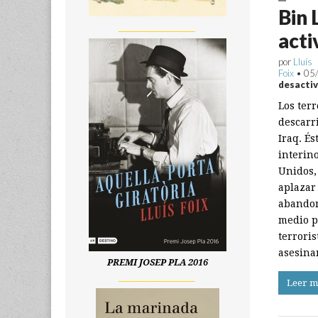
Bin 
__________________
acti
por
Lluís
Foix
•
05
desacti
Los ter
descarri
Iraq. És
interin
Unidos,
aplazar
abandon
medio pl
terroris
asesina
PREMI JOSEP PLA 2016
__________________
Leer m