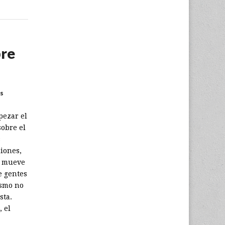
bre
s
pezar el
obre el
s
niones,
e mueve
e gentes
ismo no
sta.
 el