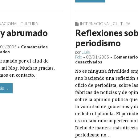
NACIONAL
,
CULTURA
INTERNACIONAL
,
CULTURA
oy abrumado
Reflexiones so
periodismo
/01/2005
•
Comentarios
en
vados
por
Lluís
Estoy
Foix
•
02/01/2005
•
Comentario
brumado por el alud de
abrumado
en
desactivados
Reflexiones
a mi blog. Muchas gracias.
No es ninguna frivolidad em
sobre
mos en contacto.
periodismo
año haciendo una reflexión s
oficio de periodista, sobre la
ás →
fábricas de noticias y de opi
sobre la opinión pública qu
la voluntad de gobiernos y d
de todo el planeta. El period
es un laboratorio perfeccioni
Dicho de manera más directa,
periodismo no…