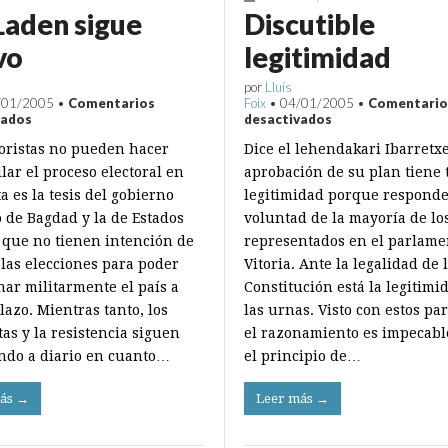
Laden sigue
Discutible
vo
legitimidad
por
Lluís
/01/2005
•
Comentarios
Foix
•
04/01/2005
•
Comentario
en
en
vados
desactivados
Bin
Discutible
roristas no pueden hacer
Dice el lehendakari Ibarretx
Laden
legitimidad
sigue
lar el proceso electoral en
aprobación de su plan tiene 
activo
ta es la tesis del gobierno
legitimidad porque responde
o de Bagdad y la de Estados
voluntad de la mayoría de lo
 que no tienen intención de
representados en el parlame
 las elecciones para poder
Vitoria. Ante la legalidad de 
ar militarmente el país a
Constitución está la legitimi
azo. Mientras tanto, los
las urnas. Visto con estos pa
tas y la resistencia siguen
el razonamiento es impecabl
ndo a diario en cuanto…
el principio de…
ás →
Leer más →