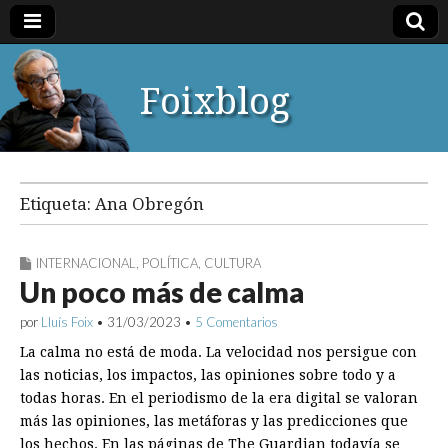
Foixblog
Etiqueta:
Ana Obregón
INTERNACIONAL
,
POLÍTICA
,
CULTURA
Un poco más de calma
por
Lluís Foix
•
31/03/2023
•
5 Comentarios
La calma no está de moda. La velocidad nos persigue con
las noticias, los impactos, las opiniones sobre todo y a
todas horas. En el periodismo de la era digital se valoran
más las opiniones, las metáforas y las predicciones que
los hechos. En las páginas de The Guardian todavía se