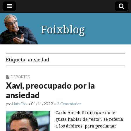
Foixblog
Etiqueta:
ansiedad
DEPORTES
Xavi, preocupado por la
ansiedad
por
Lluís Foix
•
01/11/2022
•
3 Comentarios
Carlo Ancelotti dijo que no le
gusta hablar de “esto”, se refería
a los árbitros, para proclamar