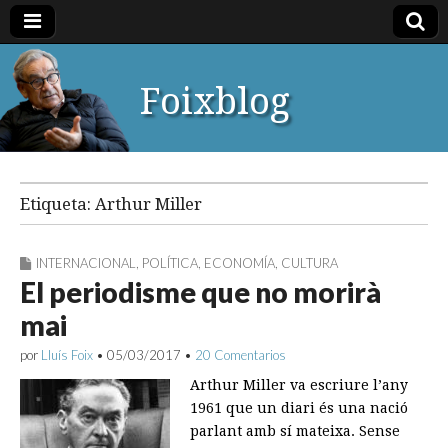
Foixblog
Etiqueta:
Arthur Miller
INTERNACIONAL
,
POLÍTICA
,
ECONOMÍA
,
CULTURA
El periodisme que no morirà
mai
por
Lluís Foix
•
05/03/2017
•
20 Comentarios
Arthur Miller va escriure l’any
1961 que un diari és una nació
parlant amb sí mateixa. Sense