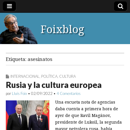
Foixblog
Etiqueta:
asesinatos
INTERNACIONAL
,
POLÍTICA
,
CULTURA
Rusia y la cultura europea
por
Lluís Foix
•
02/09/2022
•
4 Comentarios
Una escueta nota de agencias
daba cuenta a primera hora de
ayer de que Ravil Magánov,
presidente de Lukoil, la segunda
mayor petrolera rusa, había