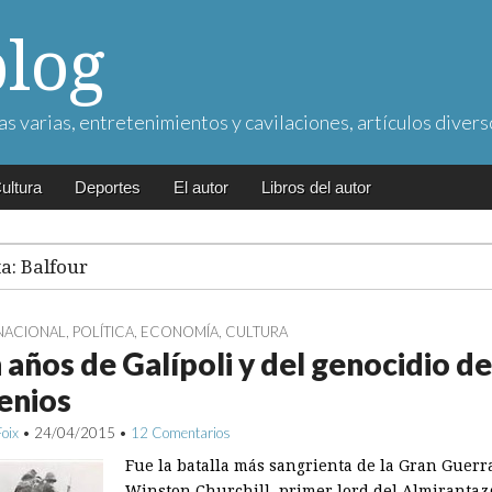
blog
as varias, entretenimientos y cavilaciones, artículos divers
ultura
Deportes
El autor
Libros del autor
ta:
Balfour
NACIONAL
,
POLÍTICA
,
ECONOMÍA
,
CULTURA
 años de Galípoli y del genocidio de
enios
Foix
•
24/04/2015
•
12 Comentarios
Fue la batalla más sangrienta de la Gran Guerr
Winston Churchill, primer lord del Almirantaz