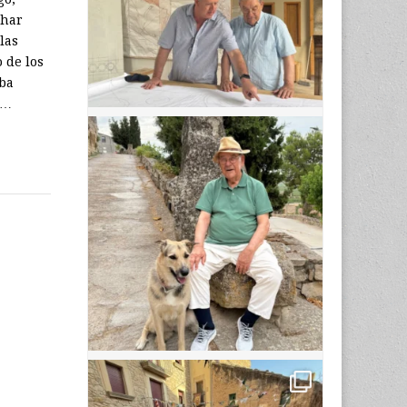
char
las
 de los
aba
a…