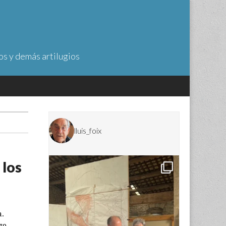
os y demás artilugios
lluis_foix
 los
a.
go,