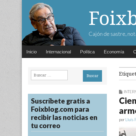
Foix
Cajón de sastre, not
Main
Skip
Inicio
Internacional
Política
Economía
C
menu
to
content
Buscar:
Etique
INTER
Cien
Suscríbete gratis a
Foixblog.com para
arm
recibir las noticias en
por
Lluís 
tu correo