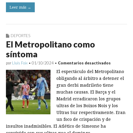
Leer más →
DEPORTES
El Metropolitano como
síntoma
en
por
Lluís Foix
•
01/10/2024
•
Comentarios desactivados
El
El espectáculo del Metropolitano
Metropoli
como
obligando al árbitro a detener el
síntoma
gran derbi madrileño tiene
muchas causas. El Barça y el
Madrid erradicaron los grupos
ultras de los Boixos Nois y los
Ultras Sur respectivamente. Eran
un foco de crispación y de
insultos inadmisibles. El Atlético de Simeone ha