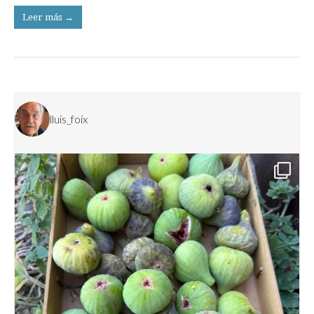
Leer más →
lluis_foix