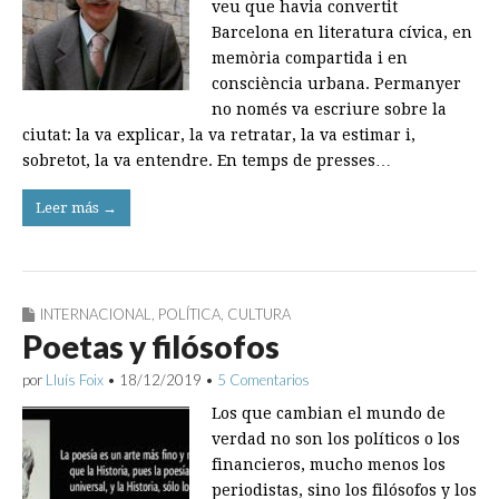
veu que havia convertit
Barcelona en literatura cívica, en
memòria compartida i en
consciència urbana. Permanyer
no només va escriure sobre la
ciutat: la va explicar, la va retratar, la va estimar i,
sobretot, la va entendre. En temps de presses…
Leer más →
INTERNACIONAL
,
POLÍTICA
,
CULTURA
Poetas y filósofos
por
Lluís Foix
•
18/12/2019
•
5 Comentarios
Los que cambian el mundo de
verdad no son los políticos o los
financieros, mucho menos los
periodistas, sino los filósofos y los