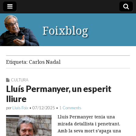
Foixblog
Etiqueta:
Carlos Nadal
CULTURA
Lluís Permanyer, un esperit
lliure
por
Lluís Foix
•
07/12/2025
•
1 Comments
Lluís Permanyer tenia una
mirada detallista i penetrant.
Amb la seva mort s’apaga una