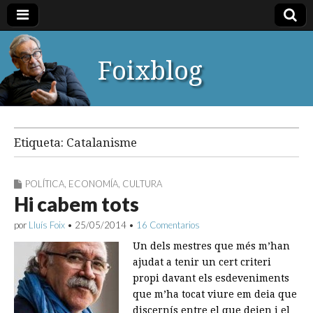
Foixblog
Etiqueta:
Catalanisme
POLÍTICA
,
ECONOMÍA
,
CULTURA
Hi cabem tots
por
Lluís Foix
•
25/05/2014
•
16 Comentarios
Un dels mestres que més m’han
ajudat a tenir un cert criteri
propi davant els esdeveniments
que m’ha tocat viure em deia que
discernís entre el que deien i el