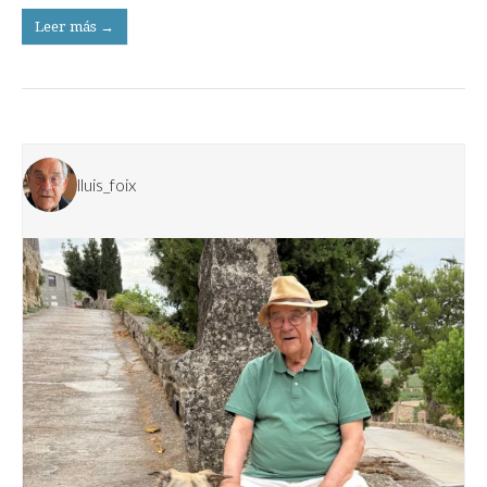
Leer más →
lluis_foix