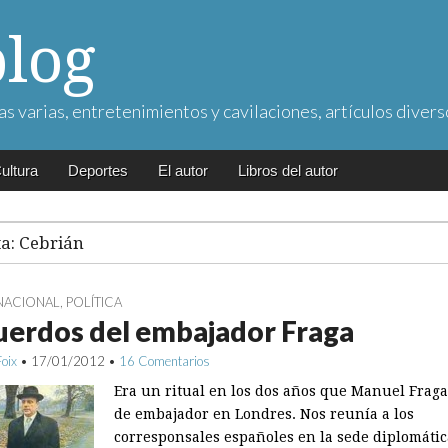
blog
as varias, entretenimientos y cavilaciones, artículos divers
ultura
Deportes
El autor
Libros del autor
ta:
Cebrián
NACIONAL
,
POLÍTICA
uerdos del embajador Fraga
Foix
•
17/01/2012
•
16 Comentarios
Era un ritual en los dos años que Manuel Fraga
de embajador en Londres. Nos reunía a los
corresponsales españoles en la sede diplomátic