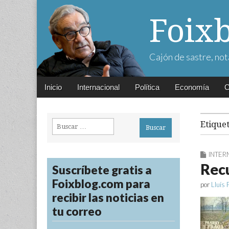
Foix
Cajón de sastre, not
Main
Skip
Inicio
Internacional
Política
Economía
C
menu
to
content
Buscar:
Etique
INTER
Rec
Suscríbete gratis a
Foixblog.com para
por
Lluís 
recibir las noticias en
tu correo