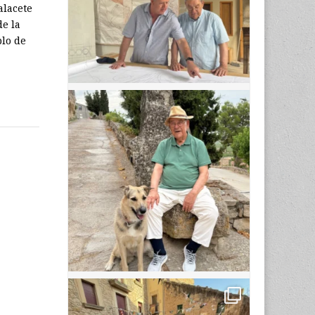
alacete
de la
lo de