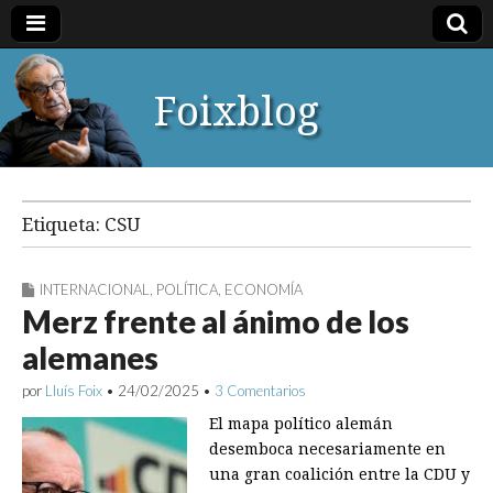
Foixblog
Etiqueta:
CSU
INTERNACIONAL
,
POLÍTICA
,
ECONOMÍA
Merz frente al ánimo de los
alemanes
por
Lluís Foix
•
24/02/2025
•
3 Comentarios
El mapa político alemán
desemboca necesariamente en
una gran coalición entre la CDU y