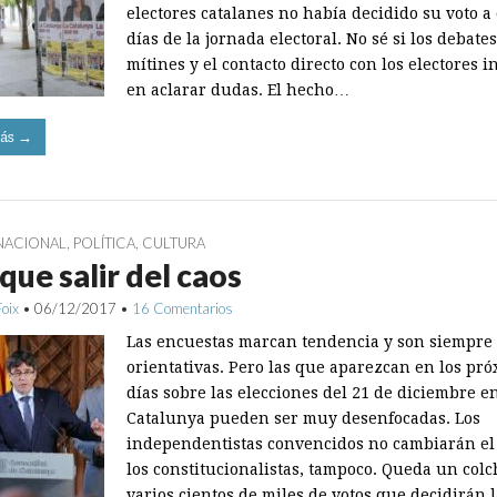
electores catalanes no había decidido su voto a
días de la jornada electoral. No sé si los debates
mítines y el contacto directo con los electores i
en aclarar dudas. El hecho…
ás →
NACIONAL
,
POLÍTICA
,
CULTURA
que salir del caos
Foix
•
06/12/2017
•
16 Comentarios
Las encuestas marcan tendencia y son siempre
orientativas. Pero las que aparezcan en los pr
días sobre las elecciones del 21 de diciembre e
Catalunya pueden ser muy desenfocadas. Los
independentistas convencidos no cambiarán el 
los constitucionalistas, tampoco. Queda un col
varios cientos de miles de votos que decidirán 