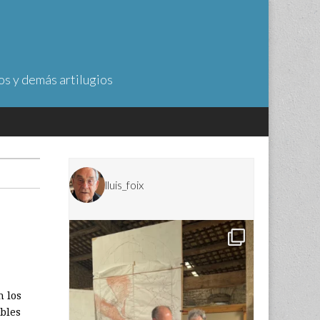
os y demás artilugios
lluis_foix
n los
bles