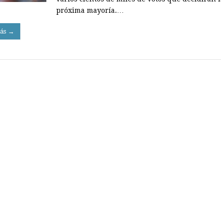
próxima mayoría.…
ás →