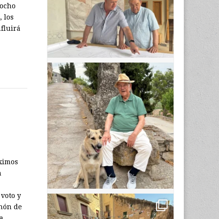
 ocho
, los
nfluirá
óximos
n
voto y
chón de
la