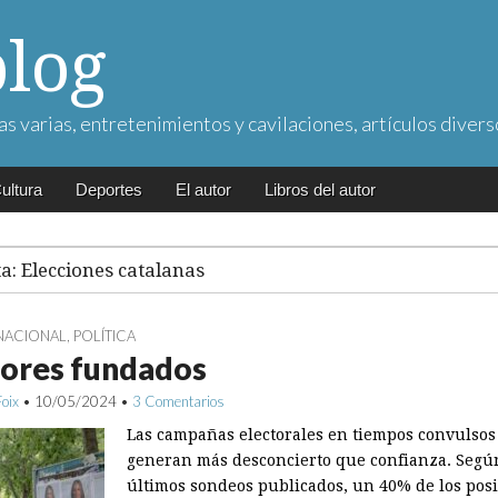
blog
as varias, entretenimientos y cavilaciones, artículos divers
ultura
Deportes
El autor
Libros del autor
ta:
Elecciones catalanas
NACIONAL
,
POLÍTICA
ores fundados
Foix
•
10/05/2024
•
3 Comentarios
Las campañas electorales en tiempos convulsos
generan más desconcierto que confianza. Segú
últimos sondeos publicados, un 40% de los posi