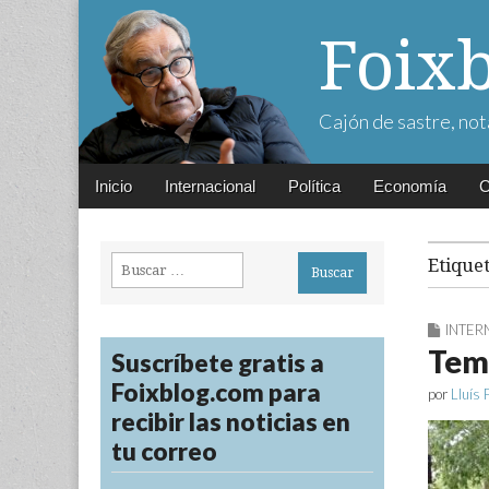
Foix
Cajón de sastre, not
Main
Skip
Inicio
Internacional
Política
Economía
C
menu
to
content
Buscar:
Etique
INTER
Tem
Suscríbete gratis a
Foixblog.com para
por
Lluís 
recibir las noticias en
tu correo