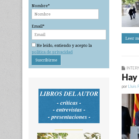
Nombre*
Email*
Leer m
He leído, entiendo y acepto la
política de privacidad
INTER
Hay 
por
Lluís 
_______________