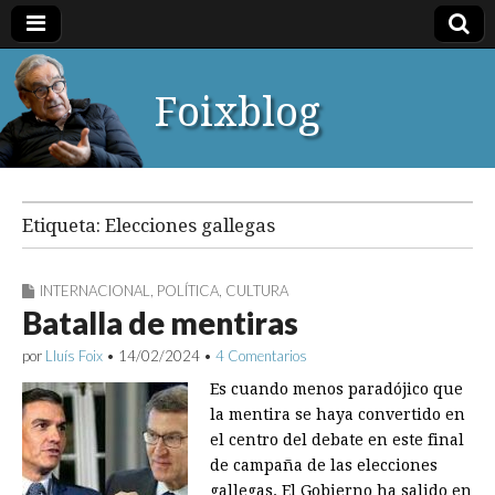
Foixblog
Etiqueta:
Elecciones gallegas
INTERNACIONAL
,
POLÍTICA
,
CULTURA
Batalla de mentiras
por
Lluís Foix
•
14/02/2024
•
4 Comentarios
Es cuando menos paradójico que
la mentira se haya convertido en
el centro del debate en este final
de campaña de las elecciones
gallegas. El Gobierno ha salido en