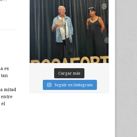
a es
Cargar más
 tan
Seguir en Instagram
la mitad
 entre
 el