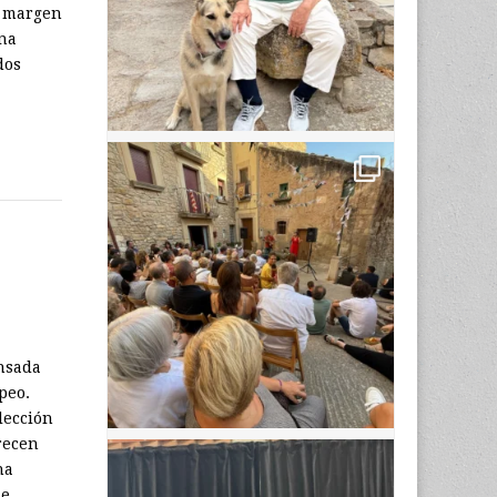
l margen
una
dos
nsada
peo.
lección
recen
na
 de…