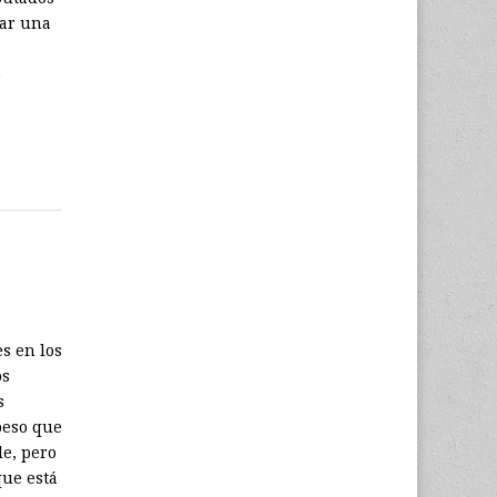
rar una
o
s en los
os
s
peso que
le, pero
que está