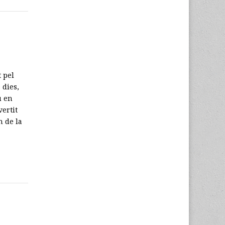
 pel
 dies,
u en
ertit
n de la