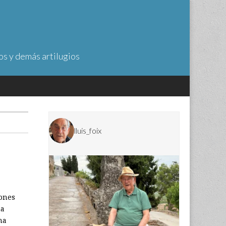
os y demás artilugios
lluis_foix
iones
ha
ha