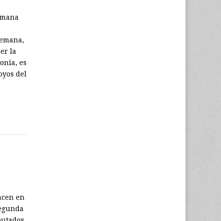
lemana
lemana,
er la
onia, es
oyos del
acen en
segunda
iputados