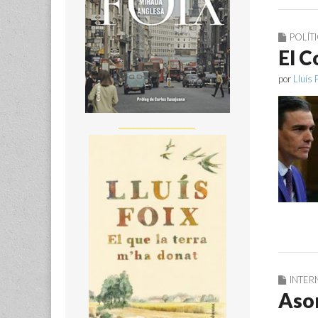
POLÍT
El C
por
Lluís 
__________________
INTER
Asom