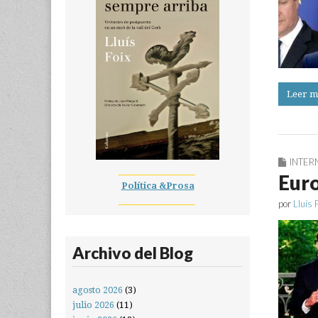
Leer m
INTER
__________________
Euro
Política &Prosa
__________________
por
Lluís 
Archivo del Blog
agosto 2026
(3)
julio 2026
(11)