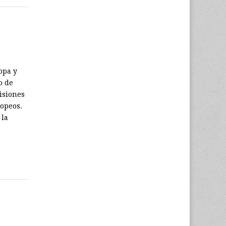
opa y
o de
isiones
ropeos.
 la