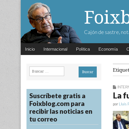
Foix
Cajón de sastre, not
Main
Skip
Inicio
Internacional
Política
Economía
C
menu
to
content
Buscar:
Etique
INTER
La f
Suscríbete gratis a
Foixblog.com para
por
Lluís 
recibir las noticias en
tu correo