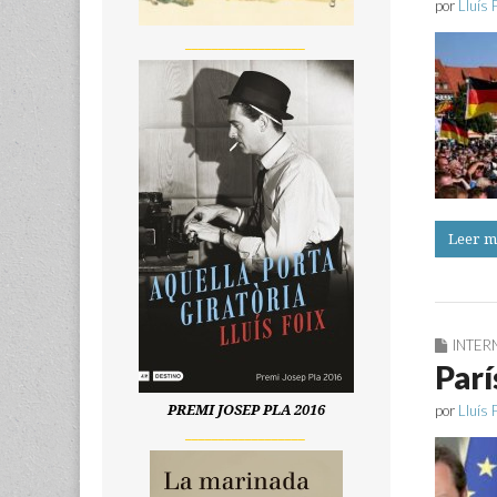
por
Lluís 
__________________
Leer m
INTER
Parí
por
Lluís 
PREMI JOSEP PLA 2016
__________________