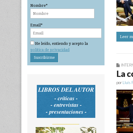
Nombre*
Email*
Leer m
He leído, entiendo y acepto la
política de privacidad
INTER
La c
por
Lluís 
_______________