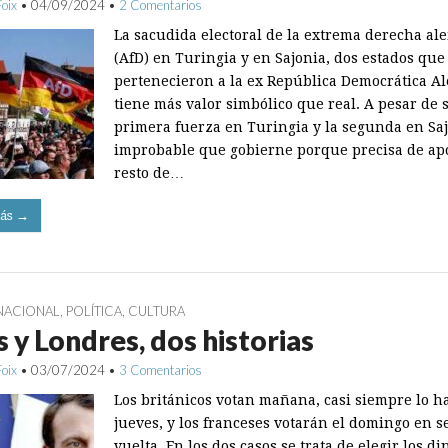
Foix
•
04/09/2024
•
2 Comentarios
La sacudida electoral de la extrema derecha a
(AfD) en Turingia y en Sajonia, dos estados que
pertenecieron a la ex República Democrática A
tiene más valor simbólico que real. A pesar de s
primera fuerza en Turingia y la segunda en Saj
improbable que gobierne porque precisa de ap
resto de…
ás →
NACIONAL
,
POLÍTICA
,
CULTURA
s y Londres, dos historias
Foix
•
03/07/2024
•
3 Comentarios
Los británicos votan mañana, casi siempre lo h
jueves, y los franceses votarán el domingo en 
vuelta. En los dos casos se trata de elegir los d