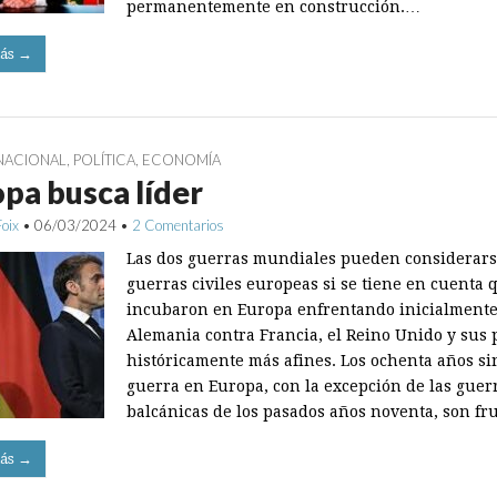
permanentemente en construcción.…
ás →
NACIONAL
,
POLÍTICA
,
ECONOMÍA
pa busca líder
Foix
•
06/03/2024
•
2 Comentarios
Las dos guerras mundiales pueden considerar
guerras civiles europeas si se tiene en cuenta 
incubaron en Europa enfrentando inicialmente
Alemania contra Francia, el Reino Unido y sus 
históricamente más afines. Los ochenta años si
guerra en Europa, con la excepción de las guer
balcánicas de los pasados años noventa, son fr
ás →