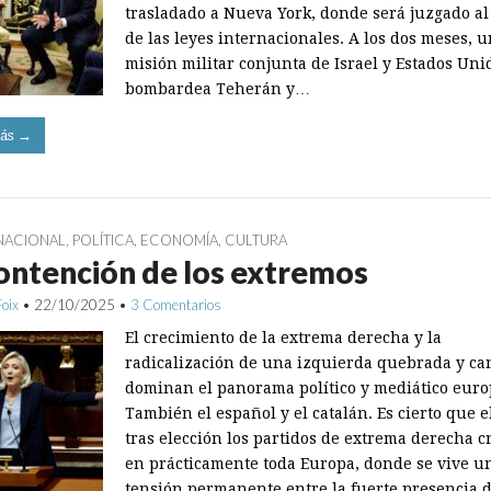
trasladado a Nueva York, donde será juzgado a
de las leyes internacionales. A los dos meses, 
misión militar conjunta de Israel y Estados Uni
bombardea Teherán y…
ás →
NACIONAL
,
POLÍTICA
,
ECONOMÍA
,
CULTURA
ontención de los extremos
Foix
•
22/10/2025
•
3 Comentarios
El crecimiento de la extrema derecha y la
radicalización de una izquierda quebrada y ca
dominan el panorama político y mediático euro
También el español y el catalán. Es cierto que e
tras elección los partidos de extrema derecha c
en prácticamente toda Europa, donde se vive u
tensión permanente entre la fuerte presencia