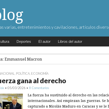
blog
as varias, entretenimientos y cavilaciones, artículos divers
ultura
Deportes
El autor
Libros del autor
ta:
Emmanuel Macron
NACIONAL
,
POLÍTICA
,
ECONOMÍA
uerza gana al derecho
Foix
•
05/03/2026
•
8 Comentarios
La fuerza ha sustituido al derecho en las relac
internacionales. Así empiezan las guerras. Se 
capturado a Nicolás Maduro en Caracas y se le 