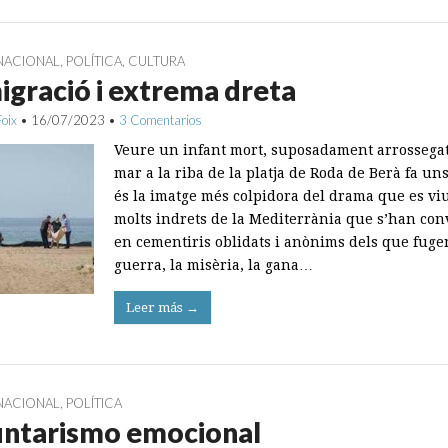
NACIONAL
,
POLÍTICA
,
CULTURA
gració i extrema dreta
Foix
•
16/07/2023
•
3 Comentarios
Veure un infant mort, suposadament arrossegat
mar a la riba de la platja de Roda de Berà fa uns
és la imatge més colpidora del drama que es vi
molts indrets de la Mediterrània que s’han conv
en cementiris oblidats i anònims dels que fuge
guerra, la misèria, la gana…
Leer más →
NACIONAL
,
POLÍTICA
untarismo emocional