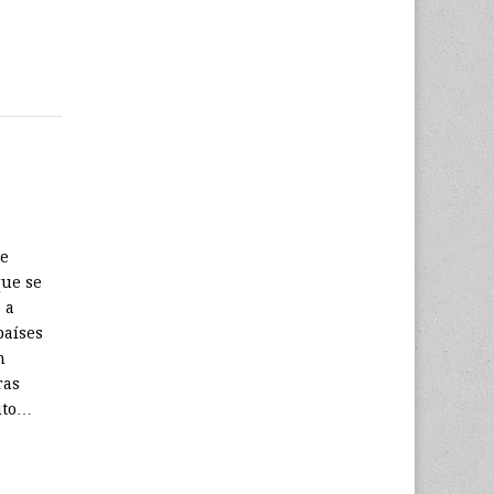
se
que se
 a
países
n
ras
uto…