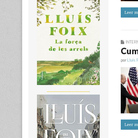
Leer m
INTER
Cumb
por
Lluís 
_______________________
Leer m