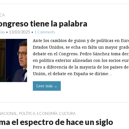
ICA
ongreso tiene la palabra
Foix
•
13/03/2025
•
1 Comments
Ante los cambios de guion y de políticas en Eur
Estados Unidos, se echa en falta un mayor grad
debate en el Congreso. Pedro Sánchez toma dec
en política exterior alineadas con los socios eu
Pero a diferencia de la mayoría de los países de
Unión, el debate en España se dirime…
Leer más →
NACIONAL
,
POLÍTICA
,
ECONOMÍA
,
CULTURA
a el espectro de hace un siglo