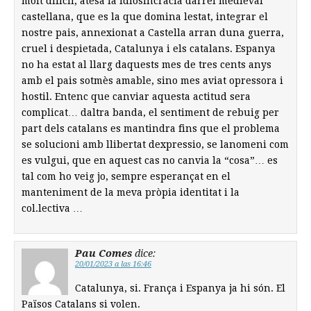
molt difícil, atesa la idiosincràcia darrel medieval
castellana, que es la que domina lestat, integrar el
nostre pais, annexionat a Castella arran duna guerra,
cruel i despietada, Catalunya i els catalans. Espanya
no ha estat al llarg daquests mes de tres cents anys
amb el pais sotmès amable, sino mes aviat opressora i
hostil. Entenc que canviar aquesta actitud sera
complicat… daltra banda, el sentiment de rebuig per
part dels catalans es mantindra fins que el problema
se solucioni amb llibertat dexpressio, se lanomeni com
es vulgui, que en aquest cas no canvia la “cosa”… es
tal com ho veig jo, sempre esperançat en el
manteniment de la meva pròpia identitat i la
col.lectiva …
Pau Comes
dice:
20/01/2023 a las 16:46
Catalunya, si. França i Espanya ja hi són. El
Països Catalans si volen.