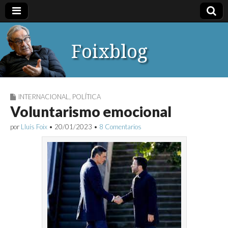
Foixblog
INTERNACIONAL
,
POLÍTICA
Voluntarismo emocional
por
Lluís Foix
•
20/01/2023
•
8 Comentarios