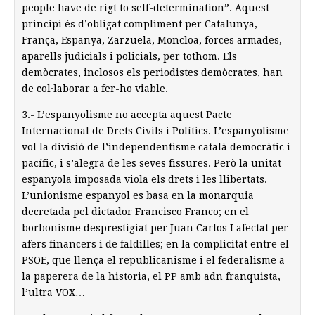
people have de rigt to self-determination”. Aquest
principi és d’obligat compliment per Catalunya,
França, Espanya, Zarzuela, Moncloa, forces armades,
aparells judicials i policials, per tothom. Els
demòcrates, inclosos els periodistes demòcrates, han
de col·laborar a fer-ho viable.
3.- L’espanyolisme no accepta aquest Pacte
Internacional de Drets Civils i Polítics. L’espanyolisme
vol la divisió de l’independentisme català democràtic i
pacífic, i s’alegra de les seves fissures. Però la unitat
espanyola imposada viola els drets i les llibertats.
L’unionisme espanyol es basa en la monarquia
decretada pel dictador Francisco Franco; en el
borbonisme desprestigiat per Juan Carlos I afectat per
afers financers i de faldilles; en la complicitat entre el
PSOE, que llença el republicanisme i el federalisme a
la paperera de la historia, el PP amb adn franquista,
l’ultra VOX…