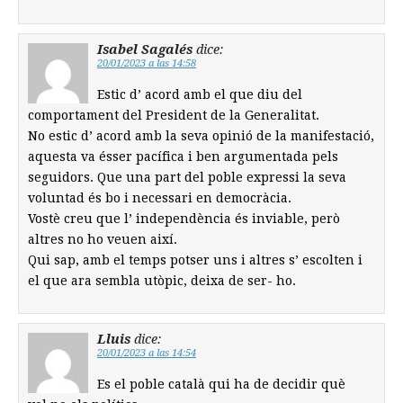
Isabel Sagalés
dice:
20/01/2023 a las 14:58
Estic d’ acord amb el que diu del
comportament del President de la Generalitat.
No estic d’ acord amb la seva opinió de la manifestació,
aquesta va ésser pacífica i ben argumentada pels
seguidors. Que una part del poble expressi la seva
voluntad és bo i necessari en democràcia.
Vostè creu que l’ independència és inviable, però
altres no ho veuen així.
Qui sap, amb el temps potser uns i altres s’ escolten i
el que ara sembla utòpic, deixa de ser- ho.
Lluis
dice:
20/01/2023 a las 14:54
Es el poble català qui ha de decidir què