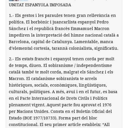
UNITAT ESPANYOLA IMPOSADA
1.- Els gestos i les paraules tenen gran rellevància en
política. El borbònic i juancarlista espanyol Pedro
Sánchez i el republicà francès Emmamuel Macron
impediren la interpretació del himne nacional català a
Barcelona, capital de Catalunya. Lamentable, manca
d’elemental cortesia, tarannà colonialista, significatiu.
2.- Els estats francès i espanyol tenen corda per molt
de temps, diuen. El sobiranisme / independentisme
català també te molt corda, malgrat els Sánchez i els
Macron. El catalanisme sobiranista te arrels
històriques, socials, econòmiques, lingüístiques,
culturals, polítiques. A més, avui i en el futur, es basa
en el Pacte Internacional de Drets Civils i Polítics
plenament vigent. Aquest pacte fou aprovat el 1976
per Nacions Unides. Consta en el Boletín Oficial del
Estado (BOE 1977/10733). Forma part del bloc
constitucional. El seu primer article estableix: “All