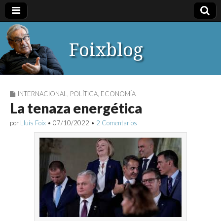
Foixblog
INTERNACIONAL
,
POLÍTICA
,
ECONOMÍA
La tenaza energética
por
Lluís Foix
•
07/10/2022
•
2 Comentarios