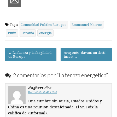
Tags:
Comunidad Política Europea
Emmanuel Macron
Putin
Ucrania
energía
Post
← La fuerza y la fragilidad
Aragonès, davant un destí
de Europa
incert →
navigation
2 comentarios por “
La tenaza energética
”
dogbert
dice:
07/10/2022 a las 17:22
Una cumbre sin Rusia, Estados Unidos y
China es una reunion descafeinada. El Sr. Foix la
califica de «informal».