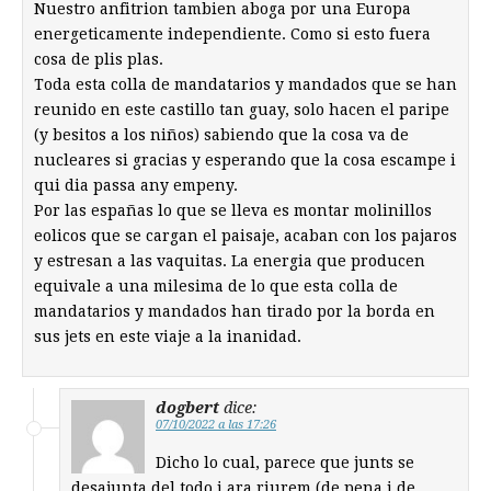
Nuestro anfitrion tambien aboga por una Europa
energeticamente independiente. Como si esto fuera
cosa de plis plas.
Toda esta colla de mandatarios y mandados que se han
reunido en este castillo tan guay, solo hacen el paripe
(y besitos a los niños) sabiendo que la cosa va de
nucleares si gracias y esperando que la cosa escampe i
qui dia passa any empeny.
Por las españas lo que se lleva es montar molinillos
eolicos que se cargan el paisaje, acaban con los pajaros
y estresan a las vaquitas. La energia que producen
equivale a una milesima de lo que esta colla de
mandatarios y mandados han tirado por la borda en
sus jets en este viaje a la inanidad.
dogbert
dice:
07/10/2022 a las 17:26
Dicho lo cual, parece que junts se
desajunta del todo i ara riurem (de pena i de